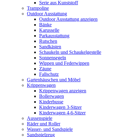
Serie aus Kunststoff
Trampoline
Outdoor Ausstattung
Outdoor Ausstattung anzeigen
Bänke
Karusselle
Parkausstattung
Rutschen
Sandkästen
Schaukeln und Schaukelgestelle
Sonnensegeln
Wippen und Federwippen
Zäune
Fallschutz
Gartenhäuschen und Möbel
Krippenwagen
Krippenwagen anzeigen
Bollerwagen
Kinderbusse
Kinderwagen 3-Sitzer
Kinderwagen 4-6-Sitzer
Aussenspiele
Räder und Roller
Wasser- und Sandspiele
Sandspielzeug