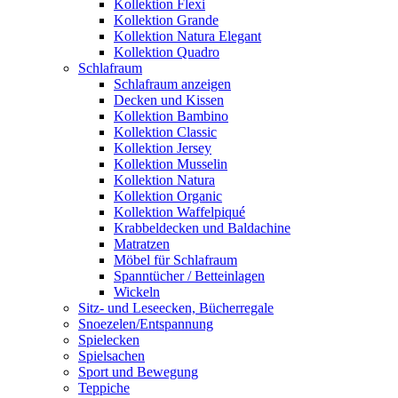
Kollektion Flexi
Kollektion Grande
Kollektion Natura Elegant
Kollektion Quadro
Schlafraum
Schlafraum anzeigen
Decken und Kissen
Kollektion Bambino
Kollektion Classic
Kollektion Jersey
Kollektion Musselin
Kollektion Natura
Kollektion Organic
Kollektion Waffelpiqué
Krabbeldecken und Baldachine
Matratzen
Möbel für Schlafraum
Spanntücher / Betteinlagen
Wickeln
Sitz- und Leseecken, Bücherregale
Snoezelen/Entspannung
Spielecken
Spielsachen
Sport und Bewegung
Teppiche