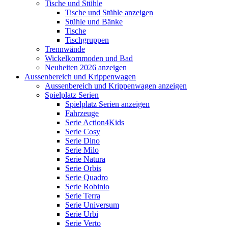
Tische und Stühle
Tische und Stühle anzeigen
Stühle und Bänke
Tische
Tischgruppen
Trennwände
Wickelkommoden und Bad
Neuheiten 2026 anzeigen
Aussenbereich und Krippenwagen
Aussenbereich und Krippenwagen anzeigen
Spielplatz Serien
Spielplatz Serien anzeigen
Fahrzeuge
Serie Action4Kids
Serie Cosy
Serie Dino
Serie Milo
Serie Natura
Serie Orbis
Serie Quadro
Serie Robinio
Serie Terra
Serie Universum
Serie Urbi
Serie Verto