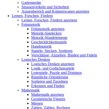
Gartengeräte
Strassenverkehr und Sicherheit
Aussenbereich und Krippenwagen anzeigen
Lernen, Forschen, Fördern
Lernen, Forschen, Fördern anzeigen
Feinmotorik
Feinmotorik anzeigen
Motorik-Spielecken
Motorik-Wandelemente
Geschicklichkeitsspiele
Handmotorik
Stapeln, Stecken, Sortieren
Verschlüsse, Anziehen, Binden und Fädeln
Logisches Denken
Logisches Denken anzeigen
Logik- und Gedächnisspiele
Legespiele, Puzzle und Dominos
Räumliche Orientierung
Sortieren und Zuordnen
Erkennen und Finden
Mathematik
Mathematik anzeigen
Geometrische Figuren
Messen
Zahlen, Zählen, Rechnen