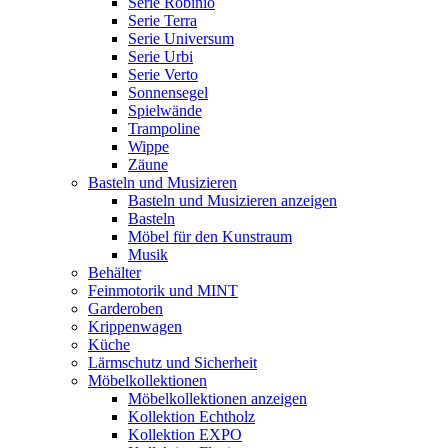
Serie Robinio
Serie Terra
Serie Universum
Serie Urbi
Serie Verto
Sonnensegel
Spielwände
Trampoline
Wippe
Zäune
Basteln und Musizieren
Basteln und Musizieren anzeigen
Basteln
Möbel für den Kunstraum
Musik
Behälter
Feinmotorik und MINT
Garderoben
Krippenwagen
Küche
Lärmschutz und Sicherheit
Möbelkollektionen
Möbelkollektionen anzeigen
Kollektion Echtholz
Kollektion EXPO