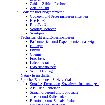
Zahlen, Zählen, Rechnen
Zeit und Uhr
Codieren und Programmieren
Codieren und Programmieren anzeigen
Bee-Bot®
Blue-Bot®
Sonstige Roboter
Sonstiges
Fachunterricht und Experimentieren
Fachunterricht und Experimentieren anzeigen
Biologie
Physik
Chemie
Forscherraum
Laborausstattung
Experimentiersets
Schutzkleidung
Naturwissenschaften
Sprache, Emotionen, Sozialverhalten
Sprache, Emotionen, Sozialverhalten anzeigen
ABC und Schreiben
Sprachförderung und Logopädie
Theater und Rollenspiele
Emotionen und Sozialverhalten
My First English Words