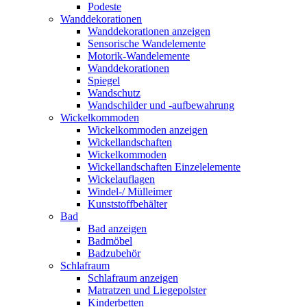
Podeste
Wanddekorationen
Wanddekorationen anzeigen
Sensorische Wandelemente
Motorik-Wandelemente
Wanddekorationen
Spiegel
Wandschutz
Wandschilder und -aufbewahrung
Wickelkommoden
Wickelkommoden anzeigen
Wickellandschaften
Wickelkommoden
Wickellandschaften Einzelelemente
Wickelauflagen
Windel-/ Mülleimer
Kunststoffbehälter
Bad
Bad anzeigen
Badmöbel
Badzubehör
Schlafraum
Schlafraum anzeigen
Matratzen und Liegepolster
Kinderbetten