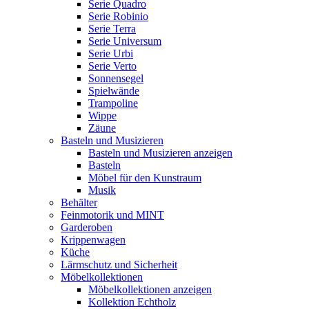
Serie Quadro
Serie Robinio
Serie Terra
Serie Universum
Serie Urbi
Serie Verto
Sonnensegel
Spielwände
Trampoline
Wippe
Zäune
Basteln und Musizieren
Basteln und Musizieren anzeigen
Basteln
Möbel für den Kunstraum
Musik
Behälter
Feinmotorik und MINT
Garderoben
Krippenwagen
Küche
Lärmschutz und Sicherheit
Möbelkollektionen
Möbelkollektionen anzeigen
Kollektion Echtholz