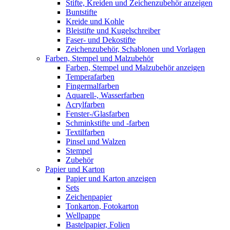
Stifte, Kreiden und Zeichenzubehör anzeigen
Buntstifte
Kreide und Kohle
Bleistifte und Kugelschreiber
Faser- und Dekostifte
Zeichenzubehör, Schablonen und Vorlagen
Farben, Stempel und Malzubehör
Farben, Stempel und Malzubehör anzeigen
Temperafarben
Fingermalfarben
Aquarell-, Wasserfarben
Acrylfarben
Fenster-/Glasfarben
Schminkstifte und -farben
Textilfarben
Pinsel und Walzen
Stempel
Zubehör
Papier und Karton
Papier und Karton anzeigen
Sets
Zeichenpapier
Tonkarton, Fotokarton
Wellpappe
Bastelpapier, Folien