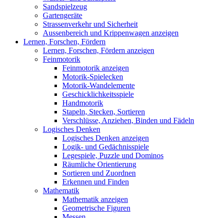
Sandspielzeug
Gartengeräte
Strassenverkehr und Sicherheit
Aussenbereich und Krippenwagen anzeigen
Lernen, Forschen, Fördern
Lernen, Forschen, Fördern anzeigen
Feinmotorik
Feinmotorik anzeigen
Motorik-Spielecken
Motorik-Wandelemente
Geschicklichkeitsspiele
Handmotorik
Stapeln, Stecken, Sortieren
Verschlüsse, Anziehen, Binden und Fädeln
Logisches Denken
Logisches Denken anzeigen
Logik- und Gedächnisspiele
Legespiele, Puzzle und Dominos
Räumliche Orientierung
Sortieren und Zuordnen
Erkennen und Finden
Mathematik
Mathematik anzeigen
Geometrische Figuren
Messen