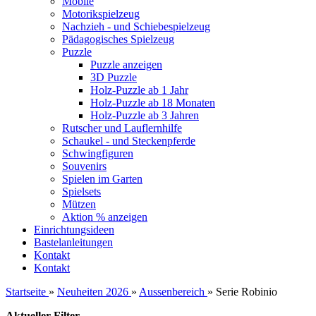
Mobile
Motorikspielzeug
Nachzieh - und Schiebespielzeug
Pädagogisches Spielzeug
Puzzle
Puzzle anzeigen
3D Puzzle
Holz-Puzzle ab 1 Jahr
Holz-Puzzle ab 18 Monaten
Holz-Puzzle ab 3 Jahren
Rutscher und Lauflernhilfe
Schaukel - und Steckenpferde
Schwingfiguren
Souvenirs
Spielen im Garten
Spielsets
Mützen
Aktion % anzeigen
Einrichtungsideen
Bastelanleitungen
Kontakt
Kontakt
Startseite
»
Neuheiten 2026
»
Aussenbereich
»
Serie Robinio
Aktueller Filter