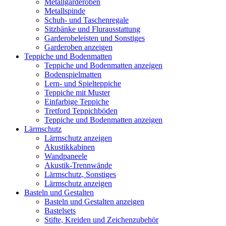
Metallgarderoben
Metallspinde
Schuh- und Taschenregale
Sitzbänke und Flurausstattung
Garderobeleisten und Sonstiges
Garderoben anzeigen
Teppiche und Bodenmatten
Teppiche und Bodenmatten anzeigen
Bodenspielmatten
Lern- und Spielteppiche
Teppiche mit Muster
Einfarbige Teppiche
Tretford Teppichböden
Teppiche und Bodenmatten anzeigen
Lärmschutz
Lärmschutz anzeigen
Akustikkabinen
Wandpaneele
Akustik-Trennwände
Lärmschutz, Sonstiges
Lärmschutz anzeigen
Basteln und Gestalten
Basteln und Gestalten anzeigen
Bastelsets
Stifte, Kreiden und Zeichenzubehör