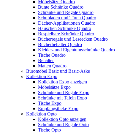
Möbelsätze Quadro
Bunte Schränke Quadro
Schränke und Regale Quadro
Schubladen und Türen Quadro
Dächer-Applikationen Quadro
Häuschen-Schränke Quadro
Bespielbare Schränke Quadro
Bücherregale und Leseecken Quadro
Bücherbehälter Quadro
Kleider- und Eigentumsschränke Quadro
Tische Quadro
Behälter
Matten Quadro
Büromöbel Basic und Basic-Aske
Kollektion Expo
Kollektion Expo anzeigen
Möbelsätze Expo
Schränke und Regale Expo
Schränke mit Tafeln Expo
Tische Expo
Empfangstheke Expo
Kollektion Opto
Kollektion Opto anzeigen
Schränke und Regale Opto
Tische Opto