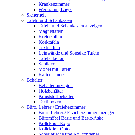
Krankenzimmer
Werkraum, Lager
Sicherheit
Tafeln und Schaukästen
Tafeln und Schaukästen anzeigen
Magnettafeln
Kreidetafeln
Korktafeln
Textiltafeln
Leinwände und Sonstige Tafeln
Tafelzubehör
Schilder
Möbel mit Tafeln
Kartenständer
Behälter
Behälter anzeigen
Holzbehälter
Kunststoffbehälter
Textilboxen
Büro, Lehrer-/ Erzieherzimmer
Büro, Lehrer-/ Erzieherzimmer anzeigen
Büromöbel Basic und Basic-Aske
Kollektion Expo
Kollektion Opto
Schreibtische und Rollcontainer