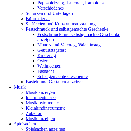
Pappspielzeug, Laternen, Lampions
Verschiedenes
Schürzen und Unterlagen
Büromaterial
Staffeleien und Kunstraumausstattung
Festschmuck und selbstgemachte Geschenke
Festschmuck und selbstgemachte Geschenke
anzeigen
Mutter- und Vatertag, Valentinstag
Geburtstagsfest
Kindertag
Ostern
Weihnachten
Fasnacht
Selbstgemachte Geschenke
Basteln und Gestalten anzeigen
Musik
Musik anzeigen
Instrumentensets
Musikinstrumente
Kleinkindinstrumente
Zubehör
Musik anzeigen
Spielsachen
Spielsachen anzeigen