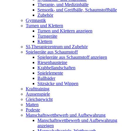
Therapie- und Medizinbälle
Sensorik- und Greifbälle, Schaumstoffbälle
Zubehör
Gymnastik
Turnen und Klettern
Turnen und Klettern anzeigen
Turngeräte
Klettern
SI-Therapiezentrum und Zubehör
Spielgeräte aus Schaumstoff
Spielgeräte aus Schaumstoff anzeigen
Riesenbausteine
Krabbellandschaften
Spielelemente
Ballbäder
Sitzsäcke und Wippen
Krafttraining
Aussenspiele
Gleichgewicht
Matten
Podeste
Manschaftswettbewerb und Aufbewahrung
Manschaftswettbewerb und Aufbewahrung
anzeigen
Mannschaftsspiele, Wettbewerb