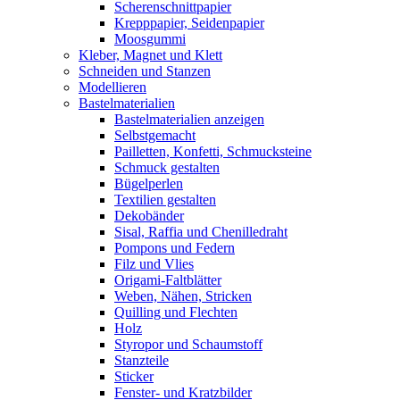
Scherenschnittpapier
Krepppapier, Seidenpapier
Moosgummi
Kleber, Magnet und Klett
Schneiden und Stanzen
Modellieren
Bastelmaterialien
Bastelmaterialien anzeigen
Selbstgemacht
Pailletten, Konfetti, Schmucksteine
Schmuck gestalten
Bügelperlen
Textilien gestalten
Dekobänder
Sisal, Raffia und Chenilledraht
Pompons und Federn
Filz und Vlies
Origami-Faltblätter
Weben, Nähen, Stricken
Quilling und Flechten
Holz
Styropor und Schaumstoff
Stanzteile
Sticker
Fenster- und Kratzbilder