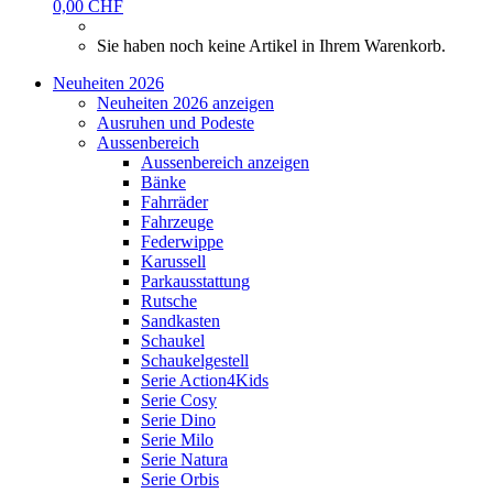
0,00 CHF
Sie haben noch keine Artikel in Ihrem Warenkorb.
Neuheiten 2026
Neuheiten 2026 anzeigen
Ausruhen und Podeste
Aussenbereich
Aussenbereich anzeigen
Bänke
Fahrräder
Fahrzeuge
Federwippe
Karussell
Parkausstattung
Rutsche
Sandkasten
Schaukel
Schaukelgestell
Serie Action4Kids
Serie Cosy
Serie Dino
Serie Milo
Serie Natura
Serie Orbis