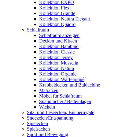
Kollektion EXPO
Kollektion Flexi
Kollektion Grande
Kollektion Natura Elegant
Kollektion Quadro
Schlafraum
Schlafraum anzeigen
Decken und Kissen
Kollektion Bambino
Kollektion Classic
Kollektion Jersey
Kollektion Musselin
Kollektion Natura
Kollektion Organic
Kollektion Waffelpiqué
Krabbeldecken und Baldachine
Matratzen
Möbel für Schlafraum
Spanntücher / Betteinlagen
Wickeln
Sitz- und Leseecken, Bücherregale
Snoezelen/Entspannung
Spielecken
Spielsachen
Sport und Bewegung