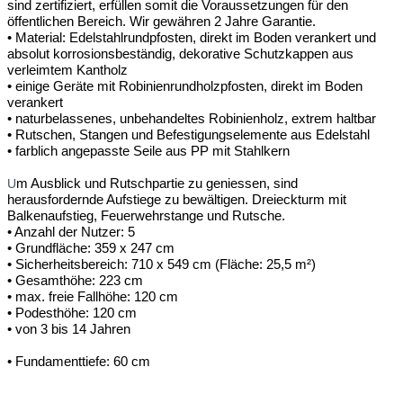
sind zertifiziert, erfüllen somit die Voraussetzungen für den
öffentlichen Bereich. Wir gewähren 2 Jahre Garantie.
• Material: Edelstahlrundpfosten, direkt im Boden verankert und
absolut korrosionsbeständig, dekorative Schutzkappen aus
verleimtem Kantholz
• einige Geräte mit Robinienrundholzpfosten, direkt im Boden
verankert
• naturbelassenes, unbehandeltes Robinienholz, extrem haltbar
• Rutschen, Stangen und Befestigungselemente aus Edelstahl
• farblich angepasste Seile aus PP mit Stahlkern
U
m Ausblick und Rutschpartie zu geniessen, sind
herausfordernde Aufstiege zu bewältigen. Dreieckturm mit
Balkenaufstieg, Feuerwehrstange und Rutsche.
• Anzahl der Nutzer: 5
• Grundfläche: 359 x 247 cm
• Sicherheitsbereich: 710 x 549 cm (Fläche: 25,5 m²)
• Gesamthöhe: 223 cm
• max. freie Fallhöhe: 120 cm
• Podesthöhe: 120 cm
• von 3 bis 14 Jahren
• Fundamenttiefe: 60 cm