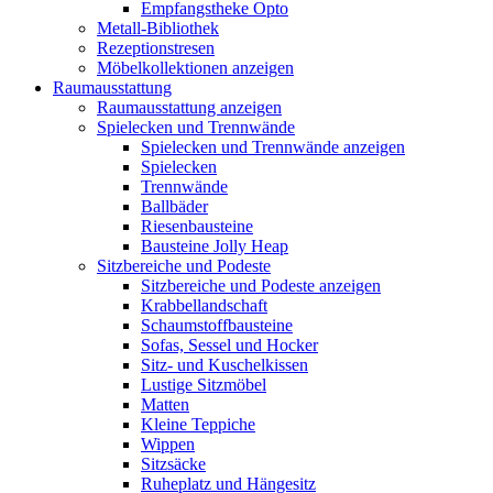
Empfangstheke Opto
Metall-Bibliothek
Rezeptionstresen
Möbelkollektionen anzeigen
Raumausstattung
Raumausstattung anzeigen
Spielecken und Trennwände
Spielecken und Trennwände anzeigen
Spielecken
Trennwände
Ballbäder
Riesenbausteine
Bausteine Jolly Heap
Sitzbereiche und Podeste
Sitzbereiche und Podeste anzeigen
Krabbellandschaft
Schaumstoffbausteine
Sofas, Sessel und Hocker
Sitz- und Kuschelkissen
Lustige Sitzmöbel
Matten
Kleine Teppiche
Wippen
Sitzsäcke
Ruheplatz und Hängesitz