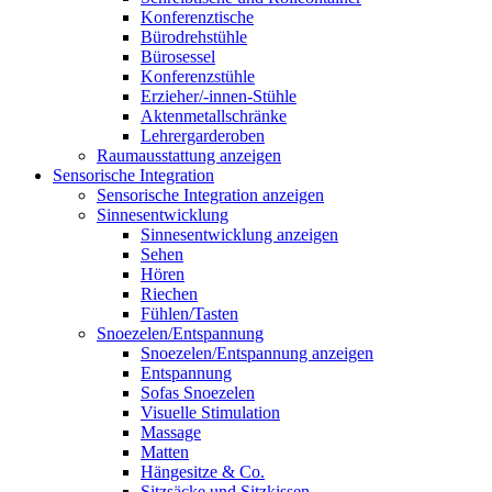
Konferenztische
Bürodrehstühle
Bürosessel
Konferenzstühle
Erzieher/-innen-Stühle
Aktenmetallschränke
Lehrergarderoben
Raumausstattung anzeigen
Sensorische Integration
Sensorische Integration anzeigen
Sinnesentwicklung
Sinnesentwicklung anzeigen
Sehen
Hören
Riechen
Fühlen/Tasten
Snoezelen/Entspannung
Snoezelen/Entspannung anzeigen
Entspannung
Sofas Snoezelen
Visuelle Stimulation
Massage
Matten
Hängesitze & Co.
Sitzsäcke und Sitzkissen