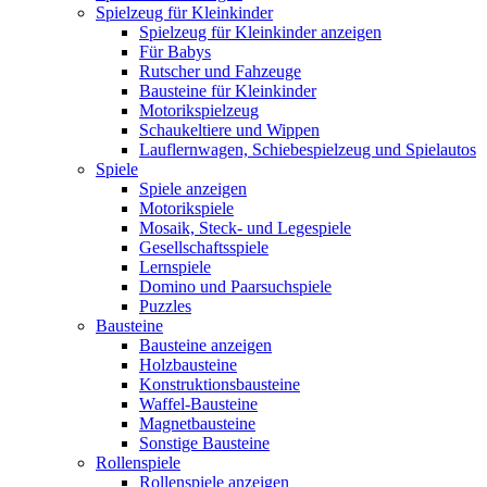
Spielzeug für Kleinkinder
Spielzeug für Kleinkinder anzeigen
Für Babys
Rutscher und Fahzeuge
Bausteine für Kleinkinder
Motorikspielzeug
Schaukeltiere und Wippen
Lauflernwagen, Schiebespielzeug und Spielautos
Spiele
Spiele anzeigen
Motorikspiele
Mosaik, Steck- und Legespiele
Gesellschaftsspiele
Lernspiele
Domino und Paarsuchspiele
Puzzles
Bausteine
Bausteine anzeigen
Holzbausteine
Konstruktionsbausteine
Waffel-Bausteine
Magnetbausteine
Sonstige Bausteine
Rollenspiele
Rollenspiele anzeigen