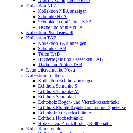
Akustik-Wandpaneele FLO
Kollektion NEA
Kollektion NEA anzeigen
Schränke NEA
Schubladen und Türen NEA
Tische und Stühle NEA
Kollektion Phantasiewelt
Kollektion TAB
Kollektion TAB anzeigen
Schränke TAB
Türen TAB
Bücherregale und Leseecken TAB
Tische und Stühle TAB
Raumteilerschränke Nova
Kollektion Echtholz
Kollektion Echtholz anzeigen
Echtholz Schränke S
Echtholz Schränke M
Echtholz Schränke L
Echtoholz Bogen- und Viertelkreisschränke
Echtholz Mobile Regale Bücher und Spielecke
Echtoholz Versteckschränke
Echtholz Hochschränke
Holzkasten, Zusatztböden, Rollbehälter
Kollektion Grande