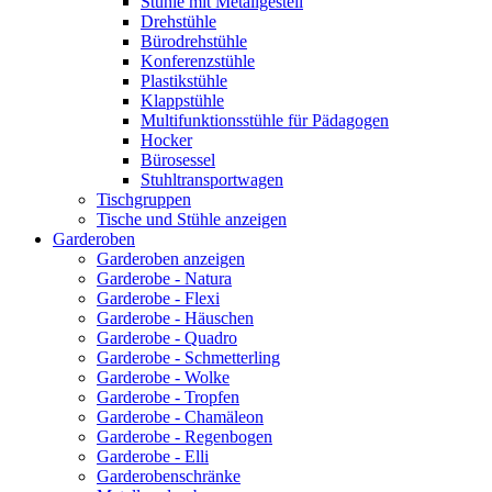
Stühle mit Metallgestell
Drehstühle
Bürodrehstühle
Konferenzstühle
Plastikstühle
Klappstühle
Multifunktionsstühle für Pädagogen
Hocker
Bürosessel
Stuhltransportwagen
Tischgruppen
Tische und Stühle anzeigen
Garderoben
Garderoben anzeigen
Garderobe - Natura
Garderobe - Flexi
Garderobe - Häuschen
Garderobe - Quadro
Garderobe - Schmetterling
Garderobe - Wolke
Garderobe - Tropfen
Garderobe - Chamäleon
Garderobe - Regenbogen
Garderobe - Elli
Garderobenschränke