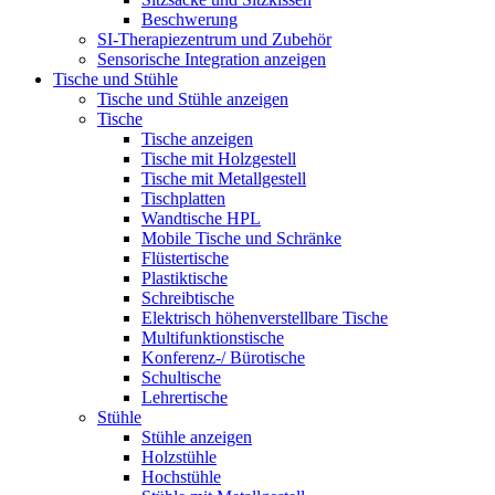
Beschwerung
SI-Therapiezentrum und Zubehör
Sensorische Integration anzeigen
Tische und Stühle
Tische und Stühle anzeigen
Tische
Tische anzeigen
Tische mit Holzgestell
Tische mit Metallgestell
Tischplatten
Wandtische HPL
Mobile Tische und Schränke
Flüstertische
Plastiktische
Schreibtische
Elektrisch höhenverstellbare Tische
Multifunktionstische
Konferenz-/ Bürotische
Schultische
Lehrertische
Stühle
Stühle anzeigen
Holzstühle
Hochstühle