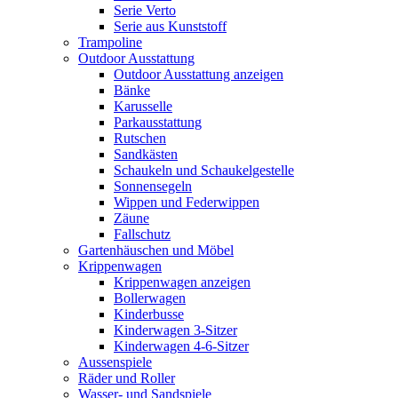
Serie Verto
Serie aus Kunststoff
Trampoline
Outdoor Ausstattung
Outdoor Ausstattung anzeigen
Bänke
Karusselle
Parkausstattung
Rutschen
Sandkästen
Schaukeln und Schaukelgestelle
Sonnensegeln
Wippen und Federwippen
Zäune
Fallschutz
Gartenhäuschen und Möbel
Krippenwagen
Krippenwagen anzeigen
Bollerwagen
Kinderbusse
Kinderwagen 3-Sitzer
Kinderwagen 4-6-Sitzer
Aussenspiele
Räder und Roller
Wasser- und Sandspiele