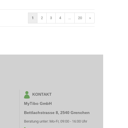
1
2
3
4
...
20
»
KONTAKT
MyTibo GmbH
Bettlachstrasse 8, 2540 Grenchen
Beratung unter: Mo-Fr, 09:00 - 16:00 Uhr