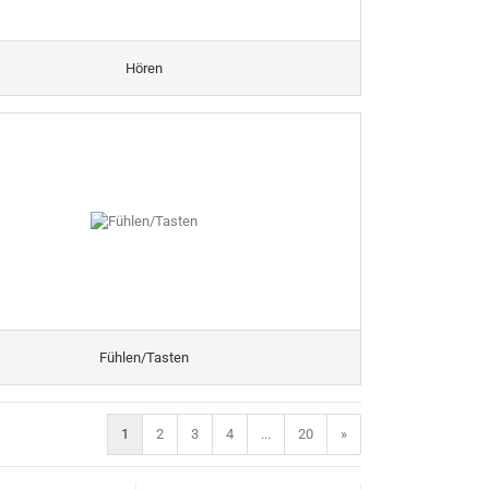
Hören
Fühlen/Tasten
1
2
3
4
...
20
»