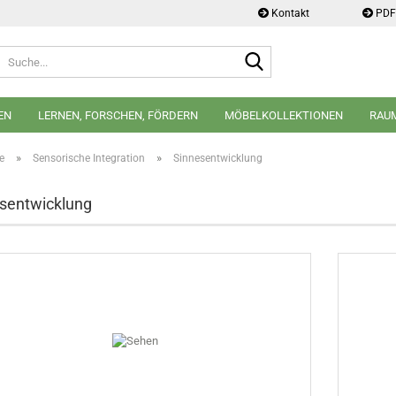
Kontakt
PDF 
Suche...
EN
LERNEN, FORSCHEN, FÖRDERN
MÖBELKOLLEKTIONEN
RAU
»
»
e
Sensorische Integration
Sinnesentwicklung
sentwicklung