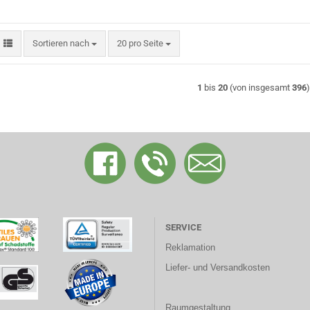
Sortieren nach
pro Seite
Sortieren nach
20 pro Seite
1
bis
20
(von insgesamt
396
)
SERVICE
Reklamation
Liefer- und Versandkosten
Raumgestaltung