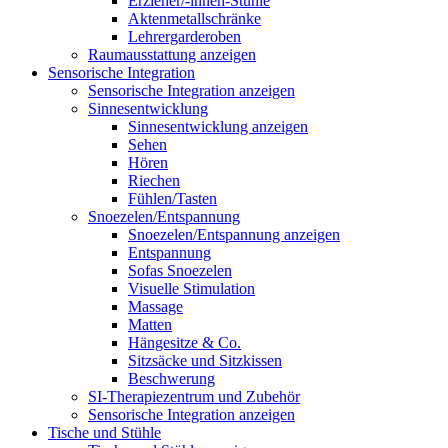
Erzieher/-innen-Stühle
Aktenmetallschränke
Lehrergarderoben
Raumausstattung anzeigen
Sensorische Integration
Sensorische Integration anzeigen
Sinnesentwicklung
Sinnesentwicklung anzeigen
Sehen
Hören
Riechen
Fühlen/Tasten
Snoezelen/Entspannung
Snoezelen/Entspannung anzeigen
Entspannung
Sofas Snoezelen
Visuelle Stimulation
Massage
Matten
Hängesitze & Co.
Sitzsäcke und Sitzkissen
Beschwerung
SI-Therapiezentrum und Zubehör
Sensorische Integration anzeigen
Tische und Stühle