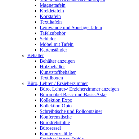
Magnettafeln
Kreidetafeln
Korktafeln
Textiltafeln
Leinwände und Sonstige Tafeln
Tafelzubehör
Schilder
Möbel mit Tafeln
Kartenständer
Behälter
Behälter anzeigen
Holzbehälter
Kunststoffbehälter
Textilboxen
Büro, Lehrer-/ Erzieherzimmer
Büro, Lehrer-/ Erzieherzimmer anzeigen
Büromöbel Basic und Basic-Aske
Kollektion Expo
Kollektion Opto
Schreibtische und Rollcontainer
Konferenztische
Bürodrehstühle
Bürosessel
Konferenzstühle