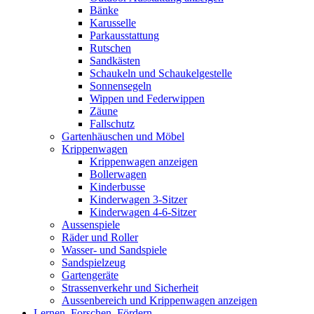
Bänke
Karusselle
Parkausstattung
Rutschen
Sandkästen
Schaukeln und Schaukelgestelle
Sonnensegeln
Wippen und Federwippen
Zäune
Fallschutz
Gartenhäuschen und Möbel
Krippenwagen
Krippenwagen anzeigen
Bollerwagen
Kinderbusse
Kinderwagen 3-Sitzer
Kinderwagen 4-6-Sitzer
Aussenspiele
Räder und Roller
Wasser- und Sandspiele
Sandspielzeug
Gartengeräte
Strassenverkehr und Sicherheit
Aussenbereich und Krippenwagen anzeigen
Lernen, Forschen, Fördern