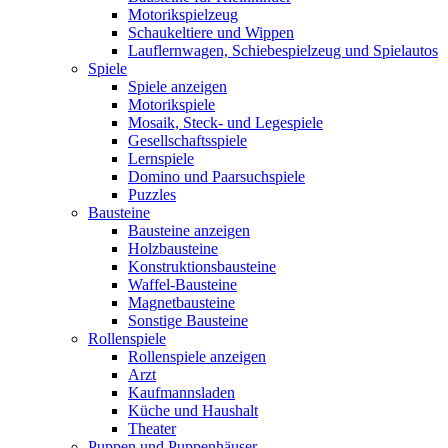
Motorikspielzeug
Schaukeltiere und Wippen
Lauflernwagen, Schiebespielzeug und Spielautos
Spiele
Spiele anzeigen
Motorikspiele
Mosaik, Steck- und Legespiele
Gesellschaftsspiele
Lernspiele
Domino und Paarsuchspiele
Puzzles
Bausteine
Bausteine anzeigen
Holzbausteine
Konstruktionsbausteine
Waffel-Bausteine
Magnetbausteine
Sonstige Bausteine
Rollenspiele
Rollenspiele anzeigen
Arzt
Kaufmannsladen
Küche und Haushalt
Theater
Puppen und Puppenhäuser