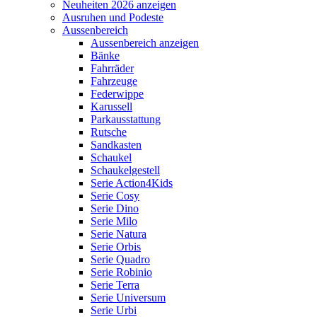
Neuheiten 2026 anzeigen
Ausruhen und Podeste
Aussenbereich
Aussenbereich anzeigen
Bänke
Fahrräder
Fahrzeuge
Federwippe
Karussell
Parkausstattung
Rutsche
Sandkasten
Schaukel
Schaukelgestell
Serie Action4Kids
Serie Cosy
Serie Dino
Serie Milo
Serie Natura
Serie Orbis
Serie Quadro
Serie Robinio
Serie Terra
Serie Universum
Serie Urbi