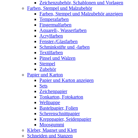
Zeichenzubehör, Schablonen und Vorlagen
Farben, Stempel und Malzubehör
Farben, Stempel und Malzubehör anzeigen
Temperafarben
Fingermalfarben
Aquarell-, Wasserfarben
Acrylfarben
Fenster-/Glasfarben
Schminkstifte und -farben
Textilfarben
Pinsel und Walzen
Stempel
Zubehör
Papier und Karton
Papier und Karton anzeigen
Sets
Zeichenpapier
Tonkarton, Fotokarton
Wellpappe
Bastelpapier, Folien
Scherenschnittpapier
Krepppapier, Seidenpapier
Moosgummi
Kleber, Magnet und Klett
Schneiden und Stanzen