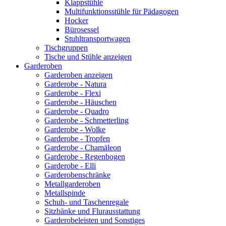
Klappstühle
Multifunktionsstühle für Pädagogen
Hocker
Bürosessel
Stuhltransportwagen
Tischgruppen
Tische und Stühle anzeigen
Garderoben
Garderoben anzeigen
Garderobe - Natura
Garderobe - Flexi
Garderobe - Häuschen
Garderobe - Quadro
Garderobe - Schmetterling
Garderobe - Wolke
Garderobe - Tropfen
Garderobe - Chamäleon
Garderobe - Regenbogen
Garderobe - Elli
Garderobenschränke
Metallgarderoben
Metallspinde
Schuh- und Taschenregale
Sitzbänke und Flurausstattung
Garderobeleisten und Sonstiges