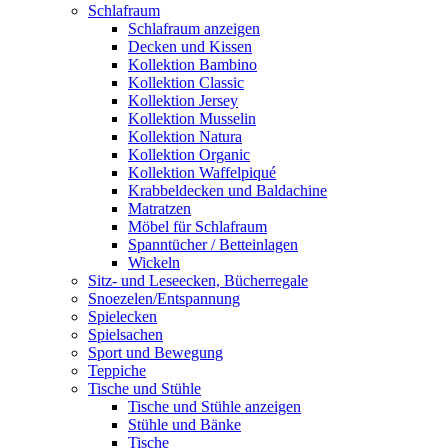
Schlafraum
Schlafraum anzeigen
Decken und Kissen
Kollektion Bambino
Kollektion Classic
Kollektion Jersey
Kollektion Musselin
Kollektion Natura
Kollektion Organic
Kollektion Waffelpiqué
Krabbeldecken und Baldachine
Matratzen
Möbel für Schlafraum
Spanntücher / Betteinlagen
Wickeln
Sitz- und Leseecken, Bücherregale
Snoezelen/Entspannung
Spielecken
Spielsachen
Sport und Bewegung
Teppiche
Tische und Stühle
Tische und Stühle anzeigen
Stühle und Bänke
Tische