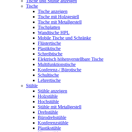
Tische und Stühle anzeigen
Tische
Tische anzeigen
Tische mit Holzgestell
Tische mit Metallgestell
Tischplatten
Wandtische HPL
Mobile Tische und Schränke
Flüstertische
Plastiktische
Schreibtische
Elektrisch höhenverstellbare Tische
Multifunktionstische
Konferenz-/ Bürotische
Schultische
Lehrertische
Stühle
Stühle anzeigen
Holzstühle
Hochstühle
Stühle mit Metallgestell
Drehstühle
Bürodrehstühle
Konferenzstühle
Plastikstühle