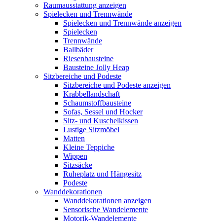
Raumausstattung anzeigen
Spielecken und Trennwände
Spielecken und Trennwände anzeigen
Spielecken
Trennwände
Ballbäder
Riesenbausteine
Bausteine Jolly Heap
Sitzbereiche und Podeste
Sitzbereiche und Podeste anzeigen
Krabbellandschaft
Schaumstoffbausteine
Sofas, Sessel und Hocker
Sitz- und Kuschelkissen
Lustige Sitzmöbel
Matten
Kleine Teppiche
Wippen
Sitzsäcke
Ruheplatz und Hängesitz
Podeste
Wanddekorationen
Wanddekorationen anzeigen
Sensorische Wandelemente
Motorik-Wandelemente