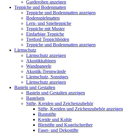
Garderoben anzeigen
Teppiche und Bodenmatten
Teppiche und Bodenmatten anzeigen
Bodenspielmatten
Lern- und Spielteppiche
Teppiche mit Muster
Einfarbige Teppiche
Tretford Teppichböden
Teppiche und Bodenmatten anzeigen
Lärmschutz
Lärmschutz anzeigen
Akustikkabinen
Wandpaneele
Akustik-Trennwände
Lärmschutz, Sonstiges
Lärmschutz anzeigen
Basteln und Gestalten
Basteln und Gestalten anzeigen
Bastelsets
Stifte, Kreiden und Zeichenzubehör
Stifte, Kreiden und Zeichenzubehör anzeigen
Buntstifte
Kreide und Kohle
Bleistifte und Kugelschreiber
Faser- und Dekostifte