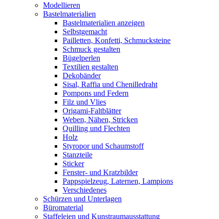
Modellieren
Bastelmaterialien
Bastelmaterialien anzeigen
Selbstgemacht
Pailletten, Konfetti, Schmucksteine
Schmuck gestalten
Bügelperlen
Textilien gestalten
Dekobänder
Sisal, Raffia und Chenilledraht
Pompons und Federn
Filz und Vlies
Origami-Faltblätter
Weben, Nähen, Stricken
Quilling und Flechten
Holz
Styropor und Schaumstoff
Stanzteile
Sticker
Fenster- und Kratzbilder
Pappspielzeug, Laternen, Lampions
Verschiedenes
Schürzen und Unterlagen
Büromaterial
Staffeleien und Kunstraumausstattung