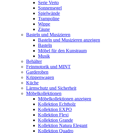
Serie Verto
Sonnensegel
Spielwände
Trampoline
Wippe
Zäune
Basteln und Musizieren
Basteln und Musizieren anzeigen
Basteln
Möbel für den Kunstraum
Musik
Behälter
Feinmotorik und MINT
Garderoben
Krippenwagen
Küche
Lärmschutz und Sicherheit
Möbelkollektionen
Möbelkollektionen anzeigen
Kollektion Echtholz
Kollektion EXPO
Kollektion Flexi
Kollektion Grande
Kollektion Natura Elegant
Kollektion Quadro