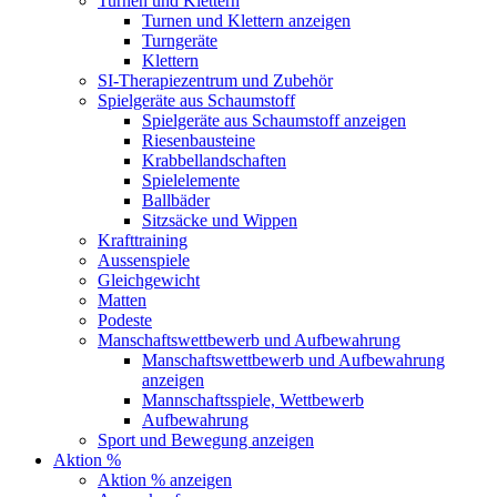
Turnen und Klettern
Turnen und Klettern anzeigen
Turngeräte
Klettern
SI-Therapiezentrum und Zubehör
Spielgeräte aus Schaumstoff
Spielgeräte aus Schaumstoff anzeigen
Riesenbausteine
Krabbellandschaften
Spielelemente
Ballbäder
Sitzsäcke und Wippen
Krafttraining
Aussenspiele
Gleichgewicht
Matten
Podeste
Manschaftswettbewerb und Aufbewahrung
Manschaftswettbewerb und Aufbewahrung
anzeigen
Mannschaftsspiele, Wettbewerb
Aufbewahrung
Sport und Bewegung anzeigen
Aktion %
Aktion % anzeigen