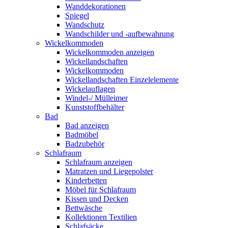
Wanddekorationen
Spiegel
Wandschutz
Wandschilder und -aufbewahrung
Wickelkommoden
Wickelkommoden anzeigen
Wickellandschaften
Wickelkommoden
Wickellandschaften Einzelelemente
Wickelauflagen
Windel-/ Mülleimer
Kunststoffbehälter
Bad
Bad anzeigen
Badmöbel
Badzubehör
Schlafraum
Schlafraum anzeigen
Matratzen und Liegepolster
Kinderbetten
Möbel für Schlafraum
Kissen und Decken
Bettwäsche
Kollektionen Textilien
Schlafsäcke