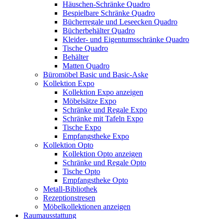
Häuschen-Schränke Quadro
Bespielbare Schränke Quadro
Bücherregale und Leseecken Quadro
Bücherbehälter Quadro
Kleider- und Eigentumsschränke Quadro
Tische Quadro
Behälter
Matten Quadro
Büromöbel Basic und Basic-Aske
Kollektion Expo
Kollektion Expo anzeigen
Möbelsätze Expo
Schränke und Regale Expo
Schränke mit Tafeln Expo
Tische Expo
Empfangstheke Expo
Kollektion Opto
Kollektion Opto anzeigen
Schränke und Regale Opto
Tische Opto
Empfangstheke Opto
Metall-Bibliothek
Rezeptionstresen
Möbelkollektionen anzeigen
Raumausstattung