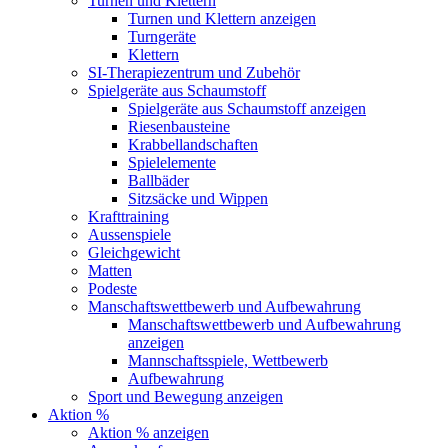
Turnen und Klettern
Turnen und Klettern anzeigen
Turngeräte
Klettern
SI-Therapiezentrum und Zubehör
Spielgeräte aus Schaumstoff
Spielgeräte aus Schaumstoff anzeigen
Riesenbausteine
Krabbellandschaften
Spielelemente
Ballbäder
Sitzsäcke und Wippen
Krafttraining
Aussenspiele
Gleichgewicht
Matten
Podeste
Manschaftswettbewerb und Aufbewahrung
Manschaftswettbewerb und Aufbewahrung
anzeigen
Mannschaftsspiele, Wettbewerb
Aufbewahrung
Sport und Bewegung anzeigen
Aktion %
Aktion % anzeigen