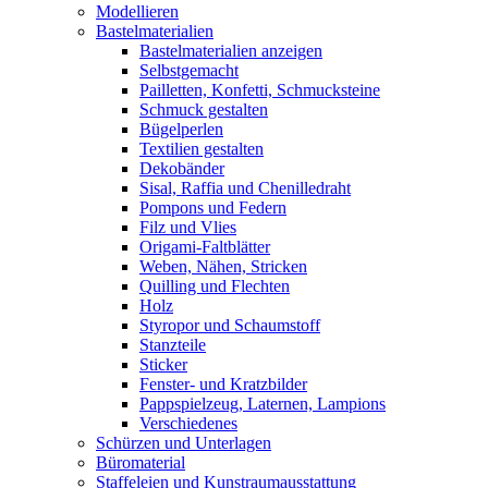
Modellieren
Bastelmaterialien
Bastelmaterialien anzeigen
Selbstgemacht
Pailletten, Konfetti, Schmucksteine
Schmuck gestalten
Bügelperlen
Textilien gestalten
Dekobänder
Sisal, Raffia und Chenilledraht
Pompons und Federn
Filz und Vlies
Origami-Faltblätter
Weben, Nähen, Stricken
Quilling und Flechten
Holz
Styropor und Schaumstoff
Stanzteile
Sticker
Fenster- und Kratzbilder
Pappspielzeug, Laternen, Lampions
Verschiedenes
Schürzen und Unterlagen
Büromaterial
Staffeleien und Kunstraumausstattung