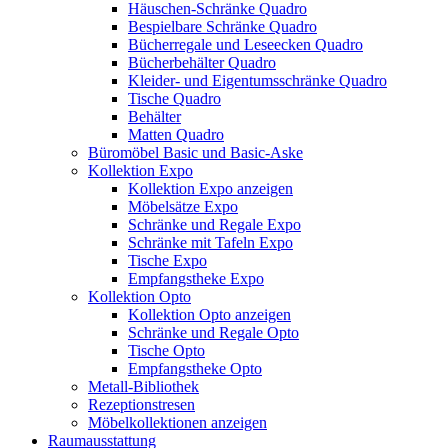
Häuschen-Schränke Quadro
Bespielbare Schränke Quadro
Bücherregale und Leseecken Quadro
Bücherbehälter Quadro
Kleider- und Eigentumsschränke Quadro
Tische Quadro
Behälter
Matten Quadro
Büromöbel Basic und Basic-Aske
Kollektion Expo
Kollektion Expo anzeigen
Möbelsätze Expo
Schränke und Regale Expo
Schränke mit Tafeln Expo
Tische Expo
Empfangstheke Expo
Kollektion Opto
Kollektion Opto anzeigen
Schränke und Regale Opto
Tische Opto
Empfangstheke Opto
Metall-Bibliothek
Rezeptionstresen
Möbelkollektionen anzeigen
Raumausstattung