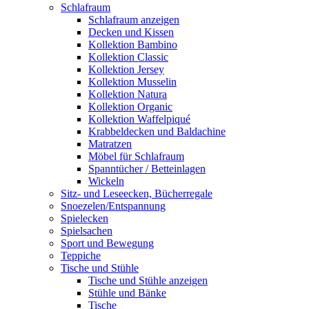
Schlafraum
Schlafraum anzeigen
Decken und Kissen
Kollektion Bambino
Kollektion Classic
Kollektion Jersey
Kollektion Musselin
Kollektion Natura
Kollektion Organic
Kollektion Waffelpiqué
Krabbeldecken und Baldachine
Matratzen
Möbel für Schlafraum
Spanntücher / Betteinlagen
Wickeln
Sitz- und Leseecken, Bücherregale
Snoezelen/Entspannung
Spielecken
Spielsachen
Sport und Bewegung
Teppiche
Tische und Stühle
Tische und Stühle anzeigen
Stühle und Bänke
Tische