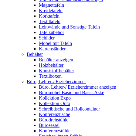
Magnettafeln
Kreidetafeln
Korktafeln
Textiltafeln
Leinwände und Sonstige Tafeln
Tafelzubehör
Schilder
Möbel mit Tafeln
Kartenständer
Behälter
Behälter anzeigen
Holzbehälter
Kunststoffbehälter
Textilboxen
Büro, Lehrer-/ Erzieherzimmer
Büro, Lehrer-/ Erzieherzimmer anzeigen
Büromöbel Basic und Basic-Aske
Kollektion Expo
Kollektion Opto
Schreibtische und Rollcontainer
Konferenztische
Bürodrehstühle
Bürosessel
Konferenzstühle