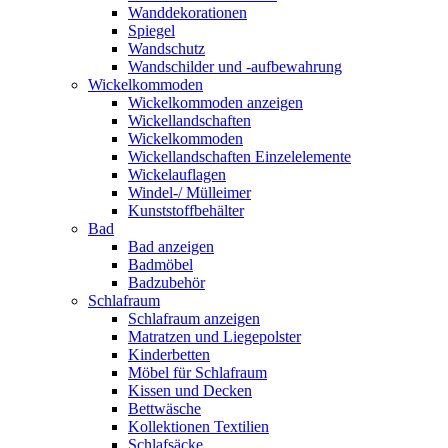
Wanddekorationen
Spiegel
Wandschutz
Wandschilder und -aufbewahrung
Wickelkommoden
Wickelkommoden anzeigen
Wickellandschaften
Wickelkommoden
Wickellandschaften Einzelelemente
Wickelauflagen
Windel-/ Mülleimer
Kunststoffbehälter
Bad
Bad anzeigen
Badmöbel
Badzubehör
Schlafraum
Schlafraum anzeigen
Matratzen und Liegepolster
Kinderbetten
Möbel für Schlafraum
Kissen und Decken
Bettwäsche
Kollektionen Textilien
Schlafsäcke