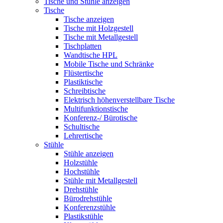
Tische und Stühle anzeigen
Tische
Tische anzeigen
Tische mit Holzgestell
Tische mit Metallgestell
Tischplatten
Wandtische HPL
Mobile Tische und Schränke
Flüstertische
Plastiktische
Schreibtische
Elektrisch höhenverstellbare Tische
Multifunktionstische
Konferenz-/ Bürotische
Schultische
Lehrertische
Stühle
Stühle anzeigen
Holzstühle
Hochstühle
Stühle mit Metallgestell
Drehstühle
Bürodrehstühle
Konferenzstühle
Plastikstühle