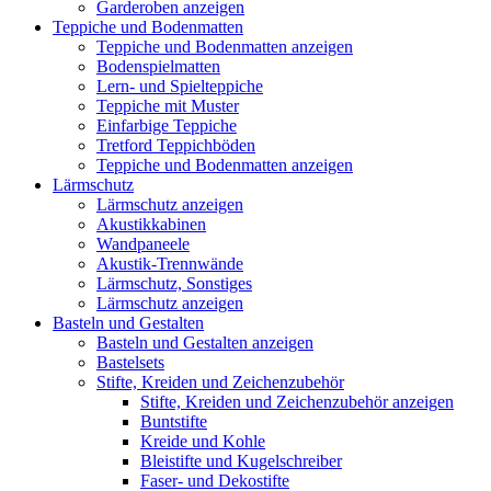
Garderoben anzeigen
Teppiche und Bodenmatten
Teppiche und Bodenmatten anzeigen
Bodenspielmatten
Lern- und Spielteppiche
Teppiche mit Muster
Einfarbige Teppiche
Tretford Teppichböden
Teppiche und Bodenmatten anzeigen
Lärmschutz
Lärmschutz anzeigen
Akustikkabinen
Wandpaneele
Akustik-Trennwände
Lärmschutz, Sonstiges
Lärmschutz anzeigen
Basteln und Gestalten
Basteln und Gestalten anzeigen
Bastelsets
Stifte, Kreiden und Zeichenzubehör
Stifte, Kreiden und Zeichenzubehör anzeigen
Buntstifte
Kreide und Kohle
Bleistifte und Kugelschreiber
Faser- und Dekostifte