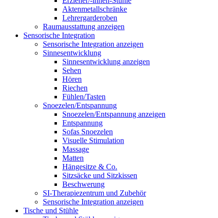
Erzieher/-innen-Stühle
Aktenmetallschränke
Lehrergarderoben
Raumausstattung anzeigen
Sensorische Integration
Sensorische Integration anzeigen
Sinnesentwicklung
Sinnesentwicklung anzeigen
Sehen
Hören
Riechen
Fühlen/Tasten
Snoezelen/Entspannung
Snoezelen/Entspannung anzeigen
Entspannung
Sofas Snoezelen
Visuelle Stimulation
Massage
Matten
Hängesitze & Co.
Sitzsäcke und Sitzkissen
Beschwerung
SI-Therapiezentrum und Zubehör
Sensorische Integration anzeigen
Tische und Stühle