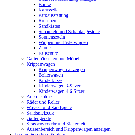
Bänke
Karusselle
Parkausstattung
Rutschen
Sandkästen
Schaukeln und Schaukelgestelle
Sonnensegeln
Wippen und Federwippen
Zäune
Fallschutz
Gartenhäuschen und Möbel
Krippenwagen
Krippenwagen anzeigen
Bollerwagen
Kinderbusse
Kinderwagen 3-Sitzer
Kinderwagen 4-6-Sitzer
Aussenspiele
Räder und Roller
Wasser- und Sandspiele
Sandspielzeug
Gartengeräte
Strassenverkehr und Sicherheit
Aussenbereich und Krippenwagen anzeigen
Lernen, Forschen, Fördern