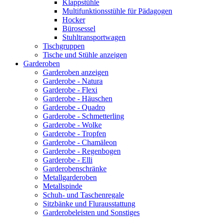
Klappstühle
Multifunktionsstühle für Pädagogen
Hocker
Bürosessel
Stuhltransportwagen
Tischgruppen
Tische und Stühle anzeigen
Garderoben
Garderoben anzeigen
Garderobe - Natura
Garderobe - Flexi
Garderobe - Häuschen
Garderobe - Quadro
Garderobe - Schmetterling
Garderobe - Wolke
Garderobe - Tropfen
Garderobe - Chamäleon
Garderobe - Regenbogen
Garderobe - Elli
Garderobenschränke
Metallgarderoben
Metallspinde
Schuh- und Taschenregale
Sitzbänke und Flurausstattung
Garderobeleisten und Sonstiges