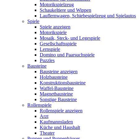
Motorikspielzeug
Schaukeltiere und Wippen
Lauflernwagen, Schiebespielzeug und Spielautos
Spiele
Spiele anzeigen
Motorikspiele
Mosaik, Steck- und Legespiele
Gesellschaftsspiele
Lernspiele
Domino und Paarsuchspiele
Puzzles
Bausteine
Bausteine anzeigen
Holzbausteine
Konstruktionsbausteine
Waffel-Bausteine
Magnetbausteine
Sonstige Bausteine
Rollenspiele
Rollenspiele anzeigen
Arzt
Kaufmannsladen
Küche und Haushalt
Theater
Puppen und Puppenhäuser