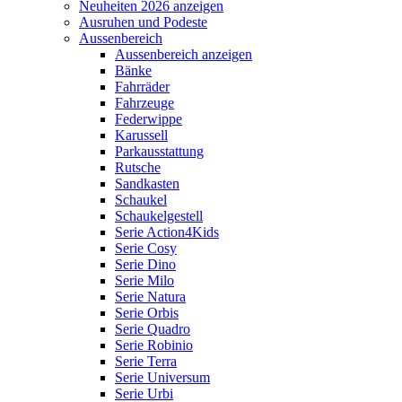
Neuheiten 2026 anzeigen
Ausruhen und Podeste
Aussenbereich
Aussenbereich anzeigen
Bänke
Fahrräder
Fahrzeuge
Federwippe
Karussell
Parkausstattung
Rutsche
Sandkasten
Schaukel
Schaukelgestell
Serie Action4Kids
Serie Cosy
Serie Dino
Serie Milo
Serie Natura
Serie Orbis
Serie Quadro
Serie Robinio
Serie Terra
Serie Universum
Serie Urbi