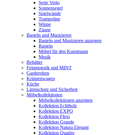
Serie Verto
Sonnensegel
Spielwände
Trampoline
Wippe
Zäune
Basteln und Musizieren
Basteln und Musizieren anzeigen
Basteln
Möbel für den Kunstraum
Musik
Behälter
Feinmotorik und MINT
Garderoben
Krippenwagen
Küche
Lärmschutz und Sicherheit
Möbelkollektionen
Möbelkollektionen anzeigen
Kollektion Echtholz
Kollektion EXPO
Kollektion Flexi
Kollektion Grande
Kollektion Natura Elegant
Kollektion Quadro