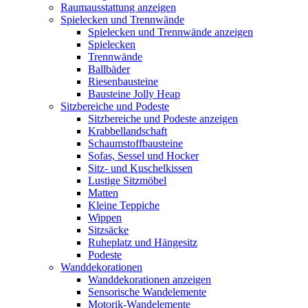
Raumausstattung anzeigen
Spielecken und Trennwände
Spielecken und Trennwände anzeigen
Spielecken
Trennwände
Ballbäder
Riesenbausteine
Bausteine Jolly Heap
Sitzbereiche und Podeste
Sitzbereiche und Podeste anzeigen
Krabbellandschaft
Schaumstoffbausteine
Sofas, Sessel und Hocker
Sitz- und Kuschelkissen
Lustige Sitzmöbel
Matten
Kleine Teppiche
Wippen
Sitzsäcke
Ruheplatz und Hängesitz
Podeste
Wanddekorationen
Wanddekorationen anzeigen
Sensorische Wandelemente
Motorik-Wandelemente