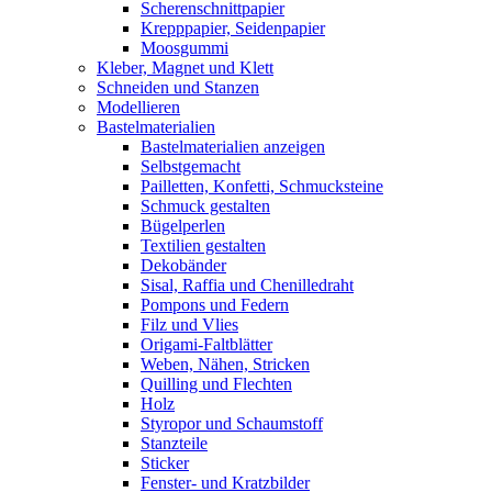
Scherenschnittpapier
Krepppapier, Seidenpapier
Moosgummi
Kleber, Magnet und Klett
Schneiden und Stanzen
Modellieren
Bastelmaterialien
Bastelmaterialien anzeigen
Selbstgemacht
Pailletten, Konfetti, Schmucksteine
Schmuck gestalten
Bügelperlen
Textilien gestalten
Dekobänder
Sisal, Raffia und Chenilledraht
Pompons und Federn
Filz und Vlies
Origami-Faltblätter
Weben, Nähen, Stricken
Quilling und Flechten
Holz
Styropor und Schaumstoff
Stanzteile
Sticker
Fenster- und Kratzbilder