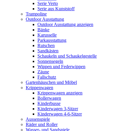
Serie Verto
Serie aus Kunststoff
Trampoline
Outdoor Ausstattung
Outdoor Ausstattung anzeigen
Bänke
Karusselle
Parkausstattung
Rutschen
Sandkästen
Schaukeln und Schaukelgestelle
Sonnensegeln
Wippen und Federwippen
Zäune
Fallschutz
Gartenhäuschen und Möbel
Krippenwagen
Krippenwagen anzeigen
Bollerwagen
Kinderbusse
Kinderwagen 3-Sitzer
Kinderwagen 4-6-Sitzer
Aussenspiele
Räder und Roller
Wasser- und Sandspiele