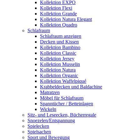
Kollektion EXPO
Kollektion Flexi
Kollektion Grande
Kollektion Natura Elegant
Kollektion Quadro
Schlafraum
Schlafraum anzeigen
Decken und Kissen
Kollektion Bambino
Kollektion Classic
Kollektion Jersey
Kollektion Musselin
Kollektion Natura
Kollektion Organic
Kollektion Waffelpiqué
Krabbeldecken und Baldachine
Matratzen
Möbel für Schlafraum
Spanntücher / Betteinlagen
Wickeln
Sitz- und Leseecken, Bücherregale
Snoezelen/Entspannung
Spielecken
Spielsachen
Sport und Bewegung