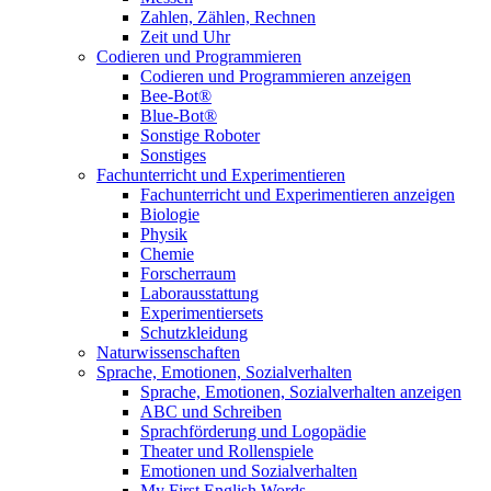
Zahlen, Zählen, Rechnen
Zeit und Uhr
Codieren und Programmieren
Codieren und Programmieren anzeigen
Bee-Bot®
Blue-Bot®
Sonstige Roboter
Sonstiges
Fachunterricht und Experimentieren
Fachunterricht und Experimentieren anzeigen
Biologie
Physik
Chemie
Forscherraum
Laborausstattung
Experimentiersets
Schutzkleidung
Naturwissenschaften
Sprache, Emotionen, Sozialverhalten
Sprache, Emotionen, Sozialverhalten anzeigen
ABC und Schreiben
Sprachförderung und Logopädie
Theater und Rollenspiele
Emotionen und Sozialverhalten
My First English Words