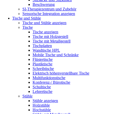
Beschwerung
SI-Therapiezentrum und Zubehör
Sensorische Integration anzeigen
Tische und Stühle
Tische und Stühle anzeigen
Tische
Tische anzeigen
Tische mit Holzgestell
Tische mit Metallgestell
Tischplatten
Wandtische HPL
Mobile Tische und Schränke
Flüstertische
Plastiktische
Schreibtische
Elektrisch höhenverstellbare Tische
Multifunktionstische
Konferenz-/ Bürotische
Schultische
Lehrertische
Stühle
Stühle anzeigen
Holzstühle
Hochstühle