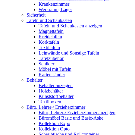
Krankenzimmer
Werkraum, Lager
Sicherheit
Tafeln und Schaukästen
Tafeln und Schaukästen anzeigen
Magnettafeln
Kreidetafeln
Korktafeln
Textiltafeln
Leinwände und Sonstige Tafeln
Tafelzubehör
Schilder
Möbel mit Tafeln
Kartenständer
Behälter
Behälter anzeigen
Holzbehälter
Kunststoffbehälter
Textilboxen
Büro, Lehrer-/ Erzieherzimmer
Büro, Lehrer-/ Erzieherzimmer anzeigen
Büromöbel Basic und Basic-Aske
Kollektion Expo
Kollektion Opto
Schreibtische und Rollcontainer