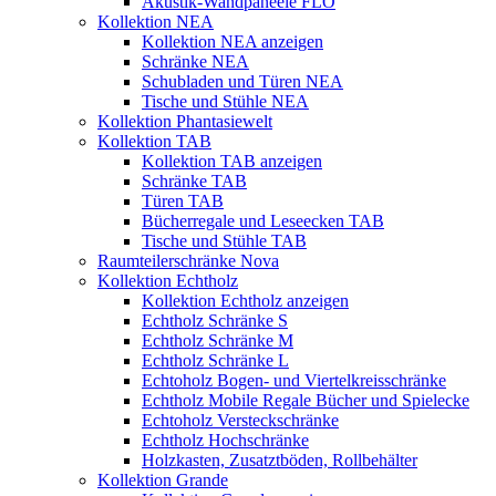
Akustik-Wandpaneele FLO
Kollektion NEA
Kollektion NEA anzeigen
Schränke NEA
Schubladen und Türen NEA
Tische und Stühle NEA
Kollektion Phantasiewelt
Kollektion TAB
Kollektion TAB anzeigen
Schränke TAB
Türen TAB
Bücherregale und Leseecken TAB
Tische und Stühle TAB
Raumteilerschränke Nova
Kollektion Echtholz
Kollektion Echtholz anzeigen
Echtholz Schränke S
Echtholz Schränke M
Echtholz Schränke L
Echtoholz Bogen- und Viertelkreisschränke
Echtholz Mobile Regale Bücher und Spielecke
Echtoholz Versteckschränke
Echtholz Hochschränke
Holzkasten, Zusatztböden, Rollbehälter
Kollektion Grande