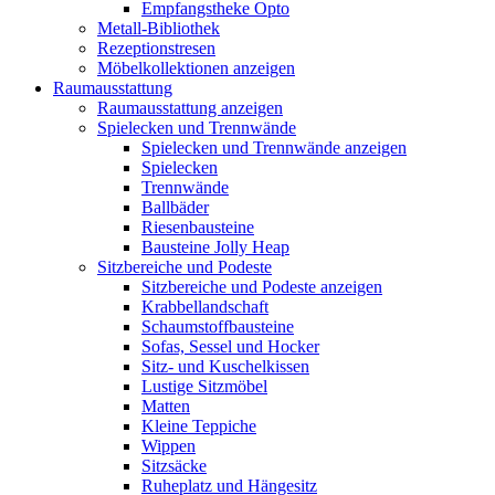
Empfangstheke Opto
Metall-Bibliothek
Rezeptionstresen
Möbelkollektionen anzeigen
Raumausstattung
Raumausstattung anzeigen
Spielecken und Trennwände
Spielecken und Trennwände anzeigen
Spielecken
Trennwände
Ballbäder
Riesenbausteine
Bausteine Jolly Heap
Sitzbereiche und Podeste
Sitzbereiche und Podeste anzeigen
Krabbellandschaft
Schaumstoffbausteine
Sofas, Sessel und Hocker
Sitz- und Kuschelkissen
Lustige Sitzmöbel
Matten
Kleine Teppiche
Wippen
Sitzsäcke
Ruheplatz und Hängesitz