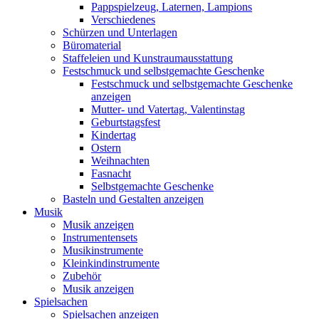
Pappspielzeug, Laternen, Lampions
Verschiedenes
Schürzen und Unterlagen
Büromaterial
Staffeleien und Kunstraumausstattung
Festschmuck und selbstgemachte Geschenke
Festschmuck und selbstgemachte Geschenke
anzeigen
Mutter- und Vatertag, Valentinstag
Geburtstagsfest
Kindertag
Ostern
Weihnachten
Fasnacht
Selbstgemachte Geschenke
Basteln und Gestalten anzeigen
Musik
Musik anzeigen
Instrumentensets
Musikinstrumente
Kleinkindinstrumente
Zubehör
Musik anzeigen
Spielsachen
Spielsachen anzeigen