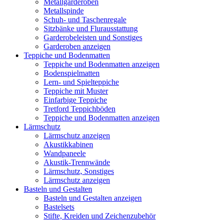
Metallgarderoben
Metallspinde
Schuh- und Taschenregale
Sitzbänke und Flurausstattung
Garderobeleisten und Sonstiges
Garderoben anzeigen
Teppiche und Bodenmatten
Teppiche und Bodenmatten anzeigen
Bodenspielmatten
Lern- und Spielteppiche
Teppiche mit Muster
Einfarbige Teppiche
Tretford Teppichböden
Teppiche und Bodenmatten anzeigen
Lärmschutz
Lärmschutz anzeigen
Akustikkabinen
Wandpaneele
Akustik-Trennwände
Lärmschutz, Sonstiges
Lärmschutz anzeigen
Basteln und Gestalten
Basteln und Gestalten anzeigen
Bastelsets
Stifte, Kreiden und Zeichenzubehör