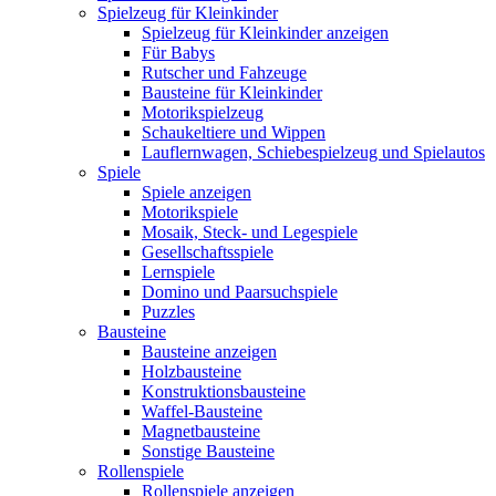
Spielzeug für Kleinkinder
Spielzeug für Kleinkinder anzeigen
Für Babys
Rutscher und Fahzeuge
Bausteine für Kleinkinder
Motorikspielzeug
Schaukeltiere und Wippen
Lauflernwagen, Schiebespielzeug und Spielautos
Spiele
Spiele anzeigen
Motorikspiele
Mosaik, Steck- und Legespiele
Gesellschaftsspiele
Lernspiele
Domino und Paarsuchspiele
Puzzles
Bausteine
Bausteine anzeigen
Holzbausteine
Konstruktionsbausteine
Waffel-Bausteine
Magnetbausteine
Sonstige Bausteine
Rollenspiele
Rollenspiele anzeigen