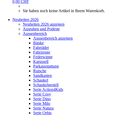
0,00 CHF
Sie haben noch keine Artikel in Ihrem Warenkorb.
Neuheiten 2026
Neuheiten 2026 anzeigen
Ausruhen und Podeste
Aussenbereich
Aussenbereich anzeigen
Bänke
Fahrräder
Fahrzeuge
Federwippe
Karussell
Parkausstattung
Rutsche
Sandkasten
Schaukel
Schaukelgestell
Serie Action4Kids
Serie Cosy
Serie Dino
Serie Milo
Serie Natura
Serie Orbis