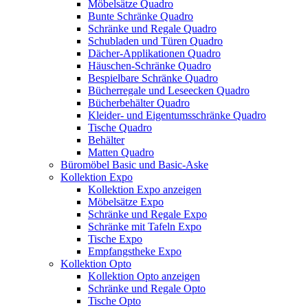
Möbelsätze Quadro
Bunte Schränke Quadro
Schränke und Regale Quadro
Schubladen und Türen Quadro
Dächer-Applikationen Quadro
Häuschen-Schränke Quadro
Bespielbare Schränke Quadro
Bücherregale und Leseecken Quadro
Bücherbehälter Quadro
Kleider- und Eigentumsschränke Quadro
Tische Quadro
Behälter
Matten Quadro
Büromöbel Basic und Basic-Aske
Kollektion Expo
Kollektion Expo anzeigen
Möbelsätze Expo
Schränke und Regale Expo
Schränke mit Tafeln Expo
Tische Expo
Empfangstheke Expo
Kollektion Opto
Kollektion Opto anzeigen
Schränke und Regale Opto
Tische Opto