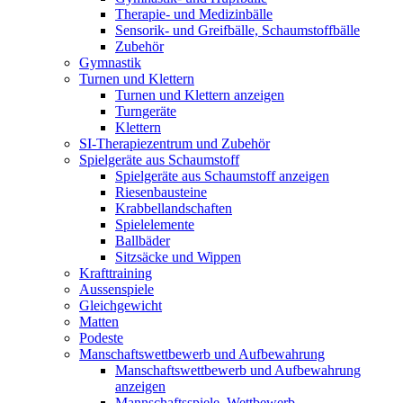
Therapie- und Medizinbälle
Sensorik- und Greifbälle, Schaumstoffbälle
Zubehör
Gymnastik
Turnen und Klettern
Turnen und Klettern anzeigen
Turngeräte
Klettern
SI-Therapiezentrum und Zubehör
Spielgeräte aus Schaumstoff
Spielgeräte aus Schaumstoff anzeigen
Riesenbausteine
Krabbellandschaften
Spielelemente
Ballbäder
Sitzsäcke und Wippen
Krafttraining
Aussenspiele
Gleichgewicht
Matten
Podeste
Manschaftswettbewerb und Aufbewahrung
Manschaftswettbewerb und Aufbewahrung
anzeigen
Mannschaftsspiele, Wettbewerb