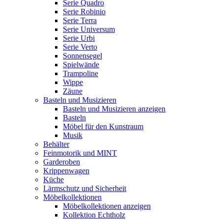
Serie Quadro
Serie Robinio
Serie Terra
Serie Universum
Serie Urbi
Serie Verto
Sonnensegel
Spielwände
Trampoline
Wippe
Zäune
Basteln und Musizieren
Basteln und Musizieren anzeigen
Basteln
Möbel für den Kunstraum
Musik
Behälter
Feinmotorik und MINT
Garderoben
Krippenwagen
Küche
Lärmschutz und Sicherheit
Möbelkollektionen
Möbelkollektionen anzeigen
Kollektion Echtholz