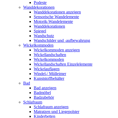
Podeste
Wanddekorationen
Wanddekorationen anzeigen
Sensorische Wandelemente
Motorik-Wandelemente
Wanddekorationen
Spiegel
Wandschutz
Wandschilder und -aufbewahrung
Wickelkommoden
Wickelkommoden anzeigen
Wickellandschaften
Wickelkommoden
Wickellandschaften Einzelelemente
Wickelauflagen
Windel-/ Mülleimer
Kunststoffbehälter
Bad
Bad anzeigen
Badmöbel
Badzubehör
Schlafraum
Schlafraum anzeigen
Matratzen und Liegepolster
Kinderbetten