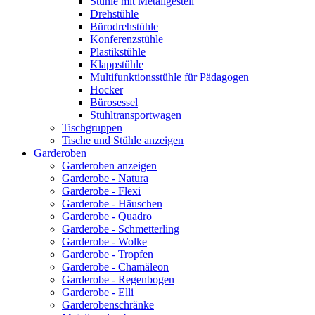
Stühle mit Metallgestell
Drehstühle
Bürodrehstühle
Konferenzstühle
Plastikstühle
Klappstühle
Multifunktionsstühle für Pädagogen
Hocker
Bürosessel
Stuhltransportwagen
Tischgruppen
Tische und Stühle anzeigen
Garderoben
Garderoben anzeigen
Garderobe - Natura
Garderobe - Flexi
Garderobe - Häuschen
Garderobe - Quadro
Garderobe - Schmetterling
Garderobe - Wolke
Garderobe - Tropfen
Garderobe - Chamäleon
Garderobe - Regenbogen
Garderobe - Elli
Garderobenschränke