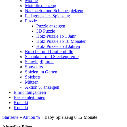
Mobile
Motorikspielzeug
Nachzieh - und Schiebespielzeug
Pädagogisches Spielzeug
Puzzle
Puzzle anzeigen
3D Puzzle
Holz-Puzzle ab 1 Jahr
Holz-Puzzle ab 18 Monaten
Holz-Puzzle ab 3 Jahren
Rutscher und Lauflernhilfe
Schaukel - und Steckenpferde
Schwingfiguren
Souvenirs
Spielen im Garten
Spielsets
Mützen
Aktion % anzeigen
Einrichtungsideen
Bastelanleitungen
Kontakt
Kontakt
Startseite
»
Aktion %
»
Baby-Spielzeug 0-12 Monate
Aktueller Filter