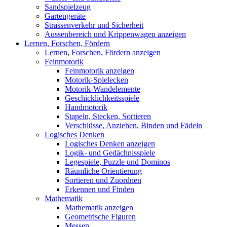
Sandspielzeug
Gartengeräte
Strassenverkehr und Sicherheit
Aussenbereich und Krippenwagen anzeigen
Lernen, Forschen, Fördern
Lernen, Forschen, Fördern anzeigen
Feinmotorik
Feinmotorik anzeigen
Motorik-Spielecken
Motorik-Wandelemente
Geschicklichkeitsspiele
Handmotorik
Stapeln, Stecken, Sortieren
Verschlüsse, Anziehen, Binden und Fädeln
Logisches Denken
Logisches Denken anzeigen
Logik- und Gedächnisspiele
Legespiele, Puzzle und Dominos
Räumliche Orientierung
Sortieren und Zuordnen
Erkennen und Finden
Mathematik
Mathematik anzeigen
Geometrische Figuren
Messen