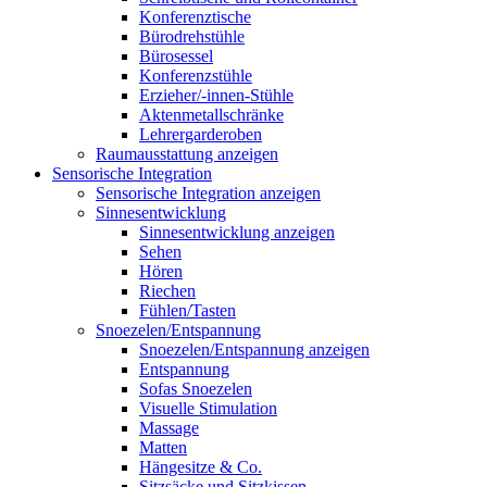
Konferenztische
Bürodrehstühle
Bürosessel
Konferenzstühle
Erzieher/-innen-Stühle
Aktenmetallschränke
Lehrergarderoben
Raumausstattung anzeigen
Sensorische Integration
Sensorische Integration anzeigen
Sinnesentwicklung
Sinnesentwicklung anzeigen
Sehen
Hören
Riechen
Fühlen/Tasten
Snoezelen/Entspannung
Snoezelen/Entspannung anzeigen
Entspannung
Sofas Snoezelen
Visuelle Stimulation
Massage
Matten
Hängesitze & Co.
Sitzsäcke und Sitzkissen