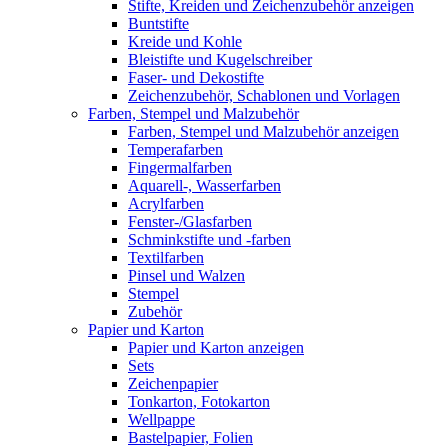
Stifte, Kreiden und Zeichenzubehör anzeigen
Buntstifte
Kreide und Kohle
Bleistifte und Kugelschreiber
Faser- und Dekostifte
Zeichenzubehör, Schablonen und Vorlagen
Farben, Stempel und Malzubehör
Farben, Stempel und Malzubehör anzeigen
Temperafarben
Fingermalfarben
Aquarell-, Wasserfarben
Acrylfarben
Fenster-/Glasfarben
Schminkstifte und -farben
Textilfarben
Pinsel und Walzen
Stempel
Zubehör
Papier und Karton
Papier und Karton anzeigen
Sets
Zeichenpapier
Tonkarton, Fotokarton
Wellpappe
Bastelpapier, Folien