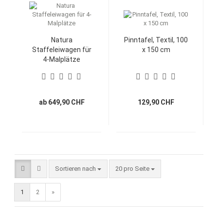
Natura
Pinntafel, Textil, 100
Staffeleiwagen für
x 150 cm
4-Malplätze
ab 649,90 CHF
129,90 CHF
Sortieren nach
pro Seite
Sortieren nach
20 pro Seite
1
2
»