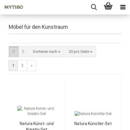
Möbel für den Kunstraum
Sortieren nach
pro Seite
Sortieren nach
20 pro Seite
1
2
»
Natura Kunst- und
Natura Künstler-Set
Kreativ-Set