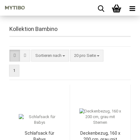
Kollektion Bambino
Sortieren nach
pro Seite
Sortieren nach
20 pro Seite
1
Schlafsack für
Deckenbezug, 160 x
Babys
200 cm, grau mit