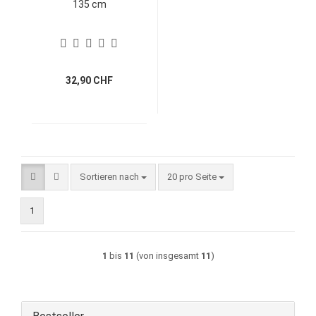
135 cm
32,90 CHF
Sortieren nach
pro Seite
Sortieren nach
20 pro Seite
1
1
bis
11
(von insgesamt
11
)