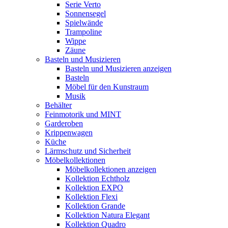
Serie Verto
Sonnensegel
Spielwände
Trampoline
Wippe
Zäune
Basteln und Musizieren
Basteln und Musizieren anzeigen
Basteln
Möbel für den Kunstraum
Musik
Behälter
Feinmotorik und MINT
Garderoben
Krippenwagen
Küche
Lärmschutz und Sicherheit
Möbelkollektionen
Möbelkollektionen anzeigen
Kollektion Echtholz
Kollektion EXPO
Kollektion Flexi
Kollektion Grande
Kollektion Natura Elegant
Kollektion Quadro