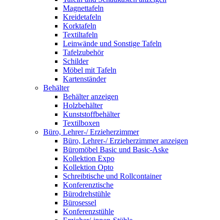
Magnettafeln
Kreidetafeln
Korktafeln
Textiltafeln
Leinwände und Sonstige Tafeln
Tafelzubehör
Schilder
Möbel mit Tafeln
Kartenständer
Behälter
Behälter anzeigen
Holzbehälter
Kunststoffbehälter
Textilboxen
Büro, Lehrer-/ Erzieherzimmer
Büro, Lehrer-/ Erzieherzimmer anzeigen
Büromöbel Basic und Basic-Aske
Kollektion Expo
Kollektion Opto
Schreibtische und Rollcontainer
Konferenztische
Bürodrehstühle
Bürosessel
Konferenzstühle