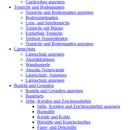
Garderoben anzeigen
Teppiche und Bodenmatten
Teppiche und Bodenmatten anzeigen
Bodenspielmatten
Lern- und Spielteppiche
Teppiche mit Muster
Einfarbige Teppiche
Tretford Teppichböden
Teppiche und Bodenmatten anzeigen
Lärmschutz
Lärmschutz anzeigen
Akustikkabinen
Wandpaneele
Akustik-Trennwände
Lärmschutz, Sonstiges
Lärmschutz anzeigen
Basteln und Gestalten
Basteln und Gestalten anzeigen
Bastelsets
Stifte, Kreiden und Zeichenzubehör
Stifte, Kreiden und Zeichenzubehör anzeigen
Buntstifte
Kreide und Kohle
Bleistifte und Kugelschreiber
Faser- und Dekostifte