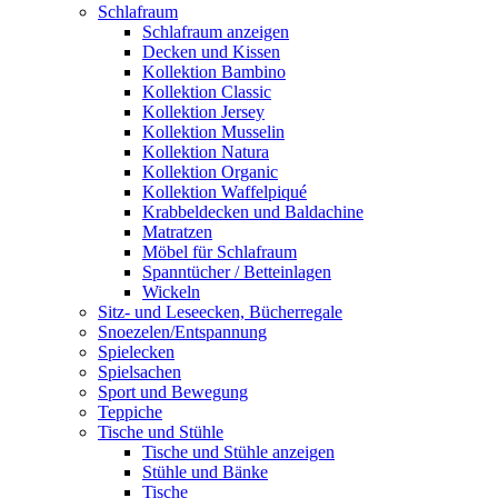
Schlafraum
Schlafraum anzeigen
Decken und Kissen
Kollektion Bambino
Kollektion Classic
Kollektion Jersey
Kollektion Musselin
Kollektion Natura
Kollektion Organic
Kollektion Waffelpiqué
Krabbeldecken und Baldachine
Matratzen
Möbel für Schlafraum
Spanntücher / Betteinlagen
Wickeln
Sitz- und Leseecken, Bücherregale
Snoezelen/Entspannung
Spielecken
Spielsachen
Sport und Bewegung
Teppiche
Tische und Stühle
Tische und Stühle anzeigen
Stühle und Bänke
Tische