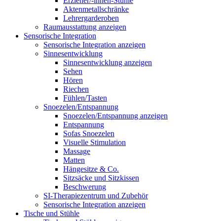
Erzieher/-innen-Stühle
Aktenmetallschränke
Lehrergarderoben
Raumausstattung anzeigen
Sensorische Integration
Sensorische Integration anzeigen
Sinnesentwicklung
Sinnesentwicklung anzeigen
Sehen
Hören
Riechen
Fühlen/Tasten
Snoezelen/Entspannung
Snoezelen/Entspannung anzeigen
Entspannung
Sofas Snoezelen
Visuelle Stimulation
Massage
Matten
Hängesitze & Co.
Sitzsäcke und Sitzkissen
Beschwerung
SI-Therapiezentrum und Zubehör
Sensorische Integration anzeigen
Tische und Stühle