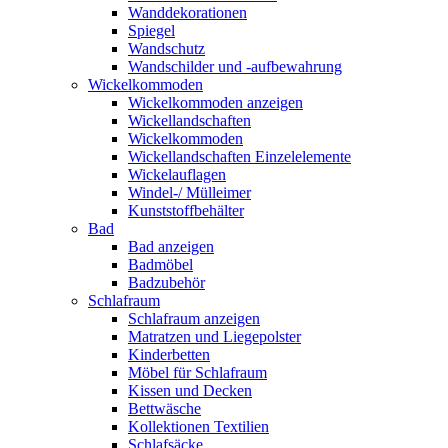
Wanddekorationen
Spiegel
Wandschutz
Wandschilder und -aufbewahrung
Wickelkommoden
Wickelkommoden anzeigen
Wickellandschaften
Wickelkommoden
Wickellandschaften Einzelelemente
Wickelauflagen
Windel-/ Mülleimer
Kunststoffbehälter
Bad
Bad anzeigen
Badmöbel
Badzubehör
Schlafraum
Schlafraum anzeigen
Matratzen und Liegepolster
Kinderbetten
Möbel für Schlafraum
Kissen und Decken
Bettwäsche
Kollektionen Textilien
Schlafsäcke