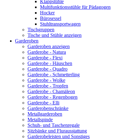
Klappstühle
Multifunktionsstühle für Pädagogen
Hocker
Bürosessel
Stuhltransportwagen
Tischgruppen
Tische und Stühle anzeigen
Garderoben
Garderoben anzeigen
Garderobe - Natura
Garderobe - Flexi
Garderobe - Häuschen
Garderobe - Quadro
Garderobe - Schmetterling
Garderobe - Wolke
Garderobe - Tropfen
Garderobe - Chamäleon
Garderobe - Regenbogen
Garderobe - Elli
Garderobenschränke
Metallgarderoben
Metallspinde
Schuh- und Taschenregale
Sitzbänke und Flurausstattung
Garderobeleisten und Sonstiges