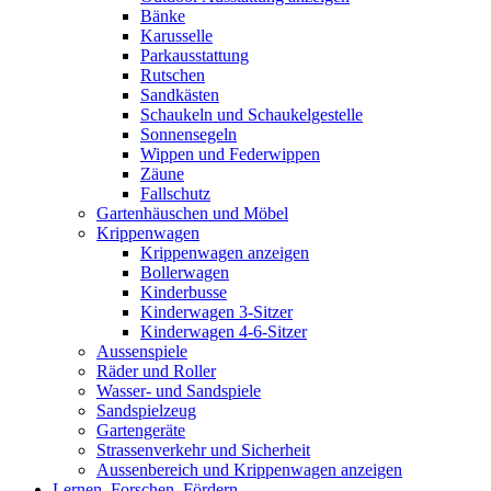
Bänke
Karusselle
Parkausstattung
Rutschen
Sandkästen
Schaukeln und Schaukelgestelle
Sonnensegeln
Wippen und Federwippen
Zäune
Fallschutz
Gartenhäuschen und Möbel
Krippenwagen
Krippenwagen anzeigen
Bollerwagen
Kinderbusse
Kinderwagen 3-Sitzer
Kinderwagen 4-6-Sitzer
Aussenspiele
Räder und Roller
Wasser- und Sandspiele
Sandspielzeug
Gartengeräte
Strassenverkehr und Sicherheit
Aussenbereich und Krippenwagen anzeigen
Lernen, Forschen, Fördern