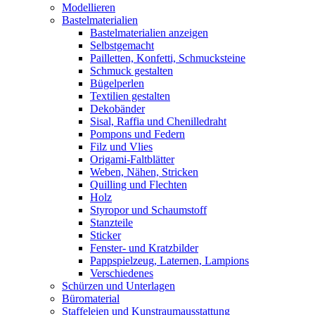
Modellieren
Bastelmaterialien
Bastelmaterialien anzeigen
Selbstgemacht
Pailletten, Konfetti, Schmucksteine
Schmuck gestalten
Bügelperlen
Textilien gestalten
Dekobänder
Sisal, Raffia und Chenilledraht
Pompons und Federn
Filz und Vlies
Origami-Faltblätter
Weben, Nähen, Stricken
Quilling und Flechten
Holz
Styropor und Schaumstoff
Stanzteile
Sticker
Fenster- und Kratzbilder
Pappspielzeug, Laternen, Lampions
Verschiedenes
Schürzen und Unterlagen
Büromaterial
Staffeleien und Kunstraumausstattung