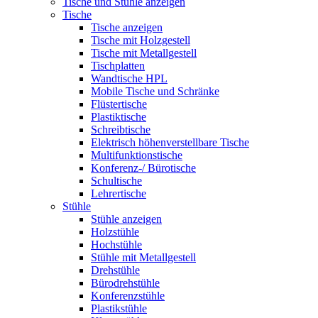
Tische und Stühle anzeigen
Tische
Tische anzeigen
Tische mit Holzgestell
Tische mit Metallgestell
Tischplatten
Wandtische HPL
Mobile Tische und Schränke
Flüstertische
Plastiktische
Schreibtische
Elektrisch höhenverstellbare Tische
Multifunktionstische
Konferenz-/ Bürotische
Schultische
Lehrertische
Stühle
Stühle anzeigen
Holzstühle
Hochstühle
Stühle mit Metallgestell
Drehstühle
Bürodrehstühle
Konferenzstühle
Plastikstühle