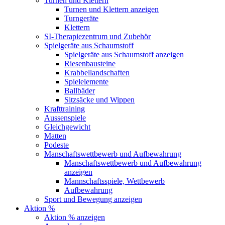
Turnen und Klettern
Turnen und Klettern anzeigen
Turngeräte
Klettern
SI-Therapiezentrum und Zubehör
Spielgeräte aus Schaumstoff
Spielgeräte aus Schaumstoff anzeigen
Riesenbausteine
Krabbellandschaften
Spielelemente
Ballbäder
Sitzsäcke und Wippen
Krafttraining
Aussenspiele
Gleichgewicht
Matten
Podeste
Manschaftswettbewerb und Aufbewahrung
Manschaftswettbewerb und Aufbewahrung
anzeigen
Mannschaftsspiele, Wettbewerb
Aufbewahrung
Sport und Bewegung anzeigen
Aktion %
Aktion % anzeigen