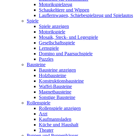
Motorikspielzeug
Schaukeltiere und Wippen
Lauflernwagen, Schiebespielzeug und Spielautos
Spiele
Spiele anzeigen
Motorikspiele
Mosaik, Steck- und Legespiele
Gesellschaftsspiele
Lernspiele
Domino und Paarsuchspiele
Puzzles
Bausteine
Bausteine anzeigen
Holzbausteine
Konstruktionsbausteine
Waffel-Bausteine
Magnetbausteine
Sonstige Bausteine
Rollenspiele
Rollenspiele anzeigen
Arzt
Kaufmannsladen
Küche und Haushalt
Theater
Puppen und Puppenhäuser