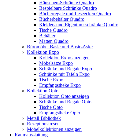
Häuschen-Schränke Quadro
Bespielbare Schränke Quadro
Bücherregale und Leseecken Quadro
Bücherbehälter Quadro
Kleider- und Eigentumsschränke Quadro
Tische Quadro
Behälter
Matten Quadro
Büromöbel Basic und Basic-Aske
Kollektion Expo
Kollektion Expo anzeigen
Möbelsätze Expo
Schränke und Regale Expo
Schränke mit Tafeln Expo
Tische Expo
Empfangstheke Expo
Kollektion Opto
Kollektion Opto anzeigen
Schränke und Regale Opto
Tische Opto
Empfangstheke Opto
Metall-Bibliothek
Rezeptionstresen
Möbelkollektionen anzeigen
Raumausstattung