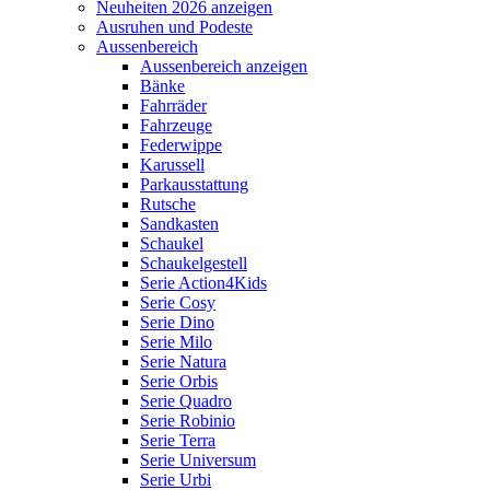
Neuheiten 2026 anzeigen
Ausruhen und Podeste
Aussenbereich
Aussenbereich anzeigen
Bänke
Fahrräder
Fahrzeuge
Federwippe
Karussell
Parkausstattung
Rutsche
Sandkasten
Schaukel
Schaukelgestell
Serie Action4Kids
Serie Cosy
Serie Dino
Serie Milo
Serie Natura
Serie Orbis
Serie Quadro
Serie Robinio
Serie Terra
Serie Universum
Serie Urbi