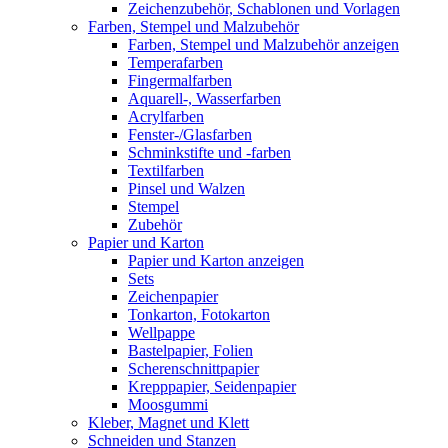
Zeichenzubehör, Schablonen und Vorlagen
Farben, Stempel und Malzubehör
Farben, Stempel und Malzubehör anzeigen
Temperafarben
Fingermalfarben
Aquarell-, Wasserfarben
Acrylfarben
Fenster-/Glasfarben
Schminkstifte und -farben
Textilfarben
Pinsel und Walzen
Stempel
Zubehör
Papier und Karton
Papier und Karton anzeigen
Sets
Zeichenpapier
Tonkarton, Fotokarton
Wellpappe
Bastelpapier, Folien
Scherenschnittpapier
Krepppapier, Seidenpapier
Moosgummi
Kleber, Magnet und Klett
Schneiden und Stanzen