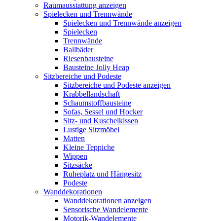
Raumausstattung anzeigen
Spielecken und Trennwände
Spielecken und Trennwände anzeigen
Spielecken
Trennwände
Ballbäder
Riesenbausteine
Bausteine Jolly Heap
Sitzbereiche und Podeste
Sitzbereiche und Podeste anzeigen
Krabbellandschaft
Schaumstoffbausteine
Sofas, Sessel und Hocker
Sitz- und Kuschelkissen
Lustige Sitzmöbel
Matten
Kleine Teppiche
Wippen
Sitzsäcke
Ruheplatz und Hängesitz
Podeste
Wanddekorationen
Wanddekorationen anzeigen
Sensorische Wandelemente
Motorik-Wandelemente