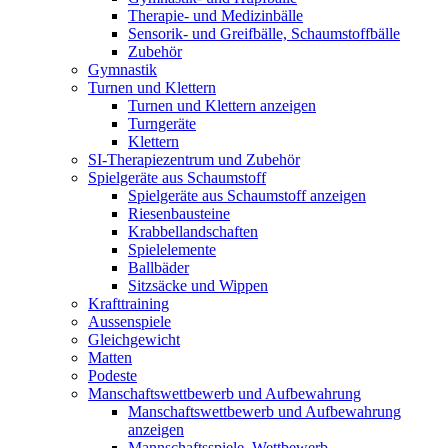
Therapie- und Medizinbälle
Sensorik- und Greifbälle, Schaumstoffbälle
Zubehör
Gymnastik
Turnen und Klettern
Turnen und Klettern anzeigen
Turngeräte
Klettern
SI-Therapiezentrum und Zubehör
Spielgeräte aus Schaumstoff
Spielgeräte aus Schaumstoff anzeigen
Riesenbausteine
Krabbellandschaften
Spielelemente
Ballbäder
Sitzsäcke und Wippen
Krafttraining
Aussenspiele
Gleichgewicht
Matten
Podeste
Manschaftswettbewerb und Aufbewahrung
Manschaftswettbewerb und Aufbewahrung
anzeigen
Mannschaftsspiele, Wettbewerb