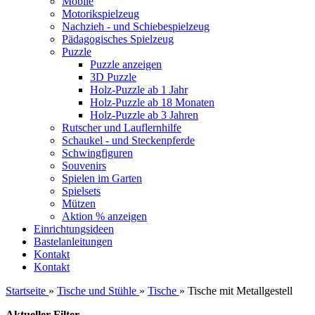
Mobile
Motorikspielzeug
Nachzieh - und Schiebespielzeug
Pädagogisches Spielzeug
Puzzle
Puzzle anzeigen
3D Puzzle
Holz-Puzzle ab 1 Jahr
Holz-Puzzle ab 18 Monaten
Holz-Puzzle ab 3 Jahren
Rutscher und Lauflernhilfe
Schaukel - und Steckenpferde
Schwingfiguren
Souvenirs
Spielen im Garten
Spielsets
Mützen
Aktion % anzeigen
Einrichtungsideen
Bastelanleitungen
Kontakt
Kontakt
Startseite
»
Tische und Stühle
»
Tische
»
Tische mit Metallgestell
Aktueller Filter