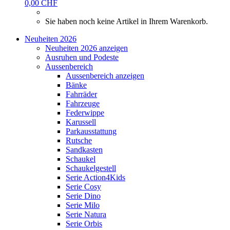
0,00 CHF
Sie haben noch keine Artikel in Ihrem Warenkorb.
Neuheiten 2026
Neuheiten 2026 anzeigen
Ausruhen und Podeste
Aussenbereich
Aussenbereich anzeigen
Bänke
Fahrräder
Fahrzeuge
Federwippe
Karussell
Parkausstattung
Rutsche
Sandkasten
Schaukel
Schaukelgestell
Serie Action4Kids
Serie Cosy
Serie Dino
Serie Milo
Serie Natura
Serie Orbis