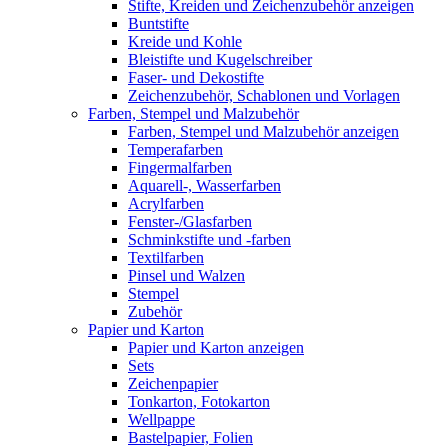
Stifte, Kreiden und Zeichenzubehör anzeigen
Buntstifte
Kreide und Kohle
Bleistifte und Kugelschreiber
Faser- und Dekostifte
Zeichenzubehör, Schablonen und Vorlagen
Farben, Stempel und Malzubehör
Farben, Stempel und Malzubehör anzeigen
Temperafarben
Fingermalfarben
Aquarell-, Wasserfarben
Acrylfarben
Fenster-/Glasfarben
Schminkstifte und -farben
Textilfarben
Pinsel und Walzen
Stempel
Zubehör
Papier und Karton
Papier und Karton anzeigen
Sets
Zeichenpapier
Tonkarton, Fotokarton
Wellpappe
Bastelpapier, Folien