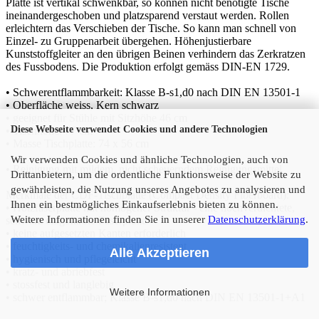
Platte ist vertikal schwenkbar, so können nicht benötigte Tische
ineinandergeschoben und platzsparend verstaut werden. Rollen
erleichtern das Verschieben der Tische. So kann man schnell von
Einzel- zu Gruppenarbeit übergehen. Höhenjustierbare
Kunststoffgleiter an den übrigen Beinen verhindern das Zerkratzen
des Fussbodens. Die Produktion erfolgt gemäss DIN-EN 1729.
• Schwerentflammbarkeit: Klasse B-s1,d0 nach DIN EN 13501-1
• Oberfläche weiss, Kern schwarz
• geeignet für Stühle mit Sitzhöhe 46 cm
Diese Webseite verwendet Cookies und andere Technologien
• Tischhöhe: 77 cm
• Masse Tischplatte: 74 x 56 cm
Wir verwenden Cookies und ähnliche Technologien, auch von
• Reinigung mit mildem, nicht scheuerndem Reinigungsmittel
Drittanbietern, um die ordentliche Funktionsweise der Website zu
gewährleisten, die Nutzung unseres Angebotes zu analysieren und
Merkmale der CDF-Tischplatte (Compact Density Fiberboard):
Ihnen ein bestmögliches Einkaufserlebnis bieten zu können.
• Holzfaserplatte mit homogener Struktur - eine hochverdichtete,
Weitere Informationen finden Sie in unserer
Datenschutzerklärung
.
schwarz eingefärbte Faserplatte
• keine aufgesetzten Kanten erforderlich
• feuchtigkeits- und chemikalienresistent
Alle Akzeptieren
• hygienisch und pflegeleicht
• kratz- und abriebfest
• stossfest und langlebig
Weitere Informationen
• schwer entflammbar; Klasse B-s1,d0 nach DIN EN 13501-1+A1