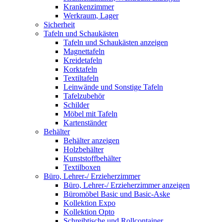
Krankenzimmer
Werkraum, Lager
Sicherheit
Tafeln und Schaukästen
Tafeln und Schaukästen anzeigen
Magnettafeln
Kreidetafeln
Korktafeln
Textiltafeln
Leinwände und Sonstige Tafeln
Tafelzubehör
Schilder
Möbel mit Tafeln
Kartenständer
Behälter
Behälter anzeigen
Holzbehälter
Kunststoffbehälter
Textilboxen
Büro, Lehrer-/ Erzieherzimmer
Büro, Lehrer-/ Erzieherzimmer anzeigen
Büromöbel Basic und Basic-Aske
Kollektion Expo
Kollektion Opto
Schreibtische und Rollcontainer