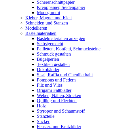
Scherenschnittpapier
Krepppapier, Seidenpapier
Moosgummi
Kleber, Magnet und Klett
Schneiden und Stanzen
Modellieren
Bastelmaterialien
Bastelmaterialien anzeigen
Selbstgemacht
Pailletten, Konfetti, Schmucksteine
Schmuck gestalten
Bügelperlen
Textilien gestalten
Dekobänder
Sisal, Raffia und Chenilledraht
Pompons und Federn
Filz und Vlies
Origami-Faltblätter
Weben, Nähen, Stricken
Quilling und Flechten
Holz
Styropor und Schaumstoff
Stanzteile
Sticker
Fenster- und Kratzbilder