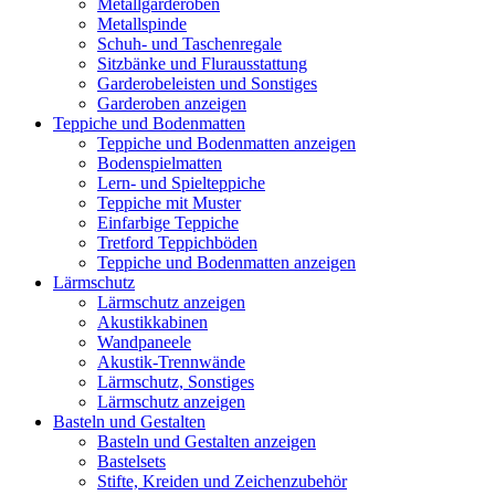
Metallgarderoben
Metallspinde
Schuh- und Taschenregale
Sitzbänke und Flurausstattung
Garderobeleisten und Sonstiges
Garderoben anzeigen
Teppiche und Bodenmatten
Teppiche und Bodenmatten anzeigen
Bodenspielmatten
Lern- und Spielteppiche
Teppiche mit Muster
Einfarbige Teppiche
Tretford Teppichböden
Teppiche und Bodenmatten anzeigen
Lärmschutz
Lärmschutz anzeigen
Akustikkabinen
Wandpaneele
Akustik-Trennwände
Lärmschutz, Sonstiges
Lärmschutz anzeigen
Basteln und Gestalten
Basteln und Gestalten anzeigen
Bastelsets
Stifte, Kreiden und Zeichenzubehör