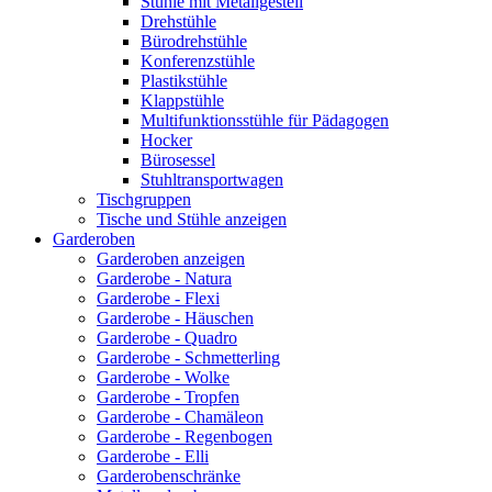
Stühle mit Metallgestell
Drehstühle
Bürodrehstühle
Konferenzstühle
Plastikstühle
Klappstühle
Multifunktionsstühle für Pädagogen
Hocker
Bürosessel
Stuhltransportwagen
Tischgruppen
Tische und Stühle anzeigen
Garderoben
Garderoben anzeigen
Garderobe - Natura
Garderobe - Flexi
Garderobe - Häuschen
Garderobe - Quadro
Garderobe - Schmetterling
Garderobe - Wolke
Garderobe - Tropfen
Garderobe - Chamäleon
Garderobe - Regenbogen
Garderobe - Elli
Garderobenschränke