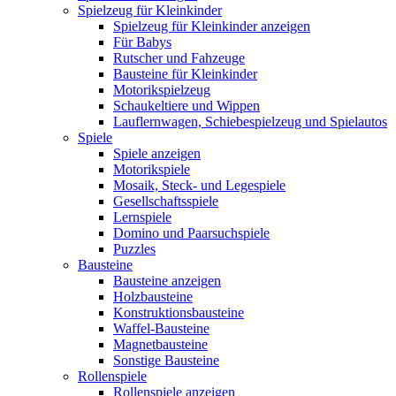
Spielzeug für Kleinkinder
Spielzeug für Kleinkinder anzeigen
Für Babys
Rutscher und Fahzeuge
Bausteine für Kleinkinder
Motorikspielzeug
Schaukeltiere und Wippen
Lauflernwagen, Schiebespielzeug und Spielautos
Spiele
Spiele anzeigen
Motorikspiele
Mosaik, Steck- und Legespiele
Gesellschaftsspiele
Lernspiele
Domino und Paarsuchspiele
Puzzles
Bausteine
Bausteine anzeigen
Holzbausteine
Konstruktionsbausteine
Waffel-Bausteine
Magnetbausteine
Sonstige Bausteine
Rollenspiele
Rollenspiele anzeigen