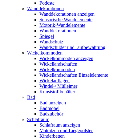
Podeste
Wanddekorationen
Wanddekorationen anzeigen
Sensorische Wandelemente
Motorik-Wandelemente
Wanddekorationen
Spiegel
Wandschutz
Wandschilder und -aufbewahrung
Wickelkommoden
Wickelkommoden anzeigen
Wickellandschaften
Wickelkommoden
Wickellandschaften Einzelelemente
Wickelauflagen
Windel-/ Mülleimer
Kunststoffbehälter
Bad
Bad anzeigen
Badmöbel
Badzubehör
Schlafraum
Schlafraum anzeigen
Matratzen und Liegepolster
Kinderbetten