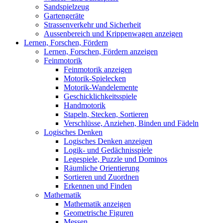
Sandspielzeug
Gartengeräte
Strassenverkehr und Sicherheit
Aussenbereich und Krippenwagen anzeigen
Lernen, Forschen, Fördern
Lernen, Forschen, Fördern anzeigen
Feinmotorik
Feinmotorik anzeigen
Motorik-Spielecken
Motorik-Wandelemente
Geschicklichkeitsspiele
Handmotorik
Stapeln, Stecken, Sortieren
Verschlüsse, Anziehen, Binden und Fädeln
Logisches Denken
Logisches Denken anzeigen
Logik- und Gedächnisspiele
Legespiele, Puzzle und Dominos
Räumliche Orientierung
Sortieren und Zuordnen
Erkennen und Finden
Mathematik
Mathematik anzeigen
Geometrische Figuren
Messen