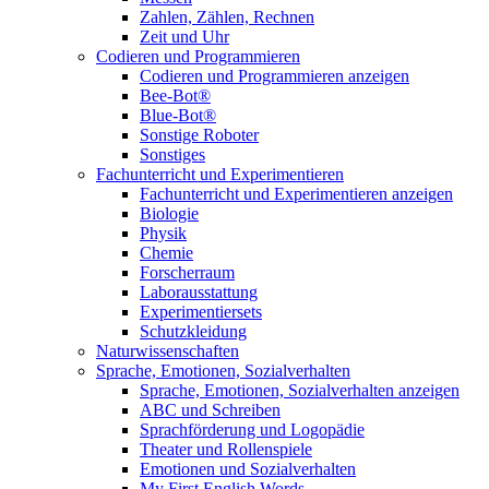
Zahlen, Zählen, Rechnen
Zeit und Uhr
Codieren und Programmieren
Codieren und Programmieren anzeigen
Bee-Bot®
Blue-Bot®
Sonstige Roboter
Sonstiges
Fachunterricht und Experimentieren
Fachunterricht und Experimentieren anzeigen
Biologie
Physik
Chemie
Forscherraum
Laborausstattung
Experimentiersets
Schutzkleidung
Naturwissenschaften
Sprache, Emotionen, Sozialverhalten
Sprache, Emotionen, Sozialverhalten anzeigen
ABC und Schreiben
Sprachförderung und Logopädie
Theater und Rollenspiele
Emotionen und Sozialverhalten
My First English Words