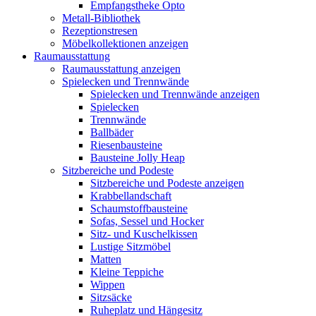
Empfangstheke Opto
Metall-Bibliothek
Rezeptionstresen
Möbelkollektionen anzeigen
Raumausstattung
Raumausstattung anzeigen
Spielecken und Trennwände
Spielecken und Trennwände anzeigen
Spielecken
Trennwände
Ballbäder
Riesenbausteine
Bausteine Jolly Heap
Sitzbereiche und Podeste
Sitzbereiche und Podeste anzeigen
Krabbellandschaft
Schaumstoffbausteine
Sofas, Sessel und Hocker
Sitz- und Kuschelkissen
Lustige Sitzmöbel
Matten
Kleine Teppiche
Wippen
Sitzsäcke
Ruheplatz und Hängesitz