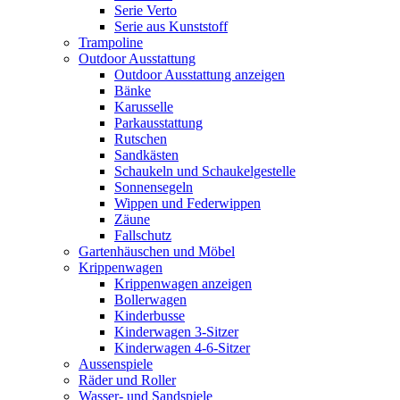
Serie Verto
Serie aus Kunststoff
Trampoline
Outdoor Ausstattung
Outdoor Ausstattung anzeigen
Bänke
Karusselle
Parkausstattung
Rutschen
Sandkästen
Schaukeln und Schaukelgestelle
Sonnensegeln
Wippen und Federwippen
Zäune
Fallschutz
Gartenhäuschen und Möbel
Krippenwagen
Krippenwagen anzeigen
Bollerwagen
Kinderbusse
Kinderwagen 3-Sitzer
Kinderwagen 4-6-Sitzer
Aussenspiele
Räder und Roller
Wasser- und Sandspiele