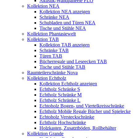
Akustik-Wandpaneele FLO
Kollektion NEA
Kollektion NEA anzeigen
Schränke NEA
Schubladen und Türen NEA
Tische und Stühle NEA
Kollektion Phantasiewelt
Kollektion TAB
Kollektion TAB anzeigen
Schränke TAB
Türen TAB
Bücherregale und Leseecken TAB
Tische und Stühle TAB
Raumteilerschränke Nova
Kollektion Echtholz
Kollektion Echtholz anzeigen
Echtholz Schränke S
Echtholz Schränke M
Echtholz Schränke L
Echtoholz Bogen- und Viertelkreisschränke
Echtholz Mobile Regale Bücher und Spielecke
Echtoholz Versteckschränke
Echtholz Hochschränke
Holzkasten, Zusatztböden, Rollbehälter
Kollektion Grande