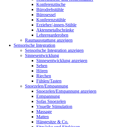
Konferenztische
Bürodrehstühle
Bürosessel
Konferenzstühle
Erzieher/-innen-Stühle
Aktenmetallschränke
Lehrergarderoben
Raumausstattung anzeigen
Sensorische Integration
Sensorische Integration anzeigen
Sinnesentwicklung
Sinnesentwicklung anzeigen
Sehen
Hören
Riechen
Fühlen/Tasten
Snoezelen/Entspannung
Snoezelen/Entspannung anzeigen
Entspannung
Sofas Snoezelen
Visuelle Stimulation
Massage
Matten
Hängesitze & Co.
Sitzsäcke und Sitzkissen