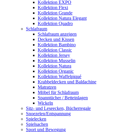
Kollektion EXPO
Kollektion Flexi
Kollektion Grande
Kollektion Natura Elegant
Kollektion Quadro
Schlafraum
Schlafraum anzeigen
Decken und Kissen
Kollektion Bambino
Kollektion Classic
Kollektion Jersey
Kollektion Musselin
Kollektion Natura
Kollektion Organic
Kollektion Waffelpiqué
Krabbeldecken und Baldachine
Matratzen
Möbel für Schlafraum
Spanntücher / Betteinlagen
Wickeln
Sitz- und Leseecken, Bücherregale
Snoezelen/Entspannung
Spielecken
Spielsachen
Sport und Bewegung