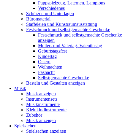
Pappspielzeug, Laternen, Lampions
Verschiedenes
Schürzen und Unterlagen
Büromaterial
Staffeleien und Kunstraumausstattung
Festschmuck und selbstgemachte Geschenke
Festschmuck und selbstgemachte Geschenke
anzeigen
Mutter- und Vatertag, Valentinstag
Geburtstagsfest
Kindertag
Ostern
Weihnachten
Fasnacht
Selbstgemachte Geschenke
Basteln und Gestalten anzeigen
Musik
Musik anzeigen
Instrumentensets
Musikinstrumente
Kleinkindinstrumente
Zubehör
Musik anzeigen
Spielsachen
Spielsachen anzeigen