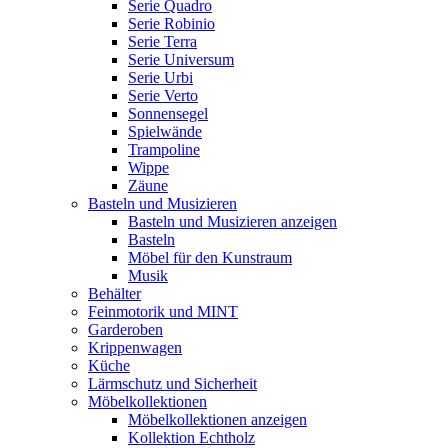
Serie Quadro
Serie Robinio
Serie Terra
Serie Universum
Serie Urbi
Serie Verto
Sonnensegel
Spielwände
Trampoline
Wippe
Zäune
Basteln und Musizieren
Basteln und Musizieren anzeigen
Basteln
Möbel für den Kunstraum
Musik
Behälter
Feinmotorik und MINT
Garderoben
Krippenwagen
Küche
Lärmschutz und Sicherheit
Möbelkollektionen
Möbelkollektionen anzeigen
Kollektion Echtholz