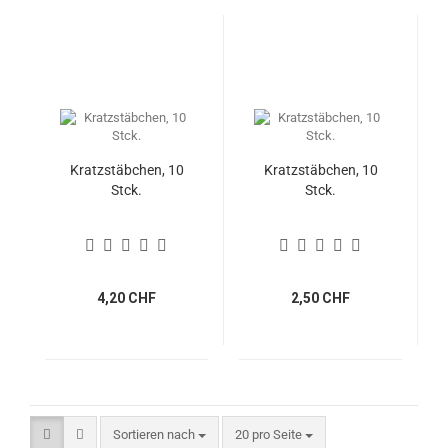
Kratzstäbchen, 10
Kratzstäbchen, 10
Stck.
Stck.
4,20 CHF
2,50 CHF
Sortieren nach
pro Seite
Sortieren nach
20 pro Seite