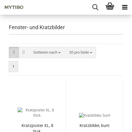
Fenster- und Kratzbilder
Sortieren nach
pro Seite
Sortieren nach
20 pro Seite
1
Kratzposter XL, 8
Kratzbilder, bunt
Stck.