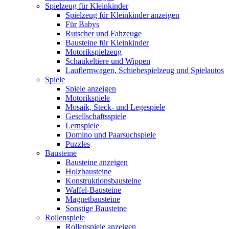
Spielzeug für Kleinkinder
Spielzeug für Kleinkinder anzeigen
Für Babys
Rutscher und Fahzeuge
Bausteine für Kleinkinder
Motorikspielzeug
Schaukeltiere und Wippen
Lauflernwagen, Schiebespielzeug und Spielautos
Spiele
Spiele anzeigen
Motorikspiele
Mosaik, Steck- und Legespiele
Gesellschaftsspiele
Lernspiele
Domino und Paarsuchspiele
Puzzles
Bausteine
Bausteine anzeigen
Holzbausteine
Konstruktionsbausteine
Waffel-Bausteine
Magnetbausteine
Sonstige Bausteine
Rollenspiele
Rollenspiele anzeigen