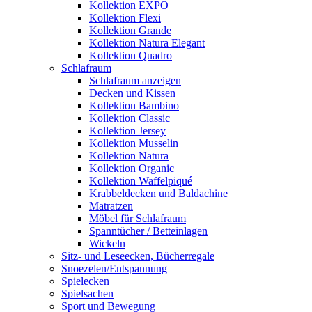
Kollektion EXPO
Kollektion Flexi
Kollektion Grande
Kollektion Natura Elegant
Kollektion Quadro
Schlafraum
Schlafraum anzeigen
Decken und Kissen
Kollektion Bambino
Kollektion Classic
Kollektion Jersey
Kollektion Musselin
Kollektion Natura
Kollektion Organic
Kollektion Waffelpiqué
Krabbeldecken und Baldachine
Matratzen
Möbel für Schlafraum
Spanntücher / Betteinlagen
Wickeln
Sitz- und Leseecken, Bücherregale
Snoezelen/Entspannung
Spielecken
Spielsachen
Sport und Bewegung