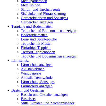
Metallgarderoben
Metallspinde
Schuh- und Taschenregale
Sitzbänke und Flurausstattung
Garderobeleisten und Sonstiges
Garderoben anzeigen
Teppiche und Bodenmatten
Teppiche und Bodenmatten anzeigen
Bodenspielmatten
Lern- und Spielteppiche
Teppiche mit Muster
Einfarbige Teppiche
Tretford Teppichböden
Teppiche und Bodenmatten anzeigen
Lärmschutz
Lärmschutz anzeigen
Akustikkabinen
Wandpaneele
Akustik-Trennwände
Lärmschutz, Sonstiges
Lärmschutz anzeigen
Basteln und Gestalten
Basteln und Gestalten anzeigen
Bastelsets
Stifte, Kreiden und Zeichenzubehör