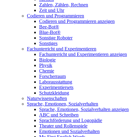
Zahlen, Zählen, Rechnen
Zeit und Uhr
Codieren und Programmieren
Codieren und Programmieren anzeigen
Bee-Bot®
Blue-Bot®
Sonstige Roboter
Sonstiges
Fachunterricht und Experimentieren
Fachunterricht und Experimentieren anzeigen
Biologie
Physik
Chemie
Forscherraum
Laborausstattung
Experimentiersets
Schutzkleidung
Naturwissenschaften
Sprache, Emotionen, Sozialverhalten
Sprache, Emotionen, Sozialverhalten anzeigen
ABC und Schreiben
Sprachförderung und Logopädie
Theater und Rollenspiele
Emotionen und Sozialverhalten
My First English Words