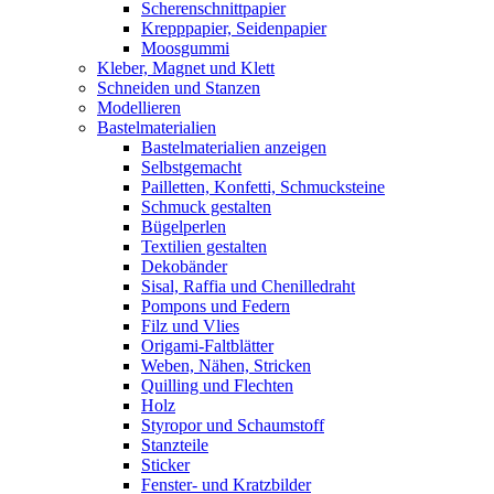
Scherenschnittpapier
Krepppapier, Seidenpapier
Moosgummi
Kleber, Magnet und Klett
Schneiden und Stanzen
Modellieren
Bastelmaterialien
Bastelmaterialien anzeigen
Selbstgemacht
Pailletten, Konfetti, Schmucksteine
Schmuck gestalten
Bügelperlen
Textilien gestalten
Dekobänder
Sisal, Raffia und Chenilledraht
Pompons und Federn
Filz und Vlies
Origami-Faltblätter
Weben, Nähen, Stricken
Quilling und Flechten
Holz
Styropor und Schaumstoff
Stanzteile
Sticker
Fenster- und Kratzbilder