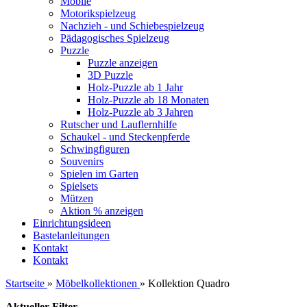
Mobile
Motorikspielzeug
Nachzieh - und Schiebespielzeug
Pädagogisches Spielzeug
Puzzle
Puzzle anzeigen
3D Puzzle
Holz-Puzzle ab 1 Jahr
Holz-Puzzle ab 18 Monaten
Holz-Puzzle ab 3 Jahren
Rutscher und Lauflernhilfe
Schaukel - und Steckenpferde
Schwingfiguren
Souvenirs
Spielen im Garten
Spielsets
Mützen
Aktion % anzeigen
Einrichtungsideen
Bastelanleitungen
Kontakt
Kontakt
Startseite
»
Möbelkollektionen
»
Kollektion Quadro
Aktueller Filter