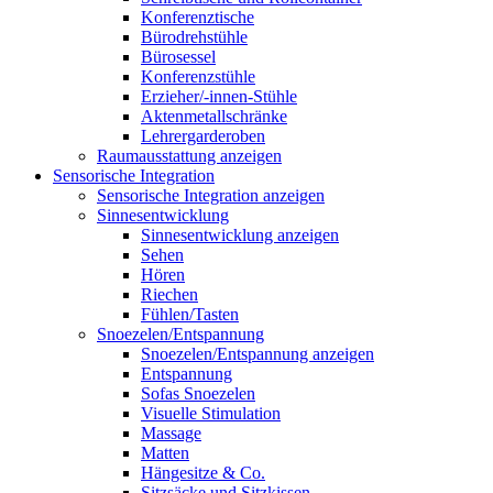
Konferenztische
Bürodrehstühle
Bürosessel
Konferenzstühle
Erzieher/-innen-Stühle
Aktenmetallschränke
Lehrergarderoben
Raumausstattung anzeigen
Sensorische Integration
Sensorische Integration anzeigen
Sinnesentwicklung
Sinnesentwicklung anzeigen
Sehen
Hören
Riechen
Fühlen/Tasten
Snoezelen/Entspannung
Snoezelen/Entspannung anzeigen
Entspannung
Sofas Snoezelen
Visuelle Stimulation
Massage
Matten
Hängesitze & Co.
Sitzsäcke und Sitzkissen