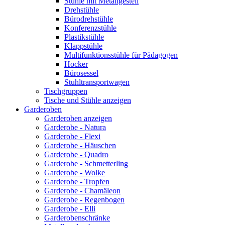
Stühle mit Metallgestell
Drehstühle
Bürodrehstühle
Konferenzstühle
Plastikstühle
Klappstühle
Multifunktionsstühle für Pädagogen
Hocker
Bürosessel
Stuhltransportwagen
Tischgruppen
Tische und Stühle anzeigen
Garderoben
Garderoben anzeigen
Garderobe - Natura
Garderobe - Flexi
Garderobe - Häuschen
Garderobe - Quadro
Garderobe - Schmetterling
Garderobe - Wolke
Garderobe - Tropfen
Garderobe - Chamäleon
Garderobe - Regenbogen
Garderobe - Elli
Garderobenschränke