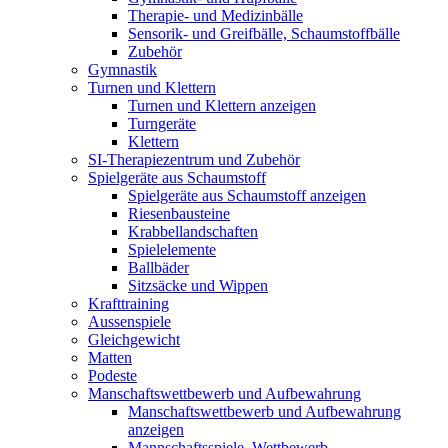
Therapie- und Medizinbälle
Sensorik- und Greifbälle, Schaumstoffbälle
Zubehör
Gymnastik
Turnen und Klettern
Turnen und Klettern anzeigen
Turngeräte
Klettern
SI-Therapiezentrum und Zubehör
Spielgeräte aus Schaumstoff
Spielgeräte aus Schaumstoff anzeigen
Riesenbausteine
Krabbellandschaften
Spielelemente
Ballbäder
Sitzsäcke und Wippen
Krafttraining
Aussenspiele
Gleichgewicht
Matten
Podeste
Manschaftswettbewerb und Aufbewahrung
Manschaftswettbewerb und Aufbewahrung
anzeigen
Mannschaftsspiele, Wettbewerb