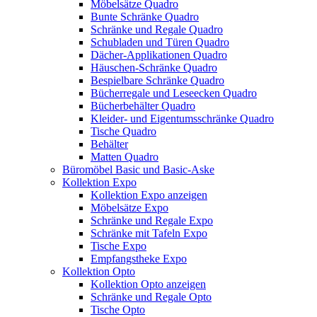
Möbelsätze Quadro
Bunte Schränke Quadro
Schränke und Regale Quadro
Schubladen und Türen Quadro
Dächer-Applikationen Quadro
Häuschen-Schränke Quadro
Bespielbare Schränke Quadro
Bücherregale und Leseecken Quadro
Bücherbehälter Quadro
Kleider- und Eigentumsschränke Quadro
Tische Quadro
Behälter
Matten Quadro
Büromöbel Basic und Basic-Aske
Kollektion Expo
Kollektion Expo anzeigen
Möbelsätze Expo
Schränke und Regale Expo
Schränke mit Tafeln Expo
Tische Expo
Empfangstheke Expo
Kollektion Opto
Kollektion Opto anzeigen
Schränke und Regale Opto
Tische Opto