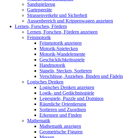
Sandspielzeug
Gartengeräte
Strassenverkehr und Sicherheit
Aussenbereich und Krippenwagen anzeigen
Lernen, Forschen, Fördern
Lernen, Forschen, Fördern anzeigen
Feinmotorik
Feinmotorik anzeigen
Motorik-Spielecken
Motorik-Wandelemente
Geschicklichkeitsspiele
Handmotorik
Stapeln, Stecken, Sortieren
Verschlüsse, Anziehen, Binden und Fädeln
Logisches Denken
Logisches Denken anzeigen
Logik- und Gedächnisspiele
Legespiele, Puzzle und Dominos
Räumliche Orientierung
Sortieren und Zuordnen
Erkennen und Finden
Mathematik
Mathematik anzeigen
Geometrische Figuren
Messen