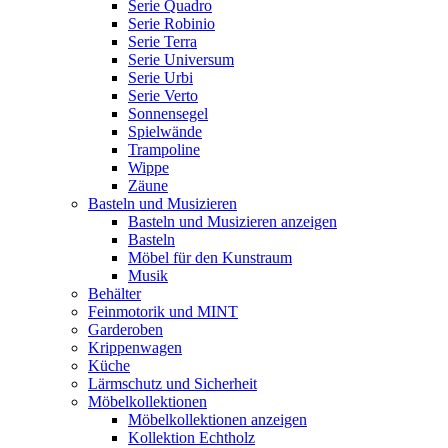
Serie Quadro
Serie Robinio
Serie Terra
Serie Universum
Serie Urbi
Serie Verto
Sonnensegel
Spielwände
Trampoline
Wippe
Zäune
Basteln und Musizieren
Basteln und Musizieren anzeigen
Basteln
Möbel für den Kunstraum
Musik
Behälter
Feinmotorik und MINT
Garderoben
Krippenwagen
Küche
Lärmschutz und Sicherheit
Möbelkollektionen
Möbelkollektionen anzeigen
Kollektion Echtholz