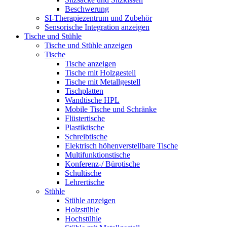
Beschwerung
SI-Therapiezentrum und Zubehör
Sensorische Integration anzeigen
Tische und Stühle
Tische und Stühle anzeigen
Tische
Tische anzeigen
Tische mit Holzgestell
Tische mit Metallgestell
Tischplatten
Wandtische HPL
Mobile Tische und Schränke
Flüstertische
Plastiktische
Schreibtische
Elektrisch höhenverstellbare Tische
Multifunktionstische
Konferenz-/ Bürotische
Schultische
Lehrertische
Stühle
Stühle anzeigen
Holzstühle
Hochstühle