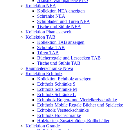
Akustik-Wandpaneele FLO
Kollektion NEA
Kollektion NEA anzeigen
Schränke NEA
Schubladen und Türen NEA
Tische und Stühle NEA
Kollektion Phantasiewelt
Kollektion TAB
Kollektion TAB anzeigen
Schränke TAB
Türen TAB
Bücherregale und Leseecken TAB
Tische und Stühle TAB
Raumteilerschränke Nova
Kollektion Echtholz
Kollektion Echtholz anzeigen
Echtholz Schränke S
Echtholz Schränke M
Echtholz Schränke L
Echtoholz Bogen- und Viertelkreisschränke
Echtholz Mobile Regale Bücher und Spielecke
Echtoholz Versteckschränke
Echtholz Hochschränke
Holzkasten, Zusatztböden, Rollbehälter
Kollektion Grande