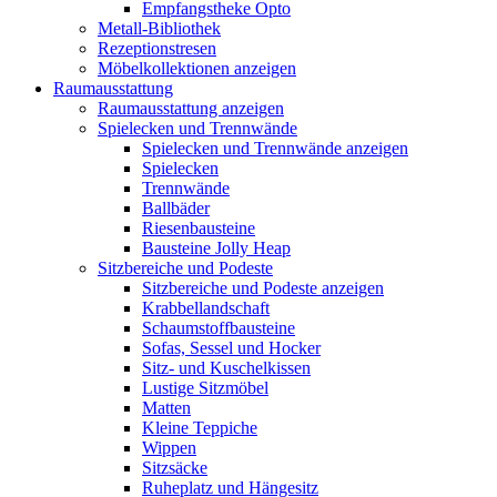
Empfangstheke Opto
Metall-Bibliothek
Rezeptionstresen
Möbelkollektionen anzeigen
Raumausstattung
Raumausstattung anzeigen
Spielecken und Trennwände
Spielecken und Trennwände anzeigen
Spielecken
Trennwände
Ballbäder
Riesenbausteine
Bausteine Jolly Heap
Sitzbereiche und Podeste
Sitzbereiche und Podeste anzeigen
Krabbellandschaft
Schaumstoffbausteine
Sofas, Sessel und Hocker
Sitz- und Kuschelkissen
Lustige Sitzmöbel
Matten
Kleine Teppiche
Wippen
Sitzsäcke
Ruheplatz und Hängesitz