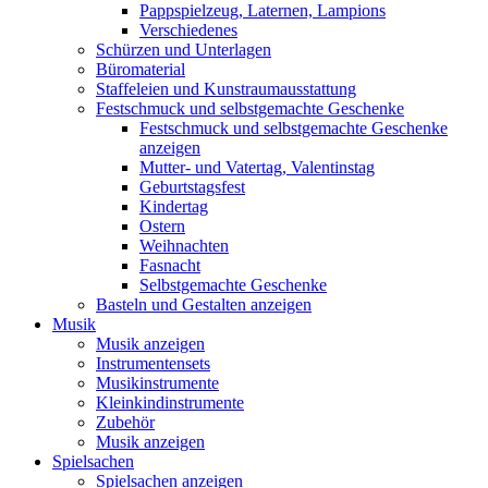
Pappspielzeug, Laternen, Lampions
Verschiedenes
Schürzen und Unterlagen
Büromaterial
Staffeleien und Kunstraumausstattung
Festschmuck und selbstgemachte Geschenke
Festschmuck und selbstgemachte Geschenke
anzeigen
Mutter- und Vatertag, Valentinstag
Geburtstagsfest
Kindertag
Ostern
Weihnachten
Fasnacht
Selbstgemachte Geschenke
Basteln und Gestalten anzeigen
Musik
Musik anzeigen
Instrumentensets
Musikinstrumente
Kleinkindinstrumente
Zubehör
Musik anzeigen
Spielsachen
Spielsachen anzeigen