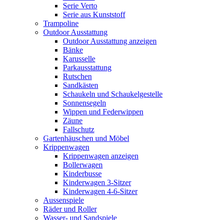
Serie Verto
Serie aus Kunststoff
Trampoline
Outdoor Ausstattung
Outdoor Ausstattung anzeigen
Bänke
Karusselle
Parkausstattung
Rutschen
Sandkästen
Schaukeln und Schaukelgestelle
Sonnensegeln
Wippen und Federwippen
Zäune
Fallschutz
Gartenhäuschen und Möbel
Krippenwagen
Krippenwagen anzeigen
Bollerwagen
Kinderbusse
Kinderwagen 3-Sitzer
Kinderwagen 4-6-Sitzer
Aussenspiele
Räder und Roller
Wasser- und Sandspiele