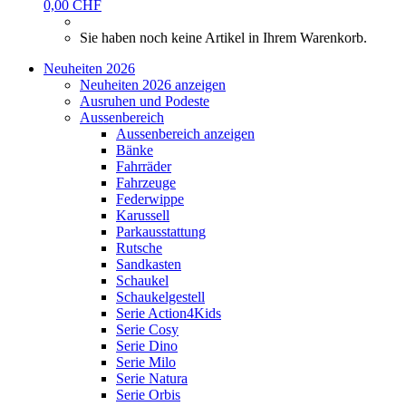
0,00 CHF
Sie haben noch keine Artikel in Ihrem Warenkorb.
Neuheiten 2026
Neuheiten 2026 anzeigen
Ausruhen und Podeste
Aussenbereich
Aussenbereich anzeigen
Bänke
Fahrräder
Fahrzeuge
Federwippe
Karussell
Parkausstattung
Rutsche
Sandkasten
Schaukel
Schaukelgestell
Serie Action4Kids
Serie Cosy
Serie Dino
Serie Milo
Serie Natura
Serie Orbis