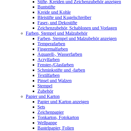
Stifte, Kreiden und Zeichenzubehör anzeigen
Buntstifte
Kreide und Kohle
Bleistifte und Kugelschreiber
Faser- und Dekostifte
Zeichenzubehör, Schablonen und Vorlagen
Farben, Stempel und Malzubehör
Farben, Stempel und Malzubehör anzeigen
Temperafarben
Fingermalfarben
Aquarell-, Wasserfarben
Acrylfarben
Fenster-/Glasfarben
Schminkstifte und -farben
Textilfarben
Pinsel und Walzen
Stempel
Zubehör
Papier und Karton
Papier und Karton anzeigen
Sets
Zeichenpapier
Tonkarton, Fotokarton
Wellpappe
Bastelpapier, Folien