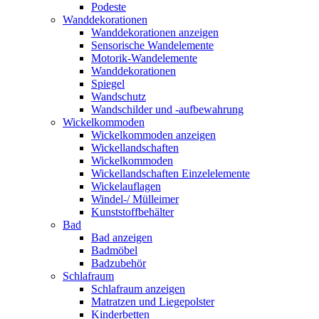
Podeste
Wanddekorationen
Wanddekorationen anzeigen
Sensorische Wandelemente
Motorik-Wandelemente
Wanddekorationen
Spiegel
Wandschutz
Wandschilder und -aufbewahrung
Wickelkommoden
Wickelkommoden anzeigen
Wickellandschaften
Wickelkommoden
Wickellandschaften Einzelelemente
Wickelauflagen
Windel-/ Mülleimer
Kunststoffbehälter
Bad
Bad anzeigen
Badmöbel
Badzubehör
Schlafraum
Schlafraum anzeigen
Matratzen und Liegepolster
Kinderbetten