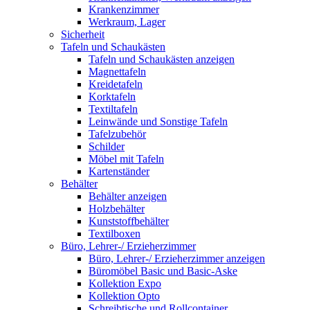
Krankenzimmer
Werkraum, Lager
Sicherheit
Tafeln und Schaukästen
Tafeln und Schaukästen anzeigen
Magnettafeln
Kreidetafeln
Korktafeln
Textiltafeln
Leinwände und Sonstige Tafeln
Tafelzubehör
Schilder
Möbel mit Tafeln
Kartenständer
Behälter
Behälter anzeigen
Holzbehälter
Kunststoffbehälter
Textilboxen
Büro, Lehrer-/ Erzieherzimmer
Büro, Lehrer-/ Erzieherzimmer anzeigen
Büromöbel Basic und Basic-Aske
Kollektion Expo
Kollektion Opto
Schreibtische und Rollcontainer