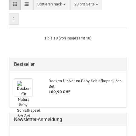
Sortieren nach
pro Seite
Sortieren nach
20 pro Seite
1
1
bis
18
(von insgesamt
18
)
Bestseller
Decken für Natura Baby-Schlafkapsel, 6er-
Set
109,90 CHF
Newsletter-Anmeldung