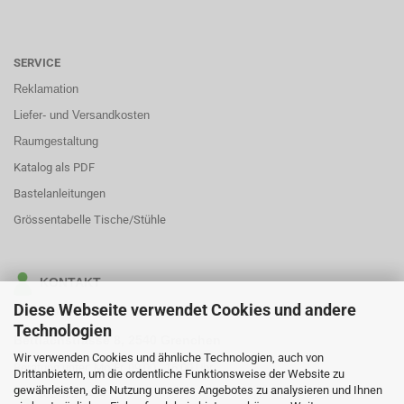
SERVICE
Reklamation
Liefer- und Versandkosten
Raumgestaltung
Katalog als PDF
Bastelanleitungen
Grössentabelle Tische/Stühle
KONTAKT
Diese Webseite verwendet Cookies und andere
MyTibo GmbH
Technologien
Bettlachstrasse 8, 2540 Grenchen
Wir verwenden Cookies und ähnliche Technologien, auch von
Beratung unter: Mo-Fr, 09:00 - 16:00 Uhr
Drittanbietern, um die ordentliche Funktionsweise der Website zu
gewährleisten, die Nutzung unseres Angebotes zu analysieren und Ihnen
032 622 0484