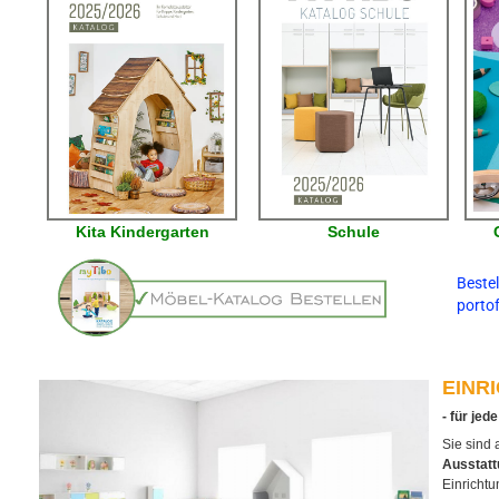
Kita Kindergarten
Schule
Bestel
portof
EINR
- für jed
Sie sind
Ausstatt
Einricht