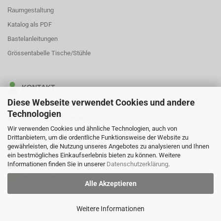
Raumgestaltung
Katalog als PDF
Bastelanleitungen
Grössentabelle Tische/Stühle
KONTAKT
Diese Webseite verwendet Cookies und andere
MyTibo GmbH
Technologien
Bettlachstrasse 8, 2540 Grenchen
Wir verwenden Cookies und ähnliche Technologien, auch von
Beratung unter: Mo-Fr, 09:00 - 16:00 Uhr
Drittanbietern, um die ordentliche Funktionsweise der Website zu
gewährleisten, die Nutzung unseres Angebotes zu analysieren und Ihnen
032 622 0484
ein bestmögliches Einkaufserlebnis bieten zu können. Weitere
032 677 0442
Informationen finden Sie in unserer
Datenschutzerklärung
.
verkauf@mytibo.ch
Alle Akzeptieren
Weitere Informationen