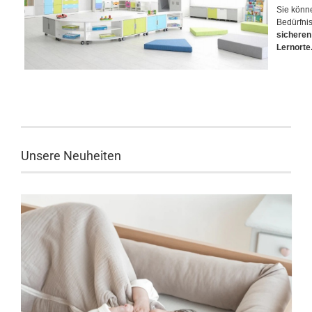
Sie könn
Bedürfni
sicheren
Lernorte
Unsere Neuheiten