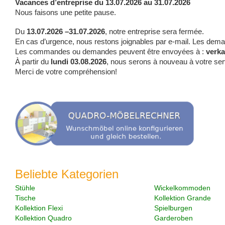
Vacances d’entreprise du 13.07.2026 au 31.07.2026
Nous faisons une petite pause.
Du
13.07.2026 –31.07.2026
, notre entreprise sera fermée.
En cas d’urgence, nous restons joignables par e-mail. Les dema
Les commandes ou demandes peuvent être envoyées à :
verk
À partir du
lundi 03.08.2026
, nous serons à nouveau à votre se
Merci de votre compréhension!
Beliebte Kategorien
Stühle
Wickelkommoden
Tische
Kollektion Grande
Kollektion Flexi
Spielburgen
Kollektion Quadro
Garderoben