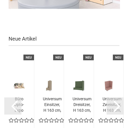
Neue Artikel
U
NEU
NEU
NEU
NEU
m
Büro
Universum
Universum
Universum
,
Opto-
Einsitzer,
Dreisitzer,
Zweisitzer,
,
Expo
H 163 cm,
H 163 cm,
H 163 cm,
rechte
rechte
rechte
Lehne,...
Lehne,...
Lehne,...