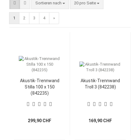
Sortieren nach
pro Seite
Sortieren nach
20 pro Seite
1
2
3
4
»
Akustik-Trennwand
Akustik-Trennwand
Stilla 100 x 150
Troll 3 (842238)
(842235)
299,90 CHF
169,90 CHF