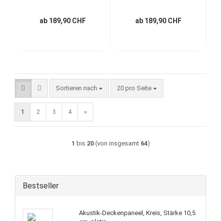
ab 189,90 CHF
ab 189,90 CHF
Sortieren nach
pro Seite
Sortieren nach
20 pro Seite
1
2
3
4
»
1
bis
20
(von insgesamt
64
)
Bestseller
Akustik-Deckenpaneel, Kreis, Stärke 10,5