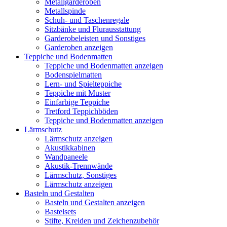
Metallgarderoben
Metallspinde
Schuh- und Taschenregale
Sitzbänke und Flurausstattung
Garderobeleisten und Sonstiges
Garderoben anzeigen
Teppiche und Bodenmatten
Teppiche und Bodenmatten anzeigen
Bodenspielmatten
Lern- und Spielteppiche
Teppiche mit Muster
Einfarbige Teppiche
Tretford Teppichböden
Teppiche und Bodenmatten anzeigen
Lärmschutz
Lärmschutz anzeigen
Akustikkabinen
Wandpaneele
Akustik-Trennwände
Lärmschutz, Sonstiges
Lärmschutz anzeigen
Basteln und Gestalten
Basteln und Gestalten anzeigen
Bastelsets
Stifte, Kreiden und Zeichenzubehör