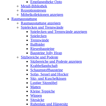
Empfangstheke Opto
Metall-Bibliothek
Rezeptionstresen
Möbelkollektionen anzeigen
Raumausstattung
Raumausstattung anzeigen
Spielecken und Trennwände
Spielecken und Trennwände anzeigen
Spielecken
Trennwände
Ballbäder
Riesenbausteine
Bausteine Jolly Heap
Sitzbereiche und Podeste
Sitzbereiche und Podeste anzeigen
Krabbellandschaft
Schaumstoffbausteine
Sofas, Sessel und Hocker
Sitz- und Kuschelkissen
Lustige Sitzmöbel
Matten
Kleine Teppiche
Wippen
Sitzsäcke
Ruheplatz und Hängesitz