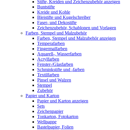
Stifte, Kreiden und Zeichenzubehör anzeigen
Buntstifte
Kreide und Kohle
Bleistifte und Kugelschreiber
Faser- und Dekostifte
Zeichenzubehör, Schablonen und Vorlagen
Farben, Stempel und Malzubehör
Farben, Stempel und Malzubehör anzeigen
Temperafarben
Fingermalfarben
Aquarell-, Wasserfarben
Acrylfarben
Fenster-/Glasfarben
Schminkstifte und -farben
Textilfarben
Pinsel und Walzen
Stempel
Zubehör
Papier und Karton
Papier und Karton anzeigen
Sets
Zeichenpapier
Tonkarton, Fotokarton
Wellpappe
Bastelpapier, Folien