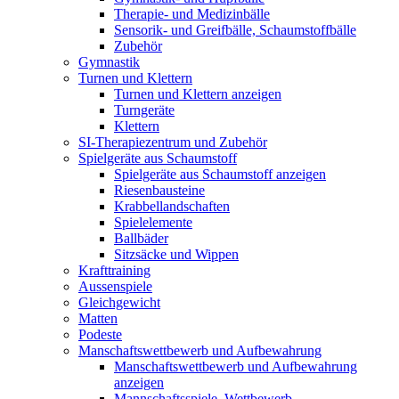
Therapie- und Medizinbälle
Sensorik- und Greifbälle, Schaumstoffbälle
Zubehör
Gymnastik
Turnen und Klettern
Turnen und Klettern anzeigen
Turngeräte
Klettern
SI-Therapiezentrum und Zubehör
Spielgeräte aus Schaumstoff
Spielgeräte aus Schaumstoff anzeigen
Riesenbausteine
Krabbellandschaften
Spielelemente
Ballbäder
Sitzsäcke und Wippen
Krafttraining
Aussenspiele
Gleichgewicht
Matten
Podeste
Manschaftswettbewerb und Aufbewahrung
Manschaftswettbewerb und Aufbewahrung
anzeigen
Mannschaftsspiele, Wettbewerb