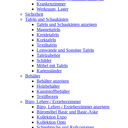
Krankenzimmer
Werkraum, Lager
Sicherheit
Tafeln und Schaukästen
Tafeln und Schaukästen anzeigen
Magnettafeln
Kreidetafeln
Korktafeln
Textiltafeln
Leinwände und Sonstige Tafeln
Tafelzubehör
Schilder
Möbel mit Tafeln
Kartenständer
Behälter
Behälter anzeigen
Holzbehälter
Kunststoffbehälter
Textilboxen
Büro, Lehrer-/ Erzieherzimmer
Büro, Lehrer-/ Erzieherzimmer anzeigen
Büromöbel Basic und Basic-Aske
Kollektion Expo
Kollektion Opto
Schreibtische und Rollcontainer