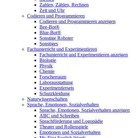
Zahlen, Zählen, Rechnen
Zeit und Uhr
Codieren und Programmieren
Codieren und Programmieren anzeigen
Bee-Bot®
Blue-Bot®
Sonstige Roboter
Sonstiges
Fachunterricht und Experimentieren
Fachunterricht und Experimentieren anzeigen
Biologie
Physik
Chemie
Forscherraum
Laborausstattung
Experimentiersets
Schutzkleidung
Naturwissenschaften
Sprache, Emotionen, Sozialverhalten
Sprache, Emotionen, Sozialverhalten anzeigen
ABC und Schreiben
Sprachförderung und Logopädie
Theater und Rollenspiele
Emotionen und Sozialverhalten
My First English Words