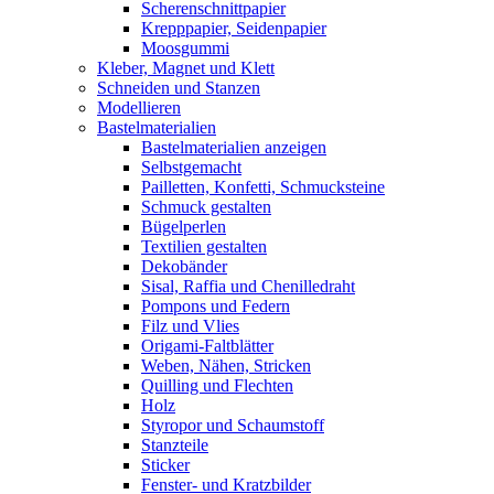
Scherenschnittpapier
Krepppapier, Seidenpapier
Moosgummi
Kleber, Magnet und Klett
Schneiden und Stanzen
Modellieren
Bastelmaterialien
Bastelmaterialien anzeigen
Selbstgemacht
Pailletten, Konfetti, Schmucksteine
Schmuck gestalten
Bügelperlen
Textilien gestalten
Dekobänder
Sisal, Raffia und Chenilledraht
Pompons und Federn
Filz und Vlies
Origami-Faltblätter
Weben, Nähen, Stricken
Quilling und Flechten
Holz
Styropor und Schaumstoff
Stanzteile
Sticker
Fenster- und Kratzbilder