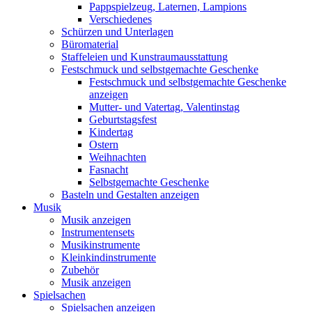
Pappspielzeug, Laternen, Lampions
Verschiedenes
Schürzen und Unterlagen
Büromaterial
Staffeleien und Kunstraumausstattung
Festschmuck und selbstgemachte Geschenke
Festschmuck und selbstgemachte Geschenke
anzeigen
Mutter- und Vatertag, Valentinstag
Geburtstagsfest
Kindertag
Ostern
Weihnachten
Fasnacht
Selbstgemachte Geschenke
Basteln und Gestalten anzeigen
Musik
Musik anzeigen
Instrumentensets
Musikinstrumente
Kleinkindinstrumente
Zubehör
Musik anzeigen
Spielsachen
Spielsachen anzeigen