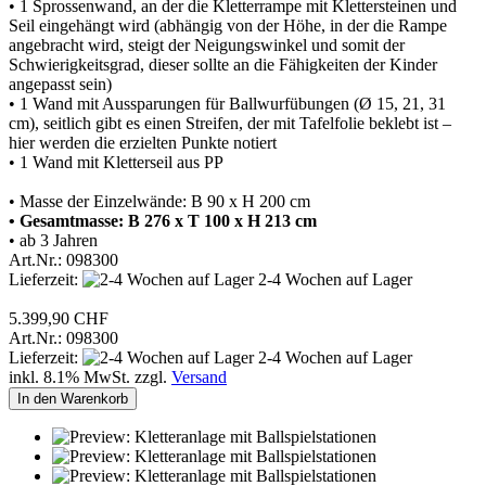
• 1 Sprossenwand, an der die Kletterrampe mit Klettersteinen und
Seil eingehängt wird (abhängig von der Höhe, in der die Rampe
angebracht wird, steigt der Neigungswinkel und somit der
Schwierigkeitsgrad, dieser sollte an die Fähigkeiten der Kinder
angepasst sein)
• 1 Wand mit Aussparungen für Ballwurfübungen (Ø 15, 21, 31
cm), seitlich gibt es einen Streifen, der mit Tafelfolie beklebt ist –
hier werden die erzielten Punkte notiert
• 1 Wand mit Kletterseil aus PP
• Masse der Einzelwände: B 90 x H 200 cm
• Gesamtmasse: B 276 x T 100 x H 213 cm
• ab 3 Jahren
Art.Nr.: 098300
Lieferzeit:
2-4 Wochen auf Lager
5.399,90 CHF
Art.Nr.: 098300
Lieferzeit:
2-4 Wochen auf Lager
inkl. 8.1% MwSt. zzgl.
Versand
In den Warenkorb