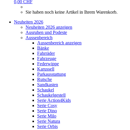
0,00 CHF
Sie haben noch keine Artikel in Ihrem Warenkorb.
Neuheiten 2026
Neuheiten 2026 anzeigen
Ausruhen und Podeste
Aussenbereich
Aussenbereich anzeigen
Bänke
Fahrräder
Fahrzeuge
Federwippe
Karussell
Parkausstattung
Rutsche
Sandkasten
Schaukel
Schaukelgestell
Serie Action4Kids
Serie Cosy
Serie Dino
Serie Milo
Serie Natura
Serie Orbis