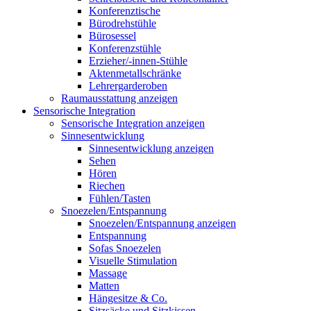
Konferenztische
Bürodrehstühle
Bürosessel
Konferenzstühle
Erzieher/-innen-Stühle
Aktenmetallschränke
Lehrergarderoben
Raumausstattung anzeigen
Sensorische Integration
Sensorische Integration anzeigen
Sinnesentwicklung
Sinnesentwicklung anzeigen
Sehen
Hören
Riechen
Fühlen/Tasten
Snoezelen/Entspannung
Snoezelen/Entspannung anzeigen
Entspannung
Sofas Snoezelen
Visuelle Stimulation
Massage
Matten
Hängesitze & Co.
Sitzsäcke und Sitzkissen