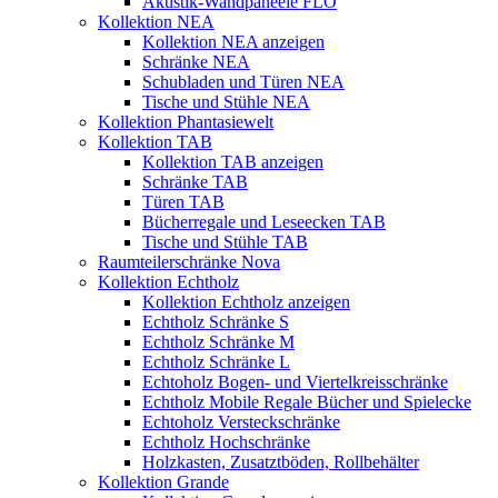
Akustik-Wandpaneele FLO
Kollektion NEA
Kollektion NEA anzeigen
Schränke NEA
Schubladen und Türen NEA
Tische und Stühle NEA
Kollektion Phantasiewelt
Kollektion TAB
Kollektion TAB anzeigen
Schränke TAB
Türen TAB
Bücherregale und Leseecken TAB
Tische und Stühle TAB
Raumteilerschränke Nova
Kollektion Echtholz
Kollektion Echtholz anzeigen
Echtholz Schränke S
Echtholz Schränke M
Echtholz Schränke L
Echtoholz Bogen- und Viertelkreisschränke
Echtholz Mobile Regale Bücher und Spielecke
Echtoholz Versteckschränke
Echtholz Hochschränke
Holzkasten, Zusatztböden, Rollbehälter
Kollektion Grande