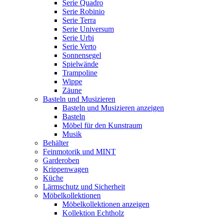
Serie Quadro
Serie Robinio
Serie Terra
Serie Universum
Serie Urbi
Serie Verto
Sonnensegel
Spielwände
Trampoline
Wippe
Zäune
Basteln und Musizieren
Basteln und Musizieren anzeigen
Basteln
Möbel für den Kunstraum
Musik
Behälter
Feinmotorik und MINT
Garderoben
Krippenwagen
Küche
Lärmschutz und Sicherheit
Möbelkollektionen
Möbelkollektionen anzeigen
Kollektion Echtholz