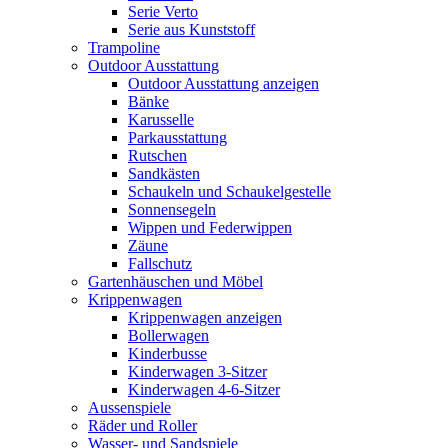
Serie Verto
Serie aus Kunststoff
Trampoline
Outdoor Ausstattung
Outdoor Ausstattung anzeigen
Bänke
Karusselle
Parkausstattung
Rutschen
Sandkästen
Schaukeln und Schaukelgestelle
Sonnensegeln
Wippen und Federwippen
Zäune
Fallschutz
Gartenhäuschen und Möbel
Krippenwagen
Krippenwagen anzeigen
Bollerwagen
Kinderbusse
Kinderwagen 3-Sitzer
Kinderwagen 4-6-Sitzer
Aussenspiele
Räder und Roller
Wasser- und Sandspiele