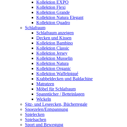
Kollektion EXPO
Kollektion Flexi
Kollektion Grande
Kollektion Natura Elegant
Kollektion Quadro
Schlafraum
Schlafraum anzeigen
Decken und Kissen
Kollektion Bambino
Kollektion Classic
Kollektion Jersey
Kollektion Musselin
Kollektion Natura
Kollektion Organic
Kollektion Waffelpiqué
Krabbeldecken und Baldachine
Matratzen
Möbel für Schlafraum
Spanntücher / Betteinlagen
Wickeln
Sitz- und Leseecken, Bücherregale
Snoezelen/Entspannung
Spielecken
Spielsachen
Sport und Bewegung