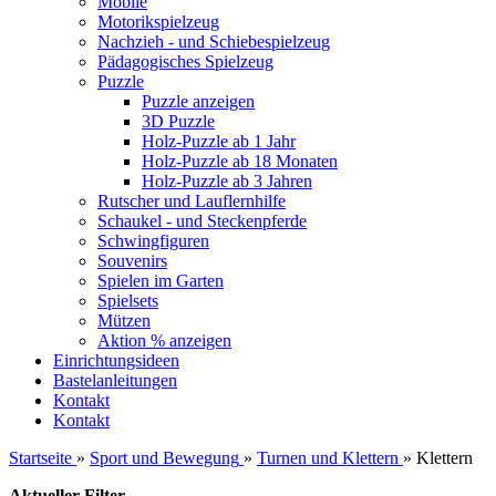
Mobile
Motorikspielzeug
Nachzieh - und Schiebespielzeug
Pädagogisches Spielzeug
Puzzle
Puzzle anzeigen
3D Puzzle
Holz-Puzzle ab 1 Jahr
Holz-Puzzle ab 18 Monaten
Holz-Puzzle ab 3 Jahren
Rutscher und Lauflernhilfe
Schaukel - und Steckenpferde
Schwingfiguren
Souvenirs
Spielen im Garten
Spielsets
Mützen
Aktion % anzeigen
Einrichtungsideen
Bastelanleitungen
Kontakt
Kontakt
Startseite
»
Sport und Bewegung
»
Turnen und Klettern
»
Klettern
Aktueller Filter