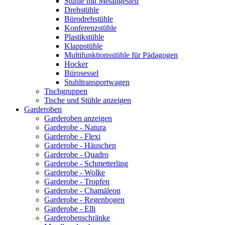
Stühle mit Metallgestell
Drehstühle
Bürodrehstühle
Konferenzstühle
Plastikstühle
Klappstühle
Multifunktionsstühle für Pädagogen
Hocker
Bürosessel
Stuhltransportwagen
Tischgruppen
Tische und Stühle anzeigen
Garderoben
Garderoben anzeigen
Garderobe - Natura
Garderobe - Flexi
Garderobe - Häuschen
Garderobe - Quadro
Garderobe - Schmetterling
Garderobe - Wolke
Garderobe - Tropfen
Garderobe - Chamäleon
Garderobe - Regenbogen
Garderobe - Elli
Garderobenschränke