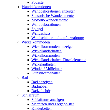
Podeste
Wanddekorationen
Wanddekorationen anzeigen
Sensorische Wandelemente
Motorik-Wandelemente
Wanddekorationen
Spiegel
Wandschutz
Wandschilder und -aufbewahrung
Wickelkommoden
Wickelkommoden anzeigen
Wickellandschaften
Wickelkommoden
Wickellandschaften Einzelelemente
Wickelauflagen
Windel-/ Mülleimer
Kunststoffbehälter
Bad
Bad anzeigen
Badmöbel
Badzubehör
Schlafraum
Schlafraum anzeigen
Matratzen und Liegepolster
Kinderbetten