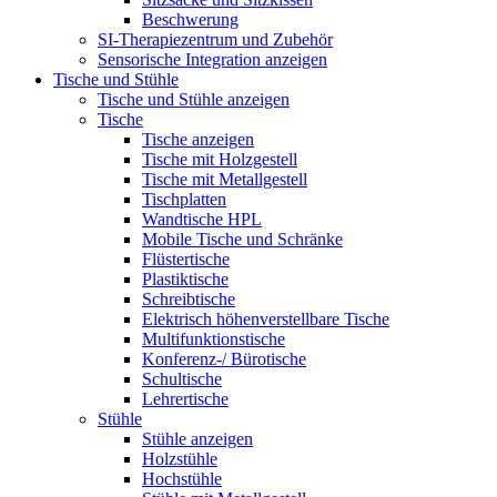
Beschwerung
SI-Therapiezentrum und Zubehör
Sensorische Integration anzeigen
Tische und Stühle
Tische und Stühle anzeigen
Tische
Tische anzeigen
Tische mit Holzgestell
Tische mit Metallgestell
Tischplatten
Wandtische HPL
Mobile Tische und Schränke
Flüstertische
Plastiktische
Schreibtische
Elektrisch höhenverstellbare Tische
Multifunktionstische
Konferenz-/ Bürotische
Schultische
Lehrertische
Stühle
Stühle anzeigen
Holzstühle
Hochstühle