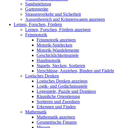
Sandspielzeug
Gartengeräte
Strassenverkehr und Sicherheit
Aussenbereich und Krippenwagen anzeigen
Lernen, Forschen, Fördern
Lernen, Forschen, Fördern anzeigen
Feinmotorik
Feinmotorik anzeigen
Motorik-Spielecken
Motorik-Wandelemente
Geschicklichkeitsspiele
Handmotorik
Stapeln, Stecken, Sortieren
Verschlüsse, Anziehen, Binden und Fädeln
Logisches Denken
Logisches Denken anzeigen
Logik- und Gedächnisspiele
Legespiele, Puzzle und Dominos
Räumliche Orientierung
Sortieren und Zuordnen
Erkennen und Finden
Mathematik
Mathematik anzeigen
Geometrische Figuren
Messen