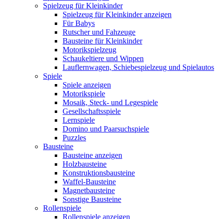
Spielzeug für Kleinkinder
Spielzeug für Kleinkinder anzeigen
Für Babys
Rutscher und Fahzeuge
Bausteine für Kleinkinder
Motorikspielzeug
Schaukeltiere und Wippen
Lauflernwagen, Schiebespielzeug und Spielautos
Spiele
Spiele anzeigen
Motorikspiele
Mosaik, Steck- und Legespiele
Gesellschaftsspiele
Lernspiele
Domino und Paarsuchspiele
Puzzles
Bausteine
Bausteine anzeigen
Holzbausteine
Konstruktionsbausteine
Waffel-Bausteine
Magnetbausteine
Sonstige Bausteine
Rollenspiele
Rollenspiele anzeigen