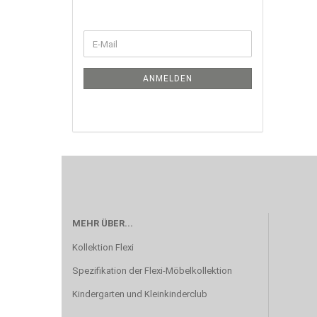
WEITER
E-
ZUR
Mail
NEWSLETTER-
ANMELDUNG
ANMELDEN
MEHR ÜBER...
Kollektion Flexi
Spezifikation der Flexi-Möbelkollektion
Kindergarten und Kleinkinderclub