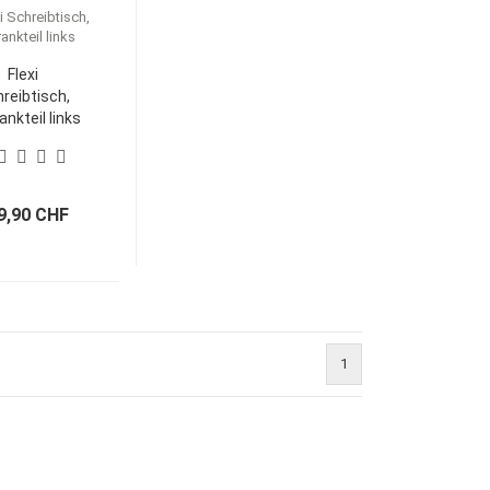
Flexi
reibtisch,
nkteil links
9,90 CHF
1