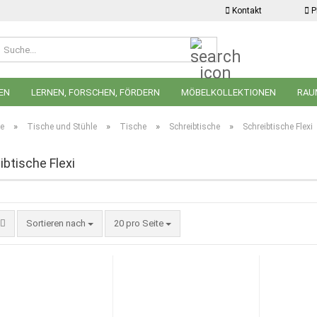
Kontakt
P
Suche...
EN
LERNEN, FORSCHEN, FÖRDERN
MÖBELKOLLEKTIONEN
RAU
UND BODENMATTEN
LÄRMSCHUTZ
BASTELN UND GESTALTEN
»
»
»
»
te
Tische und Stühle
Tische
Schreibtische
Schreibtische Flexi
UNGEN
ibtische Flexi
Sortieren nach
pro Seite
Sortieren nach
20 pro Seite