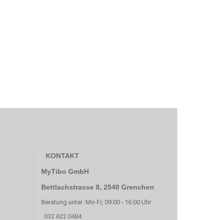
KONTAKT
MyTibo GmbH
Bettlachstrasse 8, 2540 Grenchen
Beratung unter: Mo-Fr, 09:00 - 16:00 Uhr
032 622 0484