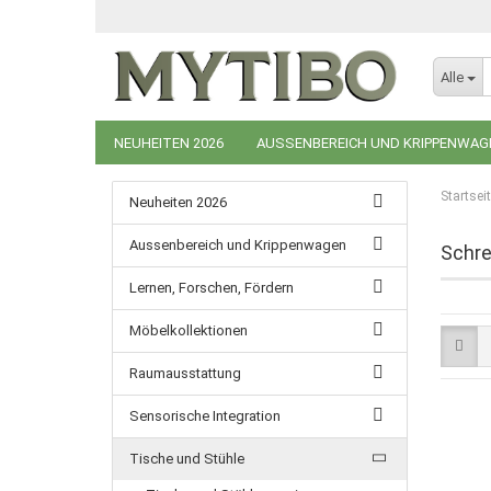
Alle
NEUHEITEN 2026
AUSSENBEREICH UND KRIPPENWAG
TISCHE UND STÜHLE
GARDEROBEN
TEPPICHE 
Startsei
Neuheiten 2026
AKTION %
EINRICHTUNGSIDEEN
BASTELANLEIT
Aussenbereich und Krippenwagen
Schre
Lernen, Forschen, Fördern
Möbelkollektionen
Raumausstattung
Sensorische Integration
Tische und Stühle