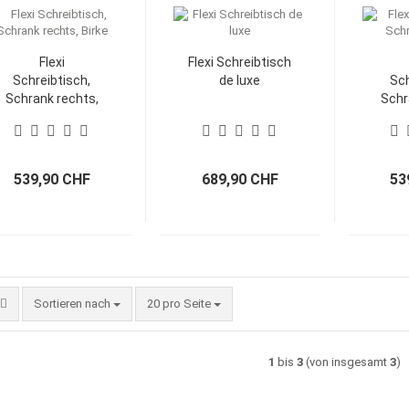
Flexi
Flexi Schreibtisch
Schreibtisch,
de luxe
Sch
Schrank rechts,
Schra
Birke
539,90 CHF
689,90 CHF
53
Sortieren nach
pro Seite
Sortieren nach
20 pro Seite
1
bis
3
(von insgesamt
3
)