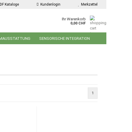
DF Kataloge
Kundenlogin
Merkzettel
Ihr Warenkorb
0,00 CHF
MAUSSTATTUNG
SENSORISCHE INTEGRATION
MUSIK
SPIELSACHEN
SPORT UND BEWEGUNG
KONTAKT
1