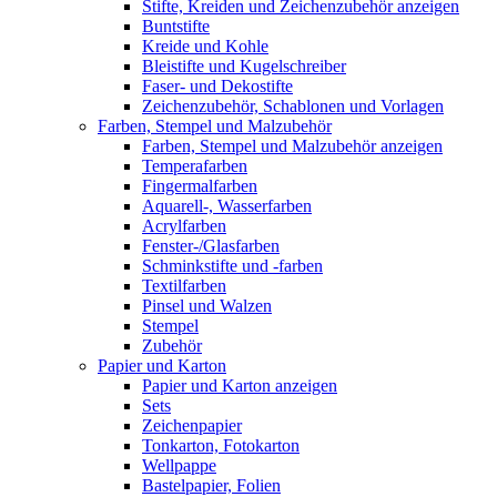
Stifte, Kreiden und Zeichenzubehör anzeigen
Buntstifte
Kreide und Kohle
Bleistifte und Kugelschreiber
Faser- und Dekostifte
Zeichenzubehör, Schablonen und Vorlagen
Farben, Stempel und Malzubehör
Farben, Stempel und Malzubehör anzeigen
Temperafarben
Fingermalfarben
Aquarell-, Wasserfarben
Acrylfarben
Fenster-/Glasfarben
Schminkstifte und -farben
Textilfarben
Pinsel und Walzen
Stempel
Zubehör
Papier und Karton
Papier und Karton anzeigen
Sets
Zeichenpapier
Tonkarton, Fotokarton
Wellpappe
Bastelpapier, Folien