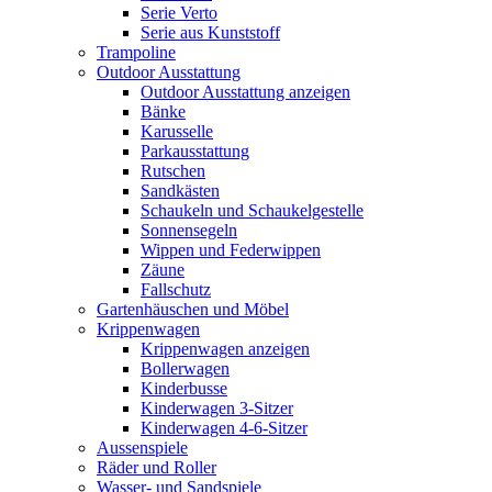
Serie Verto
Serie aus Kunststoff
Trampoline
Outdoor Ausstattung
Outdoor Ausstattung anzeigen
Bänke
Karusselle
Parkausstattung
Rutschen
Sandkästen
Schaukeln und Schaukelgestelle
Sonnensegeln
Wippen und Federwippen
Zäune
Fallschutz
Gartenhäuschen und Möbel
Krippenwagen
Krippenwagen anzeigen
Bollerwagen
Kinderbusse
Kinderwagen 3-Sitzer
Kinderwagen 4-6-Sitzer
Aussenspiele
Räder und Roller
Wasser- und Sandspiele