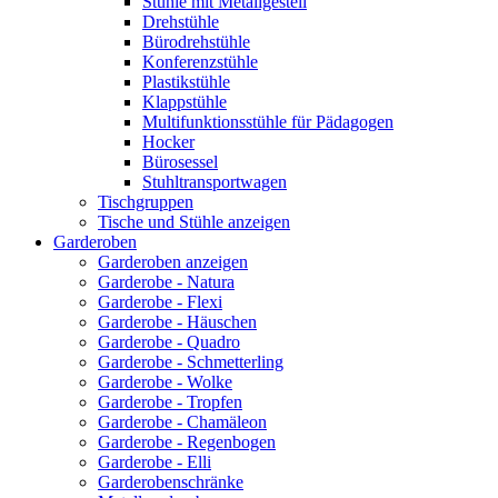
Stühle mit Metallgestell
Drehstühle
Bürodrehstühle
Konferenzstühle
Plastikstühle
Klappstühle
Multifunktionsstühle für Pädagogen
Hocker
Bürosessel
Stuhltransportwagen
Tischgruppen
Tische und Stühle anzeigen
Garderoben
Garderoben anzeigen
Garderobe - Natura
Garderobe - Flexi
Garderobe - Häuschen
Garderobe - Quadro
Garderobe - Schmetterling
Garderobe - Wolke
Garderobe - Tropfen
Garderobe - Chamäleon
Garderobe - Regenbogen
Garderobe - Elli
Garderobenschränke