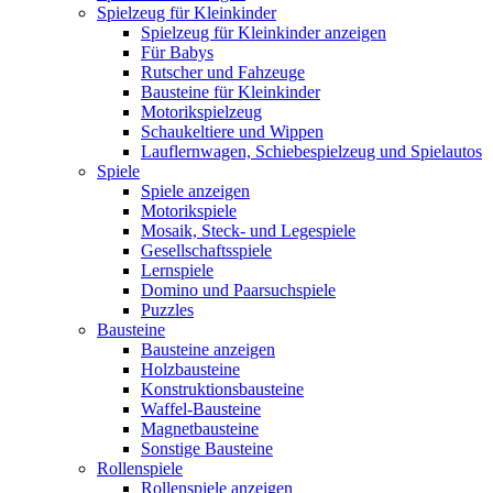
Spielzeug für Kleinkinder
Spielzeug für Kleinkinder anzeigen
Für Babys
Rutscher und Fahzeuge
Bausteine für Kleinkinder
Motorikspielzeug
Schaukeltiere und Wippen
Lauflernwagen, Schiebespielzeug und Spielautos
Spiele
Spiele anzeigen
Motorikspiele
Mosaik, Steck- und Legespiele
Gesellschaftsspiele
Lernspiele
Domino und Paarsuchspiele
Puzzles
Bausteine
Bausteine anzeigen
Holzbausteine
Konstruktionsbausteine
Waffel-Bausteine
Magnetbausteine
Sonstige Bausteine
Rollenspiele
Rollenspiele anzeigen