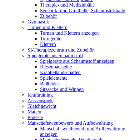
Therapie- und Medizinbälle
Sensorik- und Greifbälle, Schaumstoffbälle
Zubehör
Gymnastik
Turnen und Klettern
Turnen und Klettern anzeigen
Turngeräte
Klettern
SI-Therapiezentrum und Zubehör
Spielgeräte aus Schaumstoff
Spielgeräte aus Schaumstoff anzeigen
Riesenbausteine
Krabbellandschaften
Spielelemente
Ballbäder
Sitzsäcke und Wippen
Krafttraining
Aussenspiele
Gleichgewicht
Matten
Podeste
Manschaftswettbewerb und Aufbewahrung
Manschaftswettbewerb und Aufbewahrung
anzeigen
Mannschaftsspiele, Wettbewerb