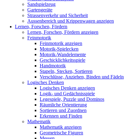
Sandspielzeug
Gartengeräte
Strassenverkehr und Sicherheit
Aussenbereich und Krippenwagen anzeigen
Lernen, Forschen, Fördern
Lernen, Forschen, Fördern anzeigen
Feinmotorik
Feinmotorik anzeigen
Motorik-Spielecken
Motorik-Wandelemente
Geschicklichkeitsspiele
Handmotorik
Stapeln, Stecken, Sortieren
Verschlüsse, Anziehen, Binden und Fädeln
Logisches Denken
Logisches Denken anzeigen
Logik- und Gedächnisspiele
Legespiele, Puzzle und Dominos
Räumliche Orientierung
Sortieren und Zuordnen
Erkennen und Finden
Mathematik
Mathematik anzeigen
Geometrische Figuren
Messen