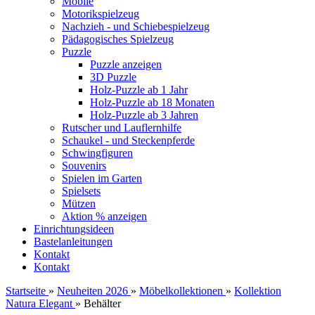
Mobile
Motorikspielzeug
Nachzieh - und Schiebespielzeug
Pädagogisches Spielzeug
Puzzle
Puzzle anzeigen
3D Puzzle
Holz-Puzzle ab 1 Jahr
Holz-Puzzle ab 18 Monaten
Holz-Puzzle ab 3 Jahren
Rutscher und Lauflernhilfe
Schaukel - und Steckenpferde
Schwingfiguren
Souvenirs
Spielen im Garten
Spielsets
Mützen
Aktion % anzeigen
Einrichtungsideen
Bastelanleitungen
Kontakt
Kontakt
Startseite
»
Neuheiten 2026
»
Möbelkollektionen
»
Kollektion
Natura Elegant
»
Behälter