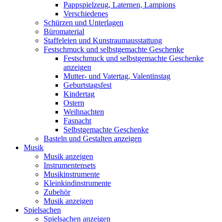
Pappspielzeug, Laternen, Lampions
Verschiedenes
Schürzen und Unterlagen
Büromaterial
Staffeleien und Kunstraumausstattung
Festschmuck und selbstgemachte Geschenke
Festschmuck und selbstgemachte Geschenke
anzeigen
Mutter- und Vatertag, Valentinstag
Geburtstagsfest
Kindertag
Ostern
Weihnachten
Fasnacht
Selbstgemachte Geschenke
Basteln und Gestalten anzeigen
Musik
Musik anzeigen
Instrumentensets
Musikinstrumente
Kleinkindinstrumente
Zubehör
Musik anzeigen
Spielsachen
Spielsachen anzeigen