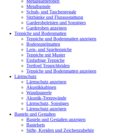
Metallgarderoben
Metallspinde
Schuh- und Taschenregale
Sitzbänke und Flurausstattung
Garderobeleisten und Sonstiges
Garderoben anzeigen
Teppiche und Bodenmatten
Teppiche und Bodenmatten anzeigen
Bodenspielmatten
Lern- und Spielteppiche
Teppiche mit Muster
Einfarbige Teppiche
Tretford Teppichböden
Teppiche und Bodenmatten anzeigen
Lärmschutz
Lärmschutz anzeigen
Akustikkabinen
Wandpaneele
Akustik-Trennwände
Lärmschutz, Sonstiges
Lärmschutz anzeigen
Basteln und Gestalten
Basteln und Gestalten anzeigen
Bastelsets
Stifte, Kreiden und Zeichenzubehör