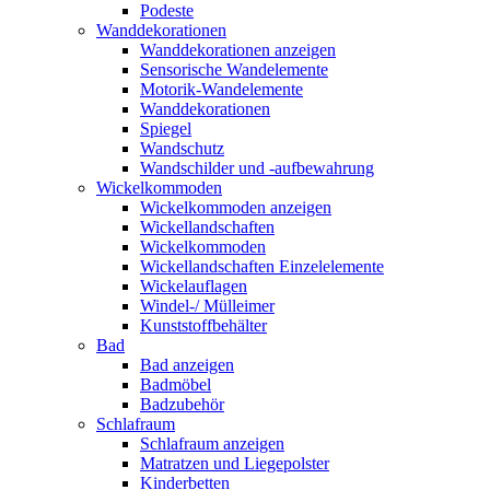
Podeste
Wanddekorationen
Wanddekorationen anzeigen
Sensorische Wandelemente
Motorik-Wandelemente
Wanddekorationen
Spiegel
Wandschutz
Wandschilder und -aufbewahrung
Wickelkommoden
Wickelkommoden anzeigen
Wickellandschaften
Wickelkommoden
Wickellandschaften Einzelelemente
Wickelauflagen
Windel-/ Mülleimer
Kunststoffbehälter
Bad
Bad anzeigen
Badmöbel
Badzubehör
Schlafraum
Schlafraum anzeigen
Matratzen und Liegepolster
Kinderbetten