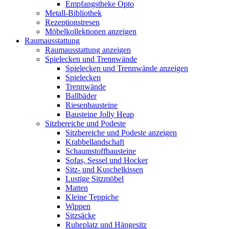
Empfangstheke Opto
Metall-Bibliothek
Rezeptionstresen
Möbelkollektionen anzeigen
Raumausstattung
Raumausstattung anzeigen
Spielecken und Trennwände
Spielecken und Trennwände anzeigen
Spielecken
Trennwände
Ballbäder
Riesenbausteine
Bausteine Jolly Heap
Sitzbereiche und Podeste
Sitzbereiche und Podeste anzeigen
Krabbellandschaft
Schaumstoffbausteine
Sofas, Sessel und Hocker
Sitz- und Kuschelkissen
Lustige Sitzmöbel
Matten
Kleine Teppiche
Wippen
Sitzsäcke
Ruheplatz und Hängesitz