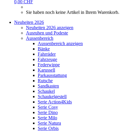
0,00 CHF
Sie haben noch keine Artikel in Ihrem Warenkorb.
Neuheiten 2026
Neuheiten 2026 anzeigen
Ausruhen und Podeste
Aussenbereich
Aussenbereich anzeigen
Bänke
Fahrräder
Fahrzeuge
Federwippe
Karussell
Parkausstattung
Rutsche
Sandkasten
Schaukel
Schaukelgestell
Serie Action4Kids
Serie Cosy
Serie Dino
Serie Milo
Serie Natura
Serie Orbis