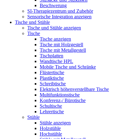
Beschwerung
SI-Therapiezentrum und Zubehör
Sensorische Integration anzeigen
Tische und Stühle
Tische und Stühle anzeigen
Tische
Tische anzeigen
Tische mit Holzgestell
Tische mit Metallgestell
Tischplatten
Wandtische HPL
Mobile Tische und Schränke
Flüstertische
Plastiktische
Schreibtische
Elektrisch höhenverstellbare Tische
Multifunktionstische
Konferenz-/ Bürotische
Schultische
Lehrertische
Stühle
Stühle anzeigen
Holzstühle
Hochstühle