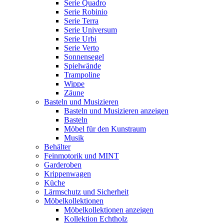
Serie Quadro
Serie Robinio
Serie Terra
Serie Universum
Serie Urbi
Serie Verto
Sonnensegel
Spielwände
Trampoline
Wippe
Zäune
Basteln und Musizieren
Basteln und Musizieren anzeigen
Basteln
Möbel für den Kunstraum
Musik
Behälter
Feinmotorik und MINT
Garderoben
Krippenwagen
Küche
Lärmschutz und Sicherheit
Möbelkollektionen
Möbelkollektionen anzeigen
Kollektion Echtholz