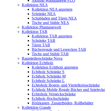
Akustik-Wandpaneele FLO
Kollektion NEA
Kollektion NEA anzeigen
Schränke NEA
Schubladen und Türen NEA
Tische und Stühle NEA
Kollektion Phantasiewelt
Kollektion TAB
Kollektion TAB anzeigen
Schränke TAB
Türen TAB
Bücherregale und Leseecken TAB
Tische und Stühle TAB
Raumteilerschränke Nova
Kollektion Echtholz
Kollektion Echtholz anzeigen
Echtholz Schränke S
Echtholz Schränke M
Echtholz Schränke L
Echtoholz Bogen- und Viertelkreisschränke
Echtholz Mobile Regale Bücher und Spielecke
Echtoholz Versteckschränke
Echtholz Hochschränke
Holzkasten, Zusatztböden, Rollbehälter
Kollektion Grande