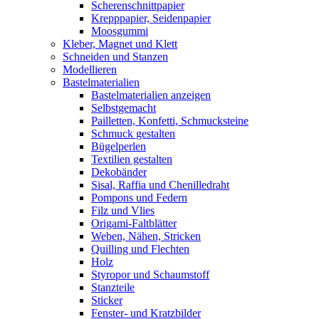
Scherenschnittpapier
Krepppapier, Seidenpapier
Moosgummi
Kleber, Magnet und Klett
Schneiden und Stanzen
Modellieren
Bastelmaterialien
Bastelmaterialien anzeigen
Selbstgemacht
Pailletten, Konfetti, Schmucksteine
Schmuck gestalten
Bügelperlen
Textilien gestalten
Dekobänder
Sisal, Raffia und Chenilledraht
Pompons und Federn
Filz und Vlies
Origami-Faltblätter
Weben, Nähen, Stricken
Quilling und Flechten
Holz
Styropor und Schaumstoff
Stanzteile
Sticker
Fenster- und Kratzbilder