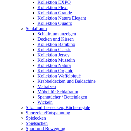
Kollektion EXPO
Kollektion Flexi
Kollektion Grande
Kollektion Natura Elegant
Kollektion Quadro
Schlafraum
Schlafraum anzeigen
Decken und Kissen
Kollektion Bambino
Kollektion Classic
Kollektion Jersey
Kollektion Musselin
Kollektion Natura
Kollektion Organic
Kollektion Waffelpiqué
Krabbeldecken und Baldachine
Matratzen
Möbel für Schlafraum
Spanntücher / Betteinlagen
Wickeln
Sitz- und Leseecken, Bücherregale
Snoezelen/Entspannung
Spielecken
Spielsachen
Sport und Bewegung