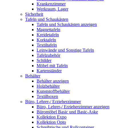
Krankenzimmer
Werkraum, Lager
Sicherheit
Tafeln und Schaukästen
Tafeln und Schaukästen anzeigen
Magnettafeln
Kreidetafeln
Korktafeln
Textiltafeln
Leinwände und Sonstige Tafeln
Tafelzubehör
Schilder
Möbel mit Tafeln
Kartenständer
Behälter
Behälter anzeigen
Holzbehälter
Kunststoffbehälter
Textilboxen
Büro, Lehrer-/ Erzieherzimmer
Büro, Lehrer-/ Erzieherzimmer anzeigen
Büromöbel Basic und Basic-Aske
Kollektion Expo
Kollektion Opto
Schreibtische und Rollcontainer