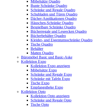
Möbelsätze Quadro
Bunte Schränke Quadro
Schränke und Regale Quadro
Schubladen und Türen Quadro
Dächer-Applikationen Quadro
Häuschen-Schränke Quadro
Bespielbare Schränke Quadro
Bücherregale und Leseecken Quadro
Bücherbehälter Quadro
Kleider- und Eigentumsschränke Quadro
Tische Quadro
Behälter
Matten Quadro
Büromöbel Basic und Basic-Aske
Kollektion Expo
Kollektion Expo anzeigen
Möbelsätze Expo
Schränke und Regale Expo
Schränke mit Tafeln Expo
Tische Expo
Empfangstheke Expo
Kollektion Opto
Kollektion Opto anzeigen
Schränke und Regale Opto
Tische Opto