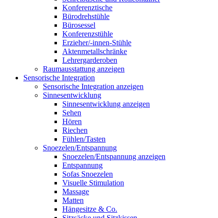
Konferenztische
Bürodrehstühle
Bürosessel
Konferenzstühle
Erzieher/-innen-Stühle
Aktenmetallschränke
Lehrergarderoben
Raumausstattung anzeigen
Sensorische Integration
Sensorische Integration anzeigen
Sinnesentwicklung
Sinnesentwicklung anzeigen
Sehen
Hören
Riechen
Fühlen/Tasten
Snoezelen/Entspannung
Snoezelen/Entspannung anzeigen
Entspannung
Sofas Snoezelen
Visuelle Stimulation
Massage
Matten
Hängesitze & Co.
Sitzsäcke und Sitzkissen