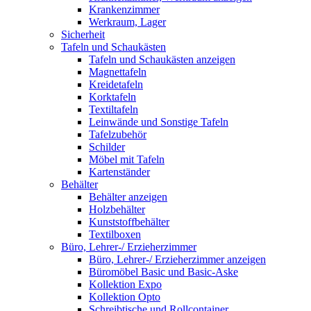
Krankenzimmer
Werkraum, Lager
Sicherheit
Tafeln und Schaukästen
Tafeln und Schaukästen anzeigen
Magnettafeln
Kreidetafeln
Korktafeln
Textiltafeln
Leinwände und Sonstige Tafeln
Tafelzubehör
Schilder
Möbel mit Tafeln
Kartenständer
Behälter
Behälter anzeigen
Holzbehälter
Kunststoffbehälter
Textilboxen
Büro, Lehrer-/ Erzieherzimmer
Büro, Lehrer-/ Erzieherzimmer anzeigen
Büromöbel Basic und Basic-Aske
Kollektion Expo
Kollektion Opto
Schreibtische und Rollcontainer