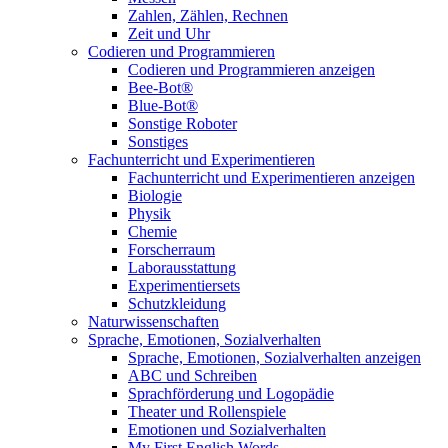
Zahlen, Zählen, Rechnen
Zeit und Uhr
Codieren und Programmieren
Codieren und Programmieren anzeigen
Bee-Bot®
Blue-Bot®
Sonstige Roboter
Sonstiges
Fachunterricht und Experimentieren
Fachunterricht und Experimentieren anzeigen
Biologie
Physik
Chemie
Forscherraum
Laborausstattung
Experimentiersets
Schutzkleidung
Naturwissenschaften
Sprache, Emotionen, Sozialverhalten
Sprache, Emotionen, Sozialverhalten anzeigen
ABC und Schreiben
Sprachförderung und Logopädie
Theater und Rollenspiele
Emotionen und Sozialverhalten
My First English Words