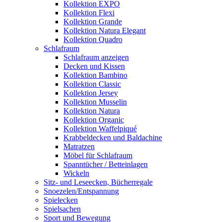
Kollektion EXPO
Kollektion Flexi
Kollektion Grande
Kollektion Natura Elegant
Kollektion Quadro
Schlafraum
Schlafraum anzeigen
Decken und Kissen
Kollektion Bambino
Kollektion Classic
Kollektion Jersey
Kollektion Musselin
Kollektion Natura
Kollektion Organic
Kollektion Waffelpiqué
Krabbeldecken und Baldachine
Matratzen
Möbel für Schlafraum
Spanntücher / Betteinlagen
Wickeln
Sitz- und Leseecken, Bücherregale
Snoezelen/Entspannung
Spielecken
Spielsachen
Sport und Bewegung