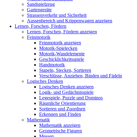
Sandspielzeug
Gartengeräte
Strassenverkehr und Sicherheit
Aussenbereich und Krippenwagen anzeigen
Lernen, Forschen, Fördern
Lernen, Forschen, Fördern anzeigen
Feinmotorik
Feinmotorik anzeigen
Motorik-Spielecken
Motorik-Wandelemente
Geschicklichkeitsspiele
Handmotorik
Stapeln, Stecken, Sortieren
Verschlüsse, Anziehen, Binden und Fädeln
Logisches Denken
Logisches Denken anzeigen
Logik- und Gedächnisspiele
Legespiele, Puzzle und Dominos
Räumliche Orientierung
Sortieren und Zuordnen
Erkennen und Finden
Mathematik
Mathematik anzeigen
Geometrische Figuren
Messen