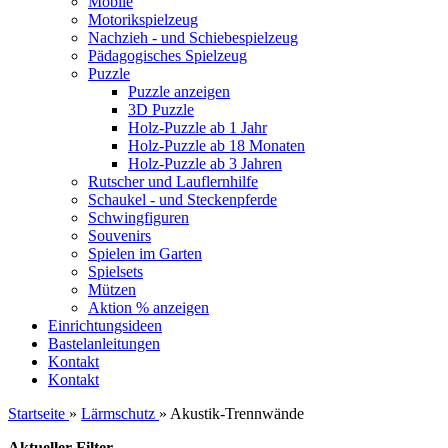
Mobile
Motorikspielzeug
Nachzieh - und Schiebespielzeug
Pädagogisches Spielzeug
Puzzle
Puzzle anzeigen
3D Puzzle
Holz-Puzzle ab 1 Jahr
Holz-Puzzle ab 18 Monaten
Holz-Puzzle ab 3 Jahren
Rutscher und Lauflernhilfe
Schaukel - und Steckenpferde
Schwingfiguren
Souvenirs
Spielen im Garten
Spielsets
Mützen
Aktion % anzeigen
Einrichtungsideen
Bastelanleitungen
Kontakt
Kontakt
Startseite
»
Lärmschutz
»
Akustik-Trennwände
Aktueller Filter