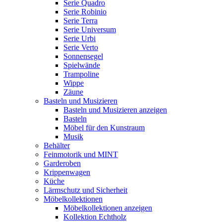
Serie Quadro
Serie Robinio
Serie Terra
Serie Universum
Serie Urbi
Serie Verto
Sonnensegel
Spielwände
Trampoline
Wippe
Zäune
Basteln und Musizieren
Basteln und Musizieren anzeigen
Basteln
Möbel für den Kunstraum
Musik
Behälter
Feinmotorik und MINT
Garderoben
Krippenwagen
Küche
Lärmschutz und Sicherheit
Möbelkollektionen
Möbelkollektionen anzeigen
Kollektion Echtholz