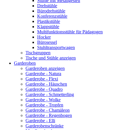
Stühle mit Metallgestell
Drehstühle
Bürodrehstühle
Konferenzstühle
Plastikstühle
Klappstühle
Multifunktionsstühle für Pädagogen
Hocker
Bürosessel
Stuhltransportwagen
Tischgruppen
Tische und Stühle anzeigen
Garderoben
Garderoben anzeigen
Garderobe - Natura
Garderobe - Flexi
Garderobe - Häuschen
Garderobe - Quadro
Garderobe - Schmetterling
Garderobe - Wolke
Garderobe - Tropfen
Garderobe - Chamäleon
Garderobe - Regenbogen
Garderobe - Elli
Garderobenschränke