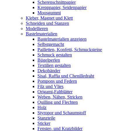
Scherenschnittpapier
Krepppapier, Seidenpapier
Moosgummi
Kleber, Magnet und Klett
Schneiden und Stanzen
Modellieren
Bastelmaterialien
Bastelmaterialien anzeigen
Selbstgemacht
Pailletten, Konfetti, Schmucksteine
Schmuck gestalten
Bügelperlen
Textilien gestalten
Dekobänder
Sisal, Raffia und Chenilledraht
Pompons und Federn
Filz und Vlies
Origami-Faltblätter
Weben, Nähen, Stricken
Quilling und Flechten
Holz
Styropor und Schaumstoff
Stanzteile
Sticker
Fenster- und Kratzbilder