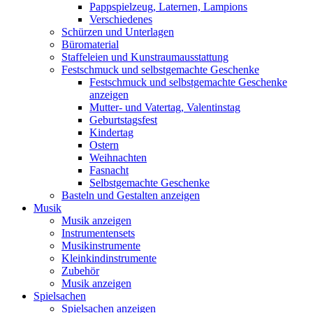
Pappspielzeug, Laternen, Lampions
Verschiedenes
Schürzen und Unterlagen
Büromaterial
Staffeleien und Kunstraumausstattung
Festschmuck und selbstgemachte Geschenke
Festschmuck und selbstgemachte Geschenke
anzeigen
Mutter- und Vatertag, Valentinstag
Geburtstagsfest
Kindertag
Ostern
Weihnachten
Fasnacht
Selbstgemachte Geschenke
Basteln und Gestalten anzeigen
Musik
Musik anzeigen
Instrumentensets
Musikinstrumente
Kleinkindinstrumente
Zubehör
Musik anzeigen
Spielsachen
Spielsachen anzeigen