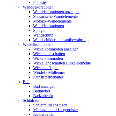
Podeste
Wanddekorationen
Wanddekorationen anzeigen
Sensorische Wandelemente
Motorik-Wandelemente
Wanddekorationen
Spiegel
Wandschutz
Wandschilder und -aufbewahrung
Wickelkommoden
Wickelkommoden anzeigen
Wickellandschaften
Wickelkommoden
Wickellandschaften Einzelelemente
Wickelauflagen
Windel-/ Mülleimer
Kunststoffbehälter
Bad
Bad anzeigen
Badmöbel
Badzubehör
Schlafraum
Schlafraum anzeigen
Matratzen und Liegepolster
Kinderbetten