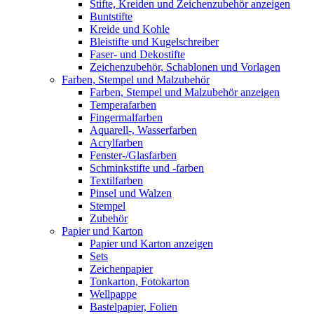
Stifte, Kreiden und Zeichenzubehör anzeigen
Buntstifte
Kreide und Kohle
Bleistifte und Kugelschreiber
Faser- und Dekostifte
Zeichenzubehör, Schablonen und Vorlagen
Farben, Stempel und Malzubehör
Farben, Stempel und Malzubehör anzeigen
Temperafarben
Fingermalfarben
Aquarell-, Wasserfarben
Acrylfarben
Fenster-/Glasfarben
Schminkstifte und -farben
Textilfarben
Pinsel und Walzen
Stempel
Zubehör
Papier und Karton
Papier und Karton anzeigen
Sets
Zeichenpapier
Tonkarton, Fotokarton
Wellpappe
Bastelpapier, Folien