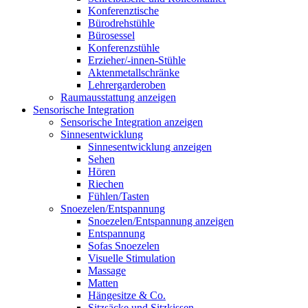
Konferenztische
Bürodrehstühle
Bürosessel
Konferenzstühle
Erzieher/-innen-Stühle
Aktenmetallschränke
Lehrergarderoben
Raumausstattung anzeigen
Sensorische Integration
Sensorische Integration anzeigen
Sinnesentwicklung
Sinnesentwicklung anzeigen
Sehen
Hören
Riechen
Fühlen/Tasten
Snoezelen/Entspannung
Snoezelen/Entspannung anzeigen
Entspannung
Sofas Snoezelen
Visuelle Stimulation
Massage
Matten
Hängesitze & Co.
Sitzsäcke und Sitzkissen