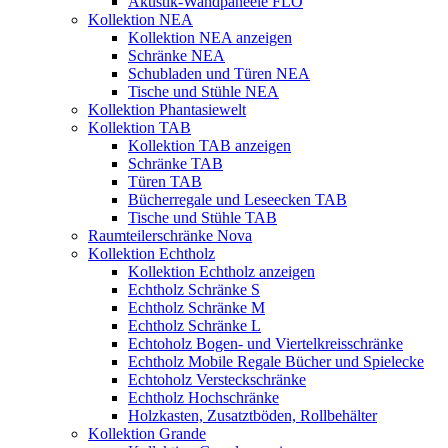
Akustik-Wandpaneele FLO
Kollektion NEA
Kollektion NEA anzeigen
Schränke NEA
Schubladen und Türen NEA
Tische und Stühle NEA
Kollektion Phantasiewelt
Kollektion TAB
Kollektion TAB anzeigen
Schränke TAB
Türen TAB
Bücherregale und Leseecken TAB
Tische und Stühle TAB
Raumteilerschränke Nova
Kollektion Echtholz
Kollektion Echtholz anzeigen
Echtholz Schränke S
Echtholz Schränke M
Echtholz Schränke L
Echtoholz Bogen- und Viertelkreisschränke
Echtholz Mobile Regale Bücher und Spielecke
Echtoholz Versteckschränke
Echtholz Hochschränke
Holzkasten, Zusatztböden, Rollbehälter
Kollektion Grande