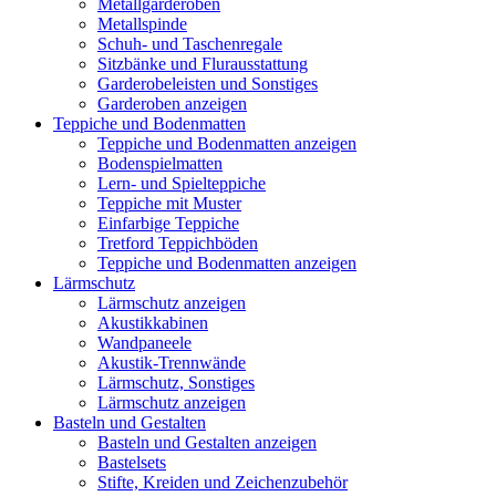
Metallgarderoben
Metallspinde
Schuh- und Taschenregale
Sitzbänke und Flurausstattung
Garderobeleisten und Sonstiges
Garderoben anzeigen
Teppiche und Bodenmatten
Teppiche und Bodenmatten anzeigen
Bodenspielmatten
Lern- und Spielteppiche
Teppiche mit Muster
Einfarbige Teppiche
Tretford Teppichböden
Teppiche und Bodenmatten anzeigen
Lärmschutz
Lärmschutz anzeigen
Akustikkabinen
Wandpaneele
Akustik-Trennwände
Lärmschutz, Sonstiges
Lärmschutz anzeigen
Basteln und Gestalten
Basteln und Gestalten anzeigen
Bastelsets
Stifte, Kreiden und Zeichenzubehör