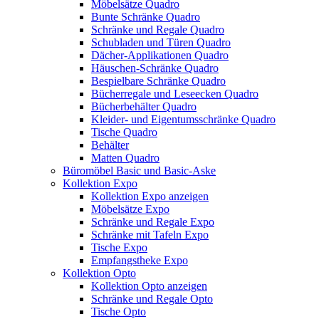
Möbelsätze Quadro
Bunte Schränke Quadro
Schränke und Regale Quadro
Schubladen und Türen Quadro
Dächer-Applikationen Quadro
Häuschen-Schränke Quadro
Bespielbare Schränke Quadro
Bücherregale und Leseecken Quadro
Bücherbehälter Quadro
Kleider- und Eigentumsschränke Quadro
Tische Quadro
Behälter
Matten Quadro
Büromöbel Basic und Basic-Aske
Kollektion Expo
Kollektion Expo anzeigen
Möbelsätze Expo
Schränke und Regale Expo
Schränke mit Tafeln Expo
Tische Expo
Empfangstheke Expo
Kollektion Opto
Kollektion Opto anzeigen
Schränke und Regale Opto
Tische Opto