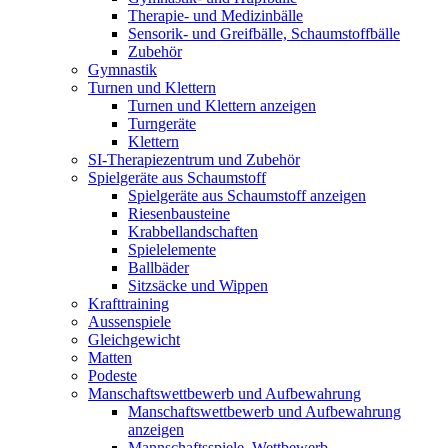
Therapie- und Medizinbälle
Sensorik- und Greifbälle, Schaumstoffbälle
Zubehör
Gymnastik
Turnen und Klettern
Turnen und Klettern anzeigen
Turngeräte
Klettern
SI-Therapiezentrum und Zubehör
Spielgeräte aus Schaumstoff
Spielgeräte aus Schaumstoff anzeigen
Riesenbausteine
Krabbellandschaften
Spielelemente
Ballbäder
Sitzsäcke und Wippen
Krafttraining
Aussenspiele
Gleichgewicht
Matten
Podeste
Manschaftswettbewerb und Aufbewahrung
Manschaftswettbewerb und Aufbewahrung
anzeigen
Mannschaftsspiele, Wettbewerb