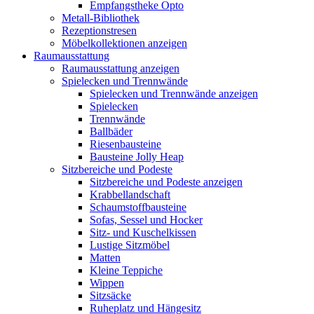
Empfangstheke Opto
Metall-Bibliothek
Rezeptionstresen
Möbelkollektionen anzeigen
Raumausstattung
Raumausstattung anzeigen
Spielecken und Trennwände
Spielecken und Trennwände anzeigen
Spielecken
Trennwände
Ballbäder
Riesenbausteine
Bausteine Jolly Heap
Sitzbereiche und Podeste
Sitzbereiche und Podeste anzeigen
Krabbellandschaft
Schaumstoffbausteine
Sofas, Sessel und Hocker
Sitz- und Kuschelkissen
Lustige Sitzmöbel
Matten
Kleine Teppiche
Wippen
Sitzsäcke
Ruheplatz und Hängesitz