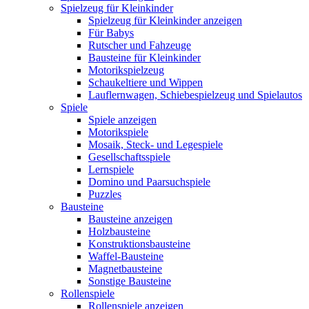
Spielzeug für Kleinkinder
Spielzeug für Kleinkinder anzeigen
Für Babys
Rutscher und Fahzeuge
Bausteine für Kleinkinder
Motorikspielzeug
Schaukeltiere und Wippen
Lauflernwagen, Schiebespielzeug und Spielautos
Spiele
Spiele anzeigen
Motorikspiele
Mosaik, Steck- und Legespiele
Gesellschaftsspiele
Lernspiele
Domino und Paarsuchspiele
Puzzles
Bausteine
Bausteine anzeigen
Holzbausteine
Konstruktionsbausteine
Waffel-Bausteine
Magnetbausteine
Sonstige Bausteine
Rollenspiele
Rollenspiele anzeigen