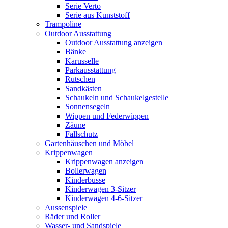
Serie Verto
Serie aus Kunststoff
Trampoline
Outdoor Ausstattung
Outdoor Ausstattung anzeigen
Bänke
Karusselle
Parkausstattung
Rutschen
Sandkästen
Schaukeln und Schaukelgestelle
Sonnensegeln
Wippen und Federwippen
Zäune
Fallschutz
Gartenhäuschen und Möbel
Krippenwagen
Krippenwagen anzeigen
Bollerwagen
Kinderbusse
Kinderwagen 3-Sitzer
Kinderwagen 4-6-Sitzer
Aussenspiele
Räder und Roller
Wasser- und Sandspiele