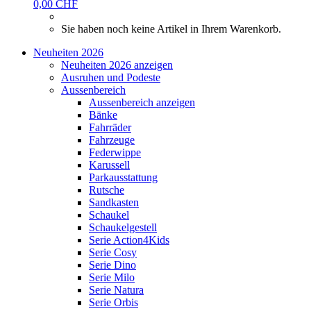
0,00 CHF
Sie haben noch keine Artikel in Ihrem Warenkorb.
Neuheiten 2026
Neuheiten 2026 anzeigen
Ausruhen und Podeste
Aussenbereich
Aussenbereich anzeigen
Bänke
Fahrräder
Fahrzeuge
Federwippe
Karussell
Parkausstattung
Rutsche
Sandkasten
Schaukel
Schaukelgestell
Serie Action4Kids
Serie Cosy
Serie Dino
Serie Milo
Serie Natura
Serie Orbis