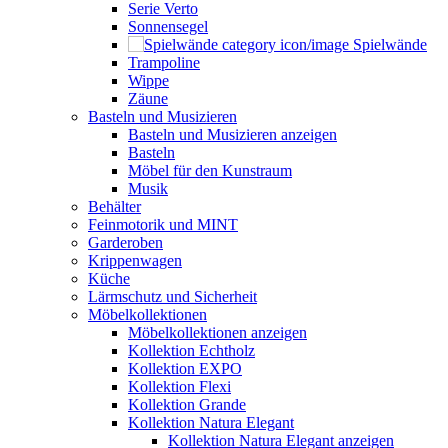
Serie Verto
Sonnensegel
Spielwände
Trampoline
Wippe
Zäune
Basteln und Musizieren
Basteln und Musizieren anzeigen
Basteln
Möbel für den Kunstraum
Musik
Behälter
Feinmotorik und MINT
Garderoben
Krippenwagen
Küche
Lärmschutz und Sicherheit
Möbelkollektionen
Möbelkollektionen anzeigen
Kollektion Echtholz
Kollektion EXPO
Kollektion Flexi
Kollektion Grande
Kollektion Natura Elegant
Kollektion Natura Elegant anzeigen