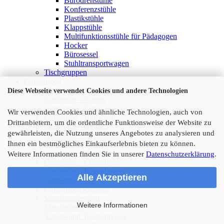
Bürodrehstühle
Konferenzstühle
Plastikstühle
Klappstühle
Multifunktionsstühle für Pädagogen
Hocker
Bürosessel
Stuhltransportwagen
Tischgruppen
Garderoben
Garderoben anzeigen
Diese Webseite verwendet Cookies und andere Technologien
Garderobe - Natura
Garderobe - Flexi
Wir verwenden Cookies und ähnliche Technologien, auch von
Garderobe - Häuschen
Drittanbietern, um die ordentliche Funktionsweise der Website zu
Garderobe - Quadro
gewährleisten, die Nutzung unseres Angebotes zu analysieren und
Garderobe - Schmetterling
Ihnen ein bestmögliches Einkaufserlebnis bieten zu können.
Garderobe - Wolke
Garderobe - Tropfen
Weitere Informationen finden Sie in unserer
Datenschutzerklärung
.
Garderobe - Chamäleon
Garderobe - Regenbogen
Alle Akzeptieren
Garderobe - Elli
Garderobenschränke
Metallgarderoben
Weitere Informationen
Metallspinde
Schuh- und Taschenregale