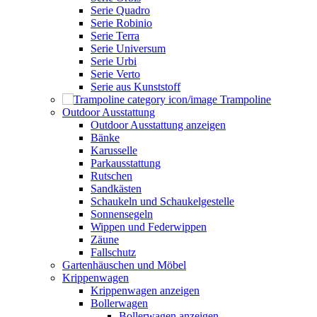
Serie Quadro
Serie Robinio
Serie Terra
Serie Universum
Serie Urbi
Serie Verto
Serie aus Kunststoff
Trampoline
Outdoor Ausstattung
Outdoor Ausstattung anzeigen
Bänke
Karusselle
Parkausstattung
Rutschen
Sandkästen
Schaukeln und Schaukelgestelle
Sonnensegeln
Wippen und Federwippen
Zäune
Fallschutz
Gartenhäuschen und Möbel
Krippenwagen
Krippenwagen anzeigen
Bollerwagen
Bollerwagen anzeigen