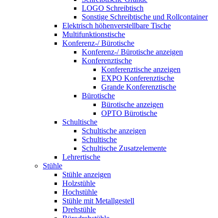
LOGO Schreibtisch
Sonstige Schreibtische und Rollcontainer
Elektrisch höhenverstellbare Tische
Multifunktionstische
Konferenz-/ Bürotische
Konferenz-/ Bürotische anzeigen
Konferenztische
Konferenztische anzeigen
EXPO Konferenztische
Grande Konferenztische
Bürotische
Bürotische anzeigen
OPTO Bürotische
Schultische
Schultische anzeigen
Schultische
Schultische Zusatzelemente
Lehrertische
Stühle
Stühle anzeigen
Holzstühle
Hochstühle
Stühle mit Metallgestell
Drehstühle