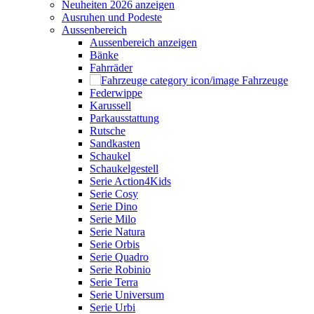
Neuheiten 2026 anzeigen
Ausruhen und Podeste
Aussenbereich
Aussenbereich anzeigen
Bänke
Fahrräder
Fahrzeuge
Federwippe
Karussell
Parkausstattung
Rutsche
Sandkasten
Schaukel
Schaukelgestell
Serie Action4Kids
Serie Cosy
Serie Dino
Serie Milo
Serie Natura
Serie Orbis
Serie Quadro
Serie Robinio
Serie Terra
Serie Universum
Serie Urbi