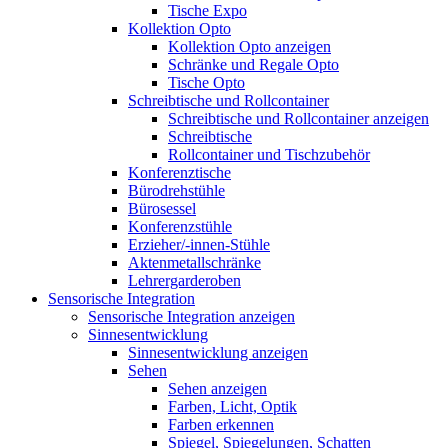
Tische Expo
Kollektion Opto
Kollektion Opto anzeigen
Schränke und Regale Opto
Tische Opto
Schreibtische und Rollcontainer
Schreibtische und Rollcontainer anzeigen
Schreibtische
Rollcontainer und Tischzubehör
Konferenztische
Bürodrehstühle
Bürosessel
Konferenzstühle
Erzieher/-innen-Stühle
Aktenmetallschränke
Lehrergarderoben
Sensorische Integration
Sensorische Integration anzeigen
Sinnesentwicklung
Sinnesentwicklung anzeigen
Sehen
Sehen anzeigen
Farben, Licht, Optik
Farben erkennen
Spiegel, Spiegelungen, Schatten