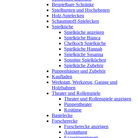
Bespielbare Schränke
Spielburgen und Hochebenen
Holz-Spielecken
Schaumstoff-Spielecken
Spielküche
Spielküche anzeigen
Spielküche Bianca
Chefkoch Spielküche
Spielküche Hannah
Spielküche Susanna
Sonstige Spielküchen
Spielküche Zubehör
Puppenhäuser und Zubehör
Kaufladen
Werkstatt, Werkzeug, Garage und
Holzbahnen
Theater und Rollenspiele
Theater und Rollenspiele anzeigen
Puppentheater
Kostüme
Bastelecke
Forscherecke
Forscherecke anzeigen
Ausstattung
Experimentiersets