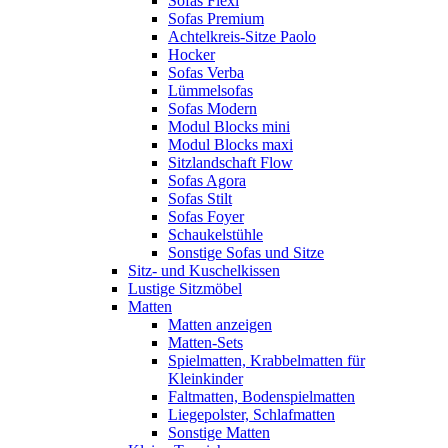
Sofas Flexi
Sofas Premium
Achtelkreis-Sitze Paolo
Hocker
Sofas Verba
Lümmelsofas
Sofas Modern
Modul Blocks mini
Modul Blocks maxi
Sitzlandschaft Flow
Sofas Agora
Sofas Stilt
Sofas Foyer
Schaukelstühle
Sonstige Sofas und Sitze
Sitz- und Kuschelkissen
Lustige Sitzmöbel
Matten
Matten anzeigen
Matten-Sets
Spielmatten, Krabbelmatten für
Kleinkinder
Faltmatten, Bodenspielmatten
Liegepolster, Schlafmatten
Sonstige Matten