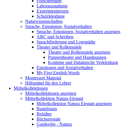
Forscherraum
Laborausstattung
Experimentiersets
Schutzkleidung
Naturwissenschaften
Sprache, Emotionen, Sozialverhalten
Sprache, Emotionen, Sozialverhalten anzeigen
ABC und Schreiben
Sprachförderung und Logopädie
Theater und Rollenspiele
Theater und Rollenspiele anzeigen
Puppentheater und Handpuppen
Kostüme und Didaktische Verkleidung
Emotionen und Sozialverhalten
My First English Words
Montessori Material
Hilfsmittel für den Lehrer
Möbelkollektionen
Möbelkollektionen anzeigen
Möbelkollektion Natura Elegant
Möbelkollektion Natura Elegant anzeigen
Bastelraum
Behälter
Bücherregale
Garderobe - Natura