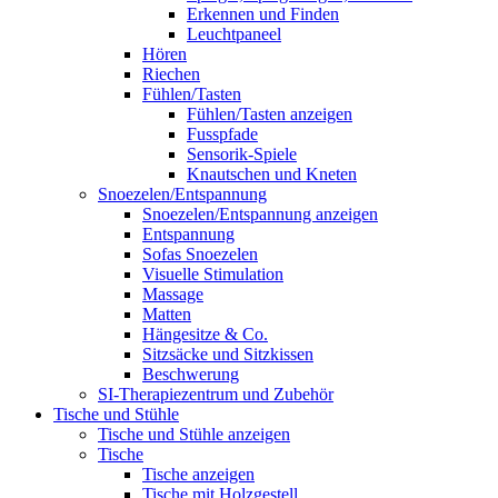
Erkennen und Finden
Leuchtpaneel
Hören
Riechen
Fühlen/Tasten
Fühlen/Tasten anzeigen
Fusspfade
Sensorik-Spiele
Knautschen und Kneten
Snoezelen/Entspannung
Snoezelen/Entspannung anzeigen
Entspannung
Sofas Snoezelen
Visuelle Stimulation
Massage
Matten
Hängesitze & Co.
Sitzsäcke und Sitzkissen
Beschwerung
SI-Therapiezentrum und Zubehör
Tische und Stühle
Tische und Stühle anzeigen
Tische
Tische anzeigen
Tische mit Holzgestell