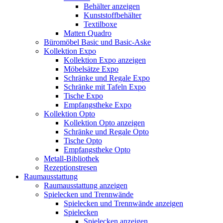
Behälter anzeigen
Kunststoffbehälter
Textilboxe
Matten Quadro
Büromöbel Basic und Basic-Aske
Kollektion Expo
Kollektion Expo anzeigen
Möbelsätze Expo
Schränke und Regale Expo
Schränke mit Tafeln Expo
Tische Expo
Empfangstheke Expo
Kollektion Opto
Kollektion Opto anzeigen
Schränke und Regale Opto
Tische Opto
Empfangstheke Opto
Metall-Bibliothek
Rezeptionstresen
Raumausstattung
Raumausstattung anzeigen
Spielecken und Trennwände
Spielecken und Trennwände anzeigen
Spielecken
Spielecken anzeigen