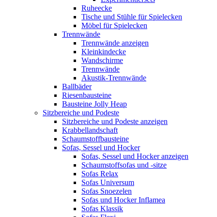
Ruheecke
Tische und Stühle für Spielecken
Möbel für Spielecken
Trennwände
Trennwände anzeigen
Kleinkindecke
Wandschirme
Trennwände
Akustik-Trennwände
Ballbäder
Riesenbausteine
Bausteine Jolly Heap
Sitzbereiche und Podeste
Sitzbereiche und Podeste anzeigen
Krabbellandschaft
Schaumstoffbausteine
Sofas, Sessel und Hocker
Sofas, Sessel und Hocker anzeigen
Schaumstoffsofas und -sitze
Sofas Relax
Sofas Universum
Sofas Snoezelen
Sofas und Hocker Inflamea
Sofas Klassik