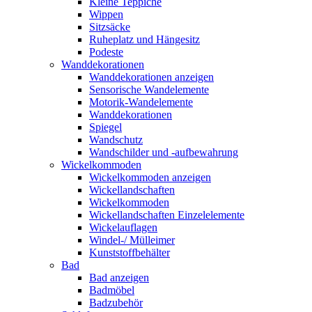
Kleine Teppiche
Wippen
Sitzsäcke
Ruheplatz und Hängesitz
Podeste
Wanddekorationen
Wanddekorationen anzeigen
Sensorische Wandelemente
Motorik-Wandelemente
Wanddekorationen
Spiegel
Wandschutz
Wandschilder und -aufbewahrung
Wickelkommoden
Wickelkommoden anzeigen
Wickellandschaften
Wickelkommoden
Wickellandschaften Einzelelemente
Wickelauflagen
Windel-/ Mülleimer
Kunststoffbehälter
Bad
Bad anzeigen
Badmöbel
Badzubehör