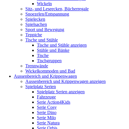
Wickeln
Sitz- und Leseecken, Bücherregale
Snoezelen/Entspannung
Spielecken
Spielsachen
Sport und Bewegung
Teppiche
Tische und Stühle
Tische und Stühle anzeigen
Stühle und Bänke
Tische
Tischgruppen
Trennwände
Wickelkommoden und Bad
Aussenbereich und Krippenwagen
Aussenbereich und Krippenwagen anzeigen
Spielplatz Serien
Spielplatz Serien anzeigen
Fahrzeuge
Serie Action4Kids
Serie Cosy
Serie Dino
Serie Milo
Serie Natura
Serie Orbis