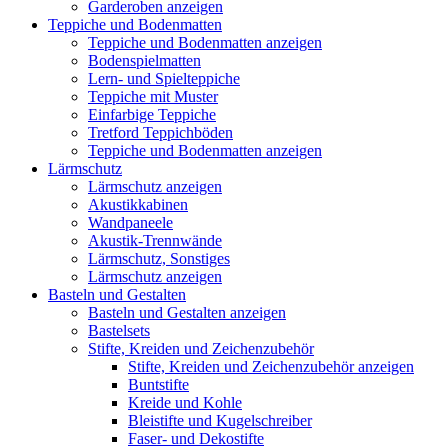
Garderoben anzeigen
Teppiche und Bodenmatten
Teppiche und Bodenmatten anzeigen
Bodenspielmatten
Lern- und Spielteppiche
Teppiche mit Muster
Einfarbige Teppiche
Tretford Teppichböden
Teppiche und Bodenmatten anzeigen
Lärmschutz
Lärmschutz anzeigen
Akustikkabinen
Wandpaneele
Akustik-Trennwände
Lärmschutz, Sonstiges
Lärmschutz anzeigen
Basteln und Gestalten
Basteln und Gestalten anzeigen
Bastelsets
Stifte, Kreiden und Zeichenzubehör
Stifte, Kreiden und Zeichenzubehör anzeigen
Buntstifte
Kreide und Kohle
Bleistifte und Kugelschreiber
Faser- und Dekostifte