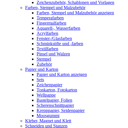
Zeichenzubehör, Schablonen und Vorlagen
Farben, Stempel und Malzubehör
Farben, Stempel und Malzubehör anzeigen
Temperafarben
Fingermalfarben
Aquarell-, Wasserfarben
Acrylfarben
Fenster-/Glasfarben
Schminkstifte und -farben
Textilfarben
Pinsel und Walzen
Stempel
Zubehör
Papier und Karton
Papier und Karton anzeigen
Sets
Zeichenpapier
Tonkarton, Fotokarton
Wellpappe
Bastelpapier, Folien
Scherenschnittpapier
Krepppapier, Seidenpapier
Moosgummi
Kleber, Magnet und Klett
Schneiden und Stanzen