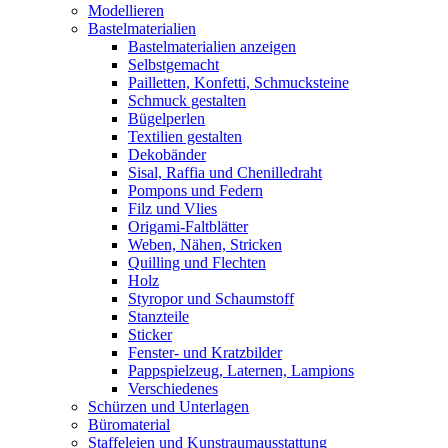
Modellieren
Bastelmaterialien
Bastelmaterialien anzeigen
Selbstgemacht
Pailletten, Konfetti, Schmucksteine
Schmuck gestalten
Bügelperlen
Textilien gestalten
Dekobänder
Sisal, Raffia und Chenilledraht
Pompons und Federn
Filz und Vlies
Origami-Faltblätter
Weben, Nähen, Stricken
Quilling und Flechten
Holz
Styropor und Schaumstoff
Stanzteile
Sticker
Fenster- und Kratzbilder
Pappspielzeug, Laternen, Lampions
Verschiedenes
Schürzen und Unterlagen
Büromaterial
Staffeleien und Kunstraumausstattung