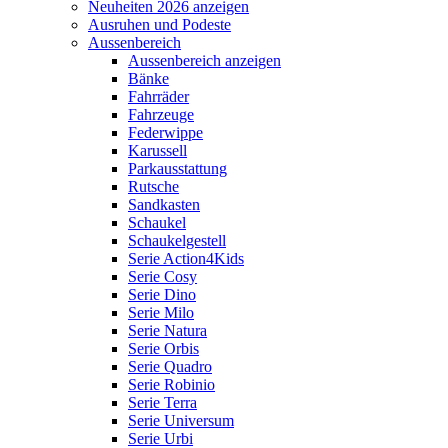
Neuheiten 2026 anzeigen
Ausruhen und Podeste
Aussenbereich
Aussenbereich anzeigen
Bänke
Fahrräder
Fahrzeuge
Federwippe
Karussell
Parkausstattung
Rutsche
Sandkasten
Schaukel
Schaukelgestell
Serie Action4Kids
Serie Cosy
Serie Dino
Serie Milo
Serie Natura
Serie Orbis
Serie Quadro
Serie Robinio
Serie Terra
Serie Universum
Serie Urbi