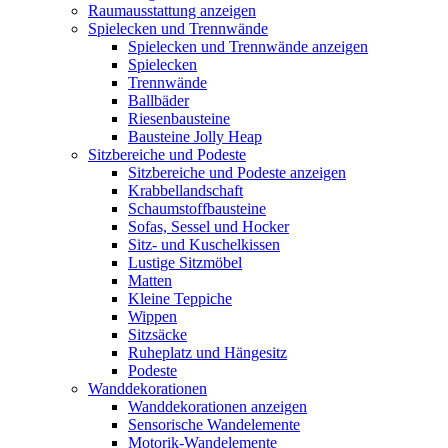
Raumausstattung anzeigen
Spielecken und Trennwände
Spielecken und Trennwände anzeigen
Spielecken
Trennwände
Ballbäder
Riesenbausteine
Bausteine Jolly Heap
Sitzbereiche und Podeste
Sitzbereiche und Podeste anzeigen
Krabbellandschaft
Schaumstoffbausteine
Sofas, Sessel und Hocker
Sitz- und Kuschelkissen
Lustige Sitzmöbel
Matten
Kleine Teppiche
Wippen
Sitzsäcke
Ruheplatz und Hängesitz
Podeste
Wanddekorationen
Wanddekorationen anzeigen
Sensorische Wandelemente
Motorik-Wandelemente