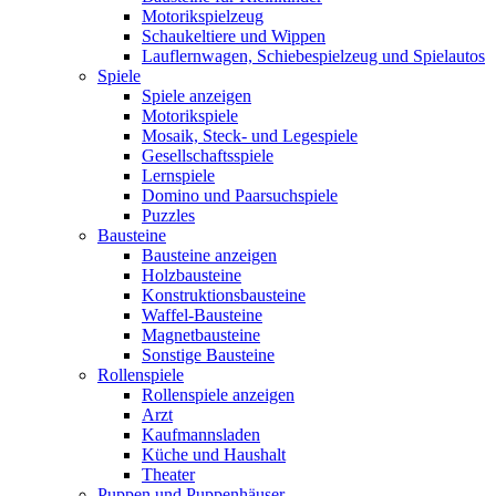
Motorikspielzeug
Schaukeltiere und Wippen
Lauflernwagen, Schiebespielzeug und Spielautos
Spiele
Spiele anzeigen
Motorikspiele
Mosaik, Steck- und Legespiele
Gesellschaftsspiele
Lernspiele
Domino und Paarsuchspiele
Puzzles
Bausteine
Bausteine anzeigen
Holzbausteine
Konstruktionsbausteine
Waffel-Bausteine
Magnetbausteine
Sonstige Bausteine
Rollenspiele
Rollenspiele anzeigen
Arzt
Kaufmannsladen
Küche und Haushalt
Theater
Puppen und Puppenhäuser