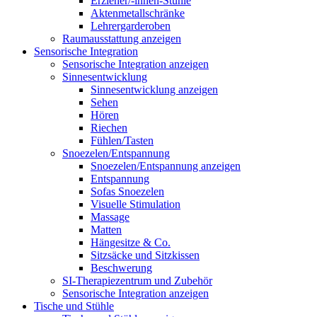
Erzieher/-innen-Stühle
Aktenmetallschränke
Lehrergarderoben
Raumausstattung anzeigen
Sensorische Integration
Sensorische Integration anzeigen
Sinnesentwicklung
Sinnesentwicklung anzeigen
Sehen
Hören
Riechen
Fühlen/Tasten
Snoezelen/Entspannung
Snoezelen/Entspannung anzeigen
Entspannung
Sofas Snoezelen
Visuelle Stimulation
Massage
Matten
Hängesitze & Co.
Sitzsäcke und Sitzkissen
Beschwerung
SI-Therapiezentrum und Zubehör
Sensorische Integration anzeigen
Tische und Stühle