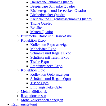
Häuschen-Schränke Quadro
Bespielbare Schränke Quadro
Bücherregale und Leseecken Quadro
Bücherbehälter Quadro
Kleider- und Eigentumsschränke Quadro
Tische Quadro
Behälter
Matten Quadro
Büromöbel Basic und Basic-Aske
Kollektion Expo
Kollektion Expo anzeigen
Möbelsätze Expo
Schränke und Regale Expo
Schränke mit Tafeln Expo
Tische Expo
Empfangstheke Expo
Kollektion Opto
Kollektion Opto anzeigen
Schränke und Regale Opto
Tische Opto
Empfangstheke Opto
Metall-Bibliothek
Rezeptionstresen
Möbelkollektionen anzeigen
Raumausstattung