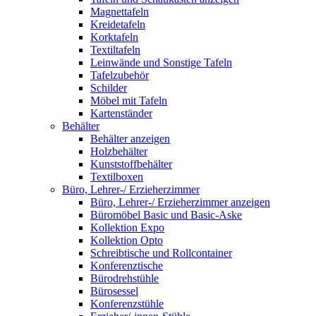
Magnettafeln
Kreidetafeln
Korktafeln
Textiltafeln
Leinwände und Sonstige Tafeln
Tafelzubehör
Schilder
Möbel mit Tafeln
Kartenständer
Behälter
Behälter anzeigen
Holzbehälter
Kunststoffbehälter
Textilboxen
Büro, Lehrer-/ Erzieherzimmer
Büro, Lehrer-/ Erzieherzimmer anzeigen
Büromöbel Basic und Basic-Aske
Kollektion Expo
Kollektion Opto
Schreibtische und Rollcontainer
Konferenztische
Bürodrehstühle
Bürosessel
Konferenzstühle