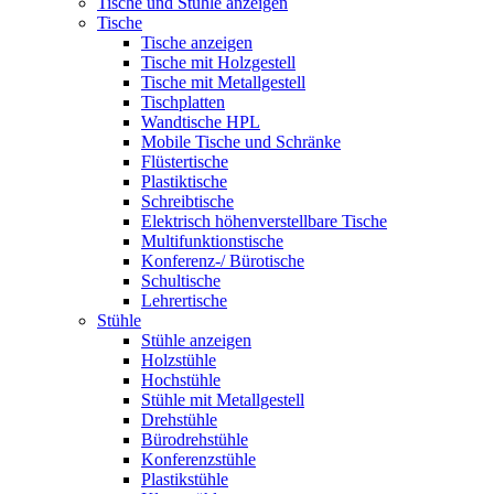
Tische und Stühle anzeigen
Tische
Tische anzeigen
Tische mit Holzgestell
Tische mit Metallgestell
Tischplatten
Wandtische HPL
Mobile Tische und Schränke
Flüstertische
Plastiktische
Schreibtische
Elektrisch höhenverstellbare Tische
Multifunktionstische
Konferenz-/ Bürotische
Schultische
Lehrertische
Stühle
Stühle anzeigen
Holzstühle
Hochstühle
Stühle mit Metallgestell
Drehstühle
Bürodrehstühle
Konferenzstühle
Plastikstühle