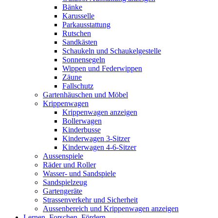
Bänke
Karusselle
Parkausstattung
Rutschen
Sandkästen
Schaukeln und Schaukelgestelle
Sonnensegeln
Wippen und Federwippen
Zäune
Fallschutz
Gartenhäuschen und Möbel
Krippenwagen
Krippenwagen anzeigen
Bollerwagen
Kinderbusse
Kinderwagen 3-Sitzer
Kinderwagen 4-6-Sitzer
Aussenspiele
Räder und Roller
Wasser- und Sandspiele
Sandspielzeug
Gartengeräte
Strassenverkehr und Sicherheit
Aussenbereich und Krippenwagen anzeigen
Lernen, Forschen, Fördern