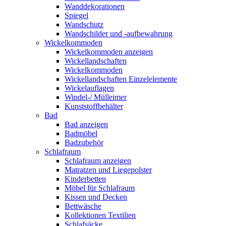
Wanddekorationen
Spiegel
Wandschutz
Wandschilder und -aufbewahrung
Wickelkommoden
Wickelkommoden anzeigen
Wickellandschaften
Wickelkommoden
Wickellandschaften Einzelelemente
Wickelauflagen
Windel-/ Mülleimer
Kunststoffbehälter
Bad
Bad anzeigen
Badmöbel
Badzubehör
Schlafraum
Schlafraum anzeigen
Matratzen und Liegepolster
Kinderbetten
Möbel für Schlafraum
Kissen und Decken
Bettwäsche
Kollektionen Textilien
Schlafsäcke