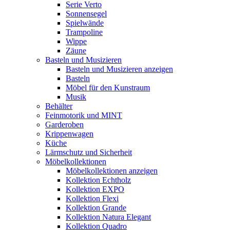
Serie Verto
Sonnensegel
Spielwände
Trampoline
Wippe
Zäune
Basteln und Musizieren
Basteln und Musizieren anzeigen
Basteln
Möbel für den Kunstraum
Musik
Behälter
Feinmotorik und MINT
Garderoben
Krippenwagen
Küche
Lärmschutz und Sicherheit
Möbelkollektionen
Möbelkollektionen anzeigen
Kollektion Echtholz
Kollektion EXPO
Kollektion Flexi
Kollektion Grande
Kollektion Natura Elegant
Kollektion Quadro