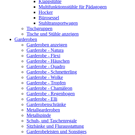
Klappstühle
Multifunktionsstühle für Pädagogen
Hocker
Bürosessel
Stuhltransportwagen
Tischgruppen
Tische und Stühle anzeigen
Garderoben
Garderoben anzeigen
Garderobe - Natura
Garderobe - Flexi
Garderobe - Häuschen
Garderobe - Quadro
Garderobe - Schmetterling
Garderobe - Wolke
Garderobe - Tropfen
Garderobe - Chamäleon
Garderobe - Regenbogen
Garderobe - Elli
Garderobenschränke
Metallgarderoben
Metallspinde
Schuh- und Taschenregale
Sitzbänke und Flurausstattung
Garderobeleisten und Sonstiges