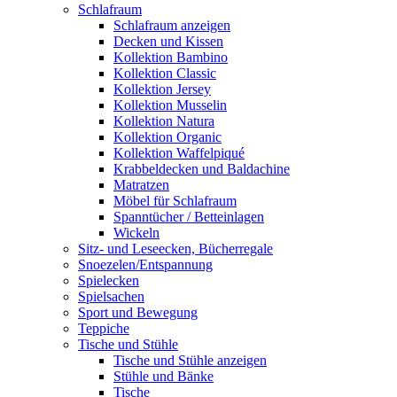
Schlafraum
Schlafraum anzeigen
Decken und Kissen
Kollektion Bambino
Kollektion Classic
Kollektion Jersey
Kollektion Musselin
Kollektion Natura
Kollektion Organic
Kollektion Waffelpiqué
Krabbeldecken und Baldachine
Matratzen
Möbel für Schlafraum
Spanntücher / Betteinlagen
Wickeln
Sitz- und Leseecken, Bücherregale
Snoezelen/Entspannung
Spielecken
Spielsachen
Sport und Bewegung
Teppiche
Tische und Stühle
Tische und Stühle anzeigen
Stühle und Bänke
Tische