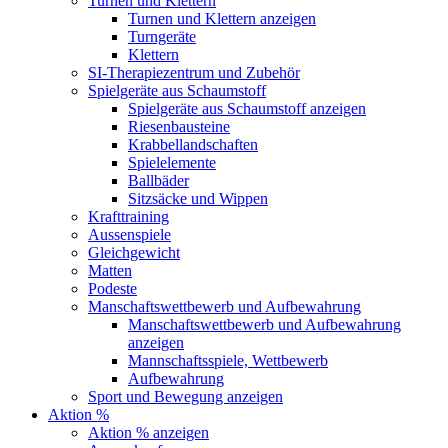
Turnen und Klettern
Turnen und Klettern anzeigen
Turngeräte
Klettern
SI-Therapiezentrum und Zubehör
Spielgeräte aus Schaumstoff
Spielgeräte aus Schaumstoff anzeigen
Riesenbausteine
Krabbellandschaften
Spielelemente
Ballbäder
Sitzsäcke und Wippen
Krafttraining
Aussenspiele
Gleichgewicht
Matten
Podeste
Manschaftswettbewerb und Aufbewahrung
Manschaftswettbewerb und Aufbewahrung
anzeigen
Mannschaftsspiele, Wettbewerb
Aufbewahrung
Sport und Bewegung anzeigen
Aktion %
Aktion % anzeigen