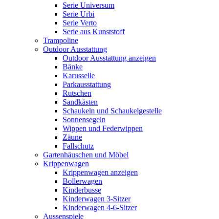
Serie Universum
Serie Urbi
Serie Verto
Serie aus Kunststoff
Trampoline
Outdoor Ausstattung
Outdoor Ausstattung anzeigen
Bänke
Karusselle
Parkausstattung
Rutschen
Sandkästen
Schaukeln und Schaukelgestelle
Sonnensegeln
Wippen und Federwippen
Zäune
Fallschutz
Gartenhäuschen und Möbel
Krippenwagen
Krippenwagen anzeigen
Bollerwagen
Kinderbusse
Kinderwagen 3-Sitzer
Kinderwagen 4-6-Sitzer
Aussenspiele