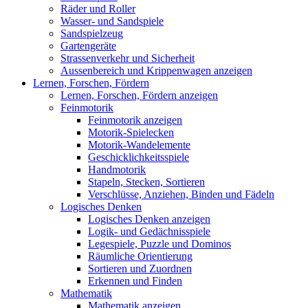
Räder und Roller
Wasser- und Sandspiele
Sandspielzeug
Gartengeräte
Strassenverkehr und Sicherheit
Aussenbereich und Krippenwagen anzeigen
Lernen, Forschen, Fördern
Lernen, Forschen, Fördern anzeigen
Feinmotorik
Feinmotorik anzeigen
Motorik-Spielecken
Motorik-Wandelemente
Geschicklichkeitsspiele
Handmotorik
Stapeln, Stecken, Sortieren
Verschlüsse, Anziehen, Binden und Fädeln
Logisches Denken
Logisches Denken anzeigen
Logik- und Gedächnisspiele
Legespiele, Puzzle und Dominos
Räumliche Orientierung
Sortieren und Zuordnen
Erkennen und Finden
Mathematik
Mathematik anzeigen