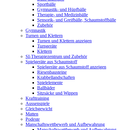
Sportbälle
Gymnastik- und Hüpfbälle
Therapie- und Medizinbälle
Sensorik- und Greifbälle, Schaumstoffbälle
Zubehör
Gymnastik
Turnen und Klettern
Turnen und Klettern anzeigen
Turngeräte
Klettern
SI-Therapiezentrum und Zubehör
Spielgeräte aus Schaumstoff
Spielgeräte aus Schaumstoff anzeigen
Riesenbausteine
Krabbellandschaften
Spielelemente
Ballbäder
Sitzsäcke und Wippen
Krafttraining
Aussenspiele
Gleichgewicht
Matten
Podeste
Manschaftswettbewerb und Aufbewahrung
Manschaftswettbewerb und Aufbewahrung