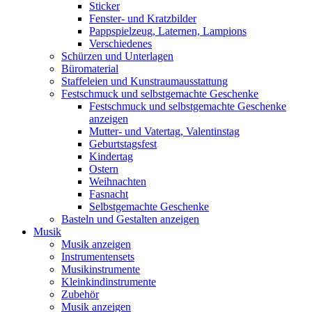
Sticker
Fenster- und Kratzbilder
Pappspielzeug, Laternen, Lampions
Verschiedenes
Schürzen und Unterlagen
Büromaterial
Staffeleien und Kunstraumausstattung
Festschmuck und selbstgemachte Geschenke
Festschmuck und selbstgemachte Geschenke
anzeigen
Mutter- und Vatertag, Valentinstag
Geburtstagsfest
Kindertag
Ostern
Weihnachten
Fasnacht
Selbstgemachte Geschenke
Basteln und Gestalten anzeigen
Musik
Musik anzeigen
Instrumentensets
Musikinstrumente
Kleinkindinstrumente
Zubehör
Musik anzeigen