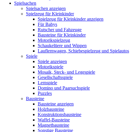
Spielsachen
Spielsachen anzeigen
Spielzeug für Kleinkinder
Spielzeug für Kleinkinder anzeigen
Für Babys
Rutscher und Fahzeuge
Bausteine für Kleinkinder
Motorikspielzeug
Schaukeltiere und Wippen
Lauflernwagen, Schiebespielzeug und Spielautos
Spiele
Spiele anzeigen
Motorikspiele
Mosaik, Steck- und Legespiele
Gesellschaftsspiele
Lernspiele
Domino und Paarsuchspiele
Puzzles
Bausteine
Bausteine anzeigen
Holzbausteine
Konstruktionsbausteine
Waffel-Bausteine
Magnetbausteine
Sonstige Bausteine