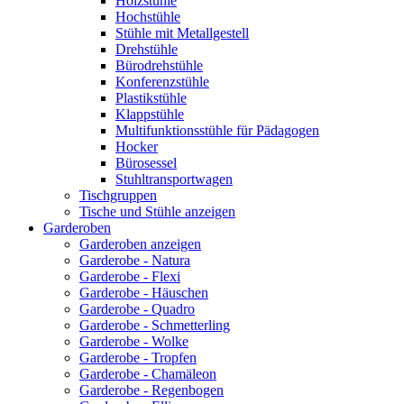
Holzstühle
Hochstühle
Stühle mit Metallgestell
Drehstühle
Bürodrehstühle
Konferenzstühle
Plastikstühle
Klappstühle
Multifunktionsstühle für Pädagogen
Hocker
Bürosessel
Stuhltransportwagen
Tischgruppen
Tische und Stühle anzeigen
Garderoben
Garderoben anzeigen
Garderobe - Natura
Garderobe - Flexi
Garderobe - Häuschen
Garderobe - Quadro
Garderobe - Schmetterling
Garderobe - Wolke
Garderobe - Tropfen
Garderobe - Chamäleon
Garderobe - Regenbogen