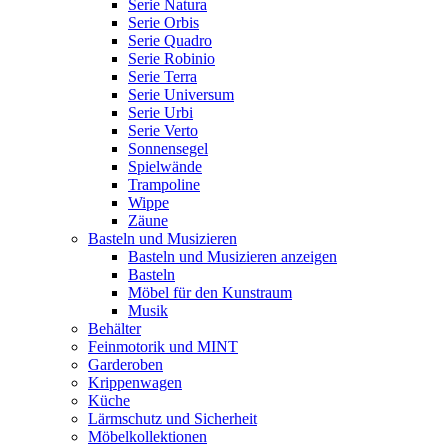
Serie Natura
Serie Orbis
Serie Quadro
Serie Robinio
Serie Terra
Serie Universum
Serie Urbi
Serie Verto
Sonnensegel
Spielwände
Trampoline
Wippe
Zäune
Basteln und Musizieren
Basteln und Musizieren anzeigen
Basteln
Möbel für den Kunstraum
Musik
Behälter
Feinmotorik und MINT
Garderoben
Krippenwagen
Küche
Lärmschutz und Sicherheit
Möbelkollektionen