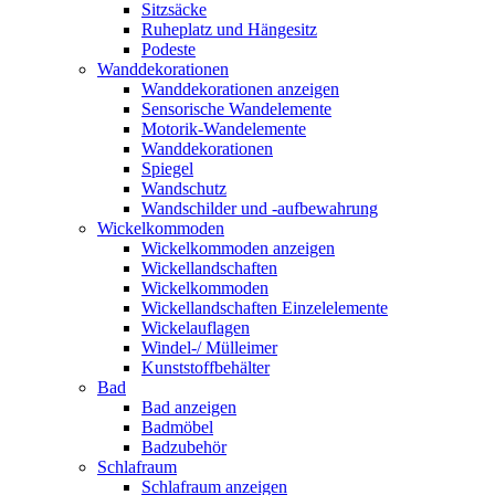
Sitzsäcke
Ruheplatz und Hängesitz
Podeste
Wanddekorationen
Wanddekorationen anzeigen
Sensorische Wandelemente
Motorik-Wandelemente
Wanddekorationen
Spiegel
Wandschutz
Wandschilder und -aufbewahrung
Wickelkommoden
Wickelkommoden anzeigen
Wickellandschaften
Wickelkommoden
Wickellandschaften Einzelelemente
Wickelauflagen
Windel-/ Mülleimer
Kunststoffbehälter
Bad
Bad anzeigen
Badmöbel
Badzubehör
Schlafraum
Schlafraum anzeigen