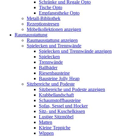
Schränke und Regale Opto
Tische Opto
Empfangstheke Opto
Metall-Bibliothek
Rezeptionstresen
Möbelkollektionen anzeigen
Raumausstattung
Raumausstattung anzeigen
Spielecken und Trennwände
Spielecken und Trennwände anzeigen
Spielecken
Trennwände
Ballbäder
Riesenbausteine
Bausteine Jolly Heap
Sitzbereiche und Podeste
Sitzbereiche und Podeste anzeigen
Krabbellandschaft
Schaumstoffbausteine
Sofas, Sessel und Hocker
Sitz- und Kuschelkissen
Lustige Sitzmöbel
Matten
Kleine Teppiche
Wippen