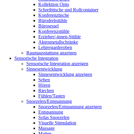
Kollektion Opto
Schreibtische und Rollcontainer
Konferenztische
Bürodrehstühle
Bürosessel
Konferenzstühle
Erzieher/-innen-Stühle
Aktenmetallschränke
Lehrergarderoben
Raumausstattung anzeigen
Sensorische Integration
Sensorische Integration anzeigen
Sinnesentwicklung
Sinnesentwicklung anzeigen
Sehen
Hören
Riechen
Fühlen/Tasten
Snoezelen/Entspannung
Snoezelen/Entspannung anzeigen
Entspannung
Sofas Snoezelen
Visuelle Stimulation
Massage
Matten