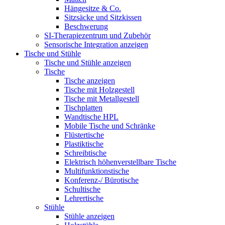
Hängesitze & Co.
Sitzsäcke und Sitzkissen
Beschwerung
SI-Therapiezentrum und Zubehör
Sensorische Integration anzeigen
Tische und Stühle
Tische und Stühle anzeigen
Tische
Tische anzeigen
Tische mit Holzgestell
Tische mit Metallgestell
Tischplatten
Wandtische HPL
Mobile Tische und Schränke
Flüstertische
Plastiktische
Schreibtische
Elektrisch höhenverstellbare Tische
Multifunktionstische
Konferenz-/ Bürotische
Schultische
Lehrertische
Stühle
Stühle anzeigen