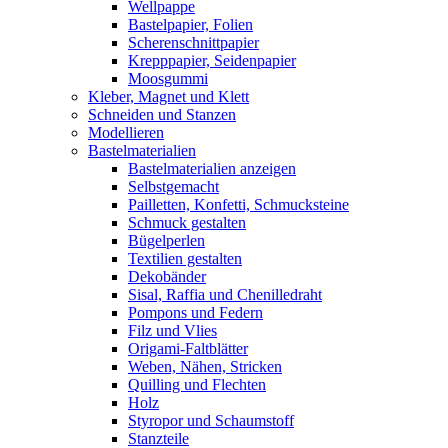
Wellpappe
Bastelpapier, Folien
Scherenschnittpapier
Krepppapier, Seidenpapier
Moosgummi
Kleber, Magnet und Klett
Schneiden und Stanzen
Modellieren
Bastelmaterialien
Bastelmaterialien anzeigen
Selbstgemacht
Pailletten, Konfetti, Schmucksteine
Schmuck gestalten
Bügelperlen
Textilien gestalten
Dekobänder
Sisal, Raffia und Chenilledraht
Pompons und Federn
Filz und Vlies
Origami-Faltblätter
Weben, Nähen, Stricken
Quilling und Flechten
Holz
Styropor und Schaumstoff
Stanzteile