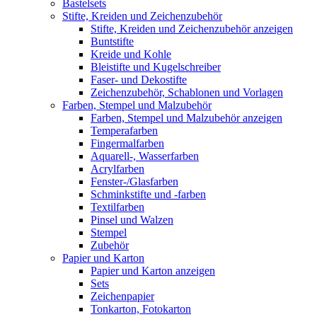
Bastelsets
Stifte, Kreiden und Zeichenzubehör
Stifte, Kreiden und Zeichenzubehör anzeigen
Buntstifte
Kreide und Kohle
Bleistifte und Kugelschreiber
Faser- und Dekostifte
Zeichenzubehör, Schablonen und Vorlagen
Farben, Stempel und Malzubehör
Farben, Stempel und Malzubehör anzeigen
Temperafarben
Fingermalfarben
Aquarell-, Wasserfarben
Acrylfarben
Fenster-/Glasfarben
Schminkstifte und -farben
Textilfarben
Pinsel und Walzen
Stempel
Zubehör
Papier und Karton
Papier und Karton anzeigen
Sets
Zeichenpapier
Tonkarton, Fotokarton