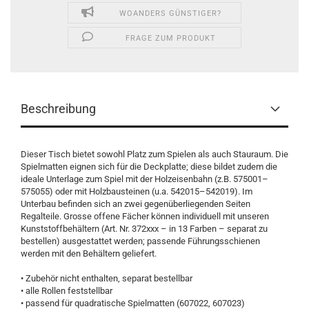
WOANDERS GÜNSTIGER?
FRAGE ZUM PRODUKT
Beschreibung
Dieser Tisch bietet sowohl Platz zum Spielen als auch Stauraum. Die
Spielmatten eignen sich für die Deckplatte; diese bildet zudem die
ideale Unterlage zum Spiel mit der Holzeisenbahn (z.B. 575001–
575055) oder mit Holzbausteinen (u.a. 542015–542019). Im
Unterbau befinden sich an zwei gegenüberliegenden Seiten
Regalteile. Grosse offene Fächer können individuell mit unseren
Kunststoffbehältern (Art. Nr. 372xxx – in 13 Farben – separat zu
bestellen) ausgestattet werden; passende Führungsschienen
werden mit den Behältern geliefert.
• Zubehör nicht enthalten, separat bestellbar
• alle Rollen feststellbar
• passend für quadratische Spielmatten (607022, 607023)