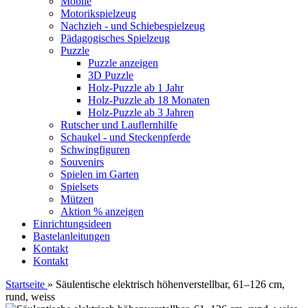
Mobile
Motorikspielzeug
Nachzieh - und Schiebespielzeug
Pädagogisches Spielzeug
Puzzle
Puzzle anzeigen
3D Puzzle
Holz-Puzzle ab 1 Jahr
Holz-Puzzle ab 18 Monaten
Holz-Puzzle ab 3 Jahren
Rutscher und Lauflernhilfe
Schaukel - und Steckenpferde
Schwingfiguren
Souvenirs
Spielen im Garten
Spielsets
Mützen
Aktion % anzeigen
Einrichtungsideen
Bastelanleitungen
Kontakt
Kontakt
Startseite
»
Säulentische elektrisch höhenverstellbar, 61–126 cm,
rund, weiss