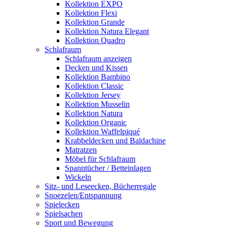
Kollektion EXPO
Kollektion Flexi
Kollektion Grande
Kollektion Natura Elegant
Kollektion Quadro
Schlafraum
Schlafraum anzeigen
Decken und Kissen
Kollektion Bambino
Kollektion Classic
Kollektion Jersey
Kollektion Musselin
Kollektion Natura
Kollektion Organic
Kollektion Waffelpiqué
Krabbeldecken und Baldachine
Matratzen
Möbel für Schlafraum
Spanntücher / Betteinlagen
Wickeln
Sitz- und Leseecken, Bücherregale
Snoezelen/Entspannung
Spielecken
Spielsachen
Sport und Bewegung