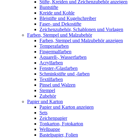
Stifte, Kreiden und Zeichenzubehör anzeigen
Buntstifte
Kreide und Kohle
Bleistifte und Kugelschreiber
Faser- und Dekostifte
Zeichenzubehör, Schablonen und Vorlagen
Farben, Stempel und Malzubehör
Farben, Stempel und Malzubehör anzeigen
Temperafarben
Fingermalfarben
Aquarell-, Wasserfarben
Acrylfarben
Fenster-/Glasfarben
Schminkstifte und -farben
Textilfarben
Pinsel und Walzen
Stempel
Zubehör
Papier und Karton
Papier und Karton anzeigen
Sets
Zeichenpapier
Tonkarton, Fotokarton
Wellpappe
Bastelpapier, Folien