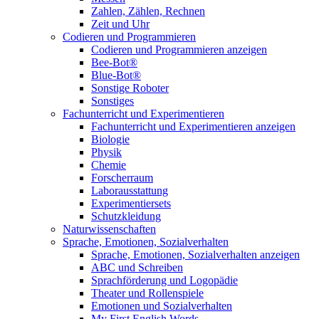
Zahlen, Zählen, Rechnen
Zeit und Uhr
Codieren und Programmieren
Codieren und Programmieren anzeigen
Bee-Bot®
Blue-Bot®
Sonstige Roboter
Sonstiges
Fachunterricht und Experimentieren
Fachunterricht und Experimentieren anzeigen
Biologie
Physik
Chemie
Forscherraum
Laborausstattung
Experimentiersets
Schutzkleidung
Naturwissenschaften
Sprache, Emotionen, Sozialverhalten
Sprache, Emotionen, Sozialverhalten anzeigen
ABC und Schreiben
Sprachförderung und Logopädie
Theater und Rollenspiele
Emotionen und Sozialverhalten
My First English Words