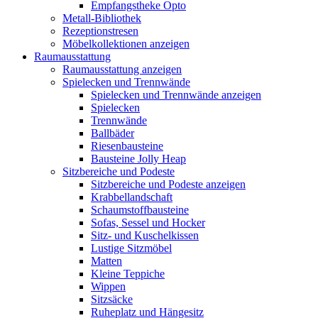
Empfangstheke Opto
Metall-Bibliothek
Rezeptionstresen
Möbelkollektionen anzeigen
Raumausstattung
Raumausstattung anzeigen
Spielecken und Trennwände
Spielecken und Trennwände anzeigen
Spielecken
Trennwände
Ballbäder
Riesenbausteine
Bausteine Jolly Heap
Sitzbereiche und Podeste
Sitzbereiche und Podeste anzeigen
Krabbellandschaft
Schaumstoffbausteine
Sofas, Sessel und Hocker
Sitz- und Kuschelkissen
Lustige Sitzmöbel
Matten
Kleine Teppiche
Wippen
Sitzsäcke
Ruheplatz und Hängesitz