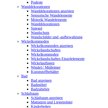
Podeste
Wanddekorationen
Wanddekorationen anzeigen
Sensorische Wandelemente
Motorik-Wandelemente
Wanddekorationen
Spiegel
Wandschutz
Wandschilder und -aufbewahrung
Wickelkommoden
Wickelkommoden anzeigen
Wickellandschaften
Wickelkommoden
Wickellandschaften Einzelelemente
Wickelauflagen
Windel-/ Mülleimer
Kunststoffbehälter
Bad
Bad anzeigen
Badmöbel
Badzubehör
Schlafraum
Schlafraum anzeigen
Matratzen und Liegepolster
Kinderbetten