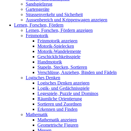
Sandspielzeug
Gartengeräte
Strassenverkehr und Sicherheit
Aussenbereich und Krippenwagen anzeigen
Lernen, Forschen, Fördern
Lernen, Forschen, Fördern anzeigen
Feinmotorik
Feinmotorik anzeigen
Motorik-Spielecken
Motorik-Wandelemente
Geschicklichkeitsspiele
Handmotorik
Stapeln, Stecken, Sortieren
Verschlüsse, Anziehen, Binden und Fädeln
Logisches Denken
Logisches Denken anzeigen
Logik- und Gedächnisspiele
Legespiele, Puzzle und Dominos
Räumliche Orientierung
Sortieren und Zuordnen
Erkennen und Finden
Mathematik
Mathematik anzeigen
Geometrische Figuren
Messen