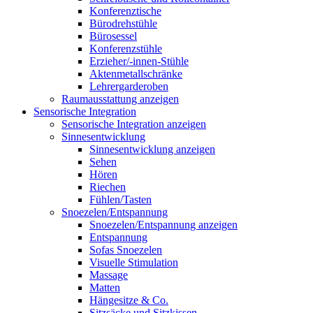
Konferenztische
Bürodrehstühle
Bürosessel
Konferenzstühle
Erzieher/-innen-Stühle
Aktenmetallschränke
Lehrergarderoben
Raumausstattung anzeigen
Sensorische Integration
Sensorische Integration anzeigen
Sinnesentwicklung
Sinnesentwicklung anzeigen
Sehen
Hören
Riechen
Fühlen/Tasten
Snoezelen/Entspannung
Snoezelen/Entspannung anzeigen
Entspannung
Sofas Snoezelen
Visuelle Stimulation
Massage
Matten
Hängesitze & Co.
Sitzsäcke und Sitzkissen