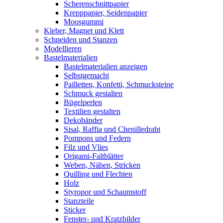
Scherenschnittpapier
Krepppapier, Seidenpapier
Moosgummi
Kleber, Magnet und Klett
Schneiden und Stanzen
Modellieren
Bastelmaterialien
Bastelmaterialien anzeigen
Selbstgemacht
Pailletten, Konfetti, Schmucksteine
Schmuck gestalten
Bügelperlen
Textilien gestalten
Dekobänder
Sisal, Raffia und Chenilledraht
Pompons und Federn
Filz und Vlies
Origami-Faltblätter
Weben, Nähen, Stricken
Quilling und Flechten
Holz
Styropor und Schaumstoff
Stanzteile
Sticker
Fenster- und Kratzbilder