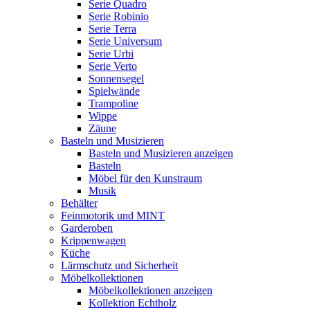
Serie Quadro
Serie Robinio
Serie Terra
Serie Universum
Serie Urbi
Serie Verto
Sonnensegel
Spielwände
Trampoline
Wippe
Zäune
Basteln und Musizieren
Basteln und Musizieren anzeigen
Basteln
Möbel für den Kunstraum
Musik
Behälter
Feinmotorik und MINT
Garderoben
Krippenwagen
Küche
Lärmschutz und Sicherheit
Möbelkollektionen
Möbelkollektionen anzeigen
Kollektion Echtholz