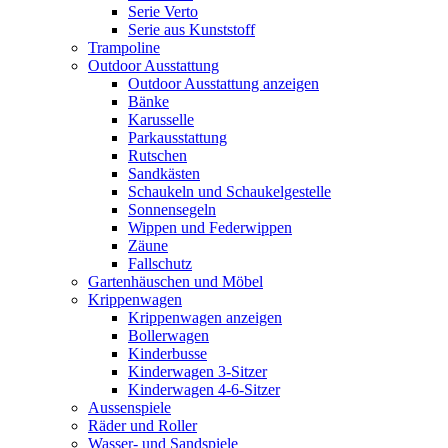
Serie Verto
Serie aus Kunststoff
Trampoline
Outdoor Ausstattung
Outdoor Ausstattung anzeigen
Bänke
Karusselle
Parkausstattung
Rutschen
Sandkästen
Schaukeln und Schaukelgestelle
Sonnensegeln
Wippen und Federwippen
Zäune
Fallschutz
Gartenhäuschen und Möbel
Krippenwagen
Krippenwagen anzeigen
Bollerwagen
Kinderbusse
Kinderwagen 3-Sitzer
Kinderwagen 4-6-Sitzer
Aussenspiele
Räder und Roller
Wasser- und Sandspiele