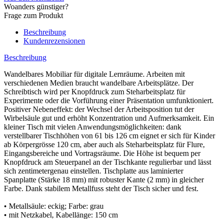
Woanders günstiger?
Frage zum Produkt
Beschreibung
Kundenrezensionen
Beschreibung
Wandelbares Mobiliar für digitale Lernräume. Arbeiten mit
verschiedenen Medien braucht wandelbare Arbeitsplätze. Der
Schreibtisch wird per Knopfdruck zum Steharbeitsplatz für
Experimente oder die Vorführung einer Präsentation umfunktioniert.
Positiver Nebeneffekt: der Wechsel der Arbeitsposition tut der
Wirbelsäule gut und erhöht Konzentration und Aufmerksamkeit. Ein
kleiner Tisch mit vielen Anwendungsmöglichkeiten: dank
verstellbarer Tischhöhen von 61 bis 126 cm eignet er sich für Kinder
ab Körpergrösse 120 cm, aber auch als Steharbeitsplatz für Flure,
Eingangsbereiche und Vortragsräume. Die Höhe ist bequem per
Knopfdruck am Steuerpanel an der Tischkante regulierbar und lässt
sich zentimetergenau einstellen. Tischplatte aus laminierter
Spanplatte (Stärke 18 mm) mit robuster Kante (2 mm) in gleicher
Farbe. Dank stabilem Metallfuss steht der Tisch sicher und fest.
• Metallsäule: eckig; Farbe: grau
• mit Netzkabel, Kabellänge: 150 cm