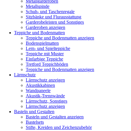
Metallgarderoben
Metallspinde
Schuh- und Taschenregale
Sitzbänke und Flurausstattung
Garderobeleisten und Sonstiges
Garderoben anzeigen
Teppiche und Bodenmatten
Teppiche und Bodenmatten anzeigen
Bodenspielmatten
Lern- und Spielteppiche
Teppiche mit Muster
Einfarbige Teppiche
Tretford Teppichböden
Teppiche und Bodenmatten anzeigen
Lärmschutz
Lärmschutz anzeigen
Akustikkabinen
Wandpaneele
Akustik-Trennwände
Lärmschutz, Sonstiges
Lärmschutz anzeigen
Basteln und Gestalten
Basteln und Gestalten anzeigen
Bastelsets
Stifte, Kreiden und Zeichenzubehör