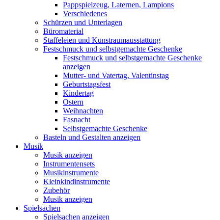
Pappspielzeug, Laternen, Lampions
Verschiedenes
Schürzen und Unterlagen
Büromaterial
Staffeleien und Kunstraumausstattung
Festschmuck und selbstgemachte Geschenke
Festschmuck und selbstgemachte Geschenke
anzeigen
Mutter- und Vatertag, Valentinstag
Geburtstagsfest
Kindertag
Ostern
Weihnachten
Fasnacht
Selbstgemachte Geschenke
Basteln und Gestalten anzeigen
Musik
Musik anzeigen
Instrumentensets
Musikinstrumente
Kleinkindinstrumente
Zubehör
Musik anzeigen
Spielsachen
Spielsachen anzeigen