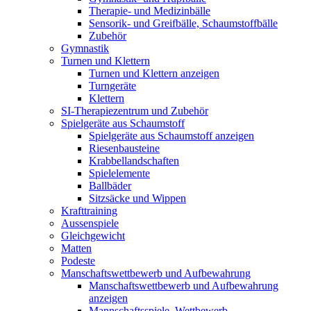
Therapie- und Medizinbälle
Sensorik- und Greifbälle, Schaumstoffbälle
Zubehör
Gymnastik
Turnen und Klettern
Turnen und Klettern anzeigen
Turngeräte
Klettern
SI-Therapiezentrum und Zubehör
Spielgeräte aus Schaumstoff
Spielgeräte aus Schaumstoff anzeigen
Riesenbausteine
Krabbellandschaften
Spielelemente
Ballbäder
Sitzsäcke und Wippen
Krafttraining
Aussenspiele
Gleichgewicht
Matten
Podeste
Manschaftswettbewerb und Aufbewahrung
Manschaftswettbewerb und Aufbewahrung
anzeigen
Mannschaftsspiele, Wettbewerb