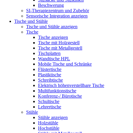
Beschwerung
SI-Therapiezentrum und Zubehör
Sensorische Integration anzeigen
Tische und Stühle
Tische und Stühle anzeigen
Tische
Tische anzeigen
Tische mit Holzgestell
Tische mit Metallgestell
Tischplatten
Wandtische HPL
Mobile Tische und Schränke
Flüstertische
Plastiktische
Schreibtische
Elektrisch höhenverstellbare Tische
Multifunktionstische
Konferenz-/ Bürotische
Schultische
Lehrertische
Stühle
Stühle anzeigen
Holzstühle
Hochstühle