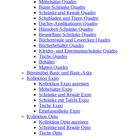
Möbelsätze Quadro
Bunte Schränke Quadro
Schränke und Regale Quadro
Schubladen und Türen Quadro
Dächer-Applikationen Quadro
Häuschen-Schränke Quadro
Bespielbare Schränke Quadro
Bücherregale und Leseecken Quadro
Bücherbehälter Quadro
Kleider- und Eigentumsschränke Quadro
Tische Quadro
Behälter
Matten Quadro
Büromöbel Basic und Basic-Aske
Kollektion Expo
Kollektion Expo anzeigen
Möbelsätze Expo
Schränke und Regale Expo
Schränke mit Tafeln Expo
Tische Expo
Empfangstheke Expo
Kollektion Opto
Kollektion Opto anzeigen
Schränke und Regale Opto
Tische Opto