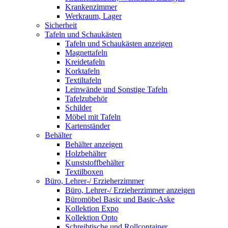
Krankenzimmer
Werkraum, Lager
Sicherheit
Tafeln und Schaukästen
Tafeln und Schaukästen anzeigen
Magnettafeln
Kreidetafeln
Korktafeln
Textiltafeln
Leinwände und Sonstige Tafeln
Tafelzubehör
Schilder
Möbel mit Tafeln
Kartenständer
Behälter
Behälter anzeigen
Holzbehälter
Kunststoffbehälter
Textilboxen
Büro, Lehrer-/ Erzieherzimmer
Büro, Lehrer-/ Erzieherzimmer anzeigen
Büromöbel Basic und Basic-Aske
Kollektion Expo
Kollektion Opto
Schreibtische und Rollcontainer