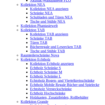
Akustik-Wandpaneele FLO
Kollektion NEA
Kollektion NEA anzeigen
Schränke NEA
Schubladen und Türen NEA
Tische und Stühle NEA
Kollektion Phantasiewelt
Kollektion TAB
Kollektion TAB anzeigen
Schränke TAB
Türen TAB
Bücherregale und Leseecken TAB
Tische und Stühle TAB
Raumteilerschränke Nova
Kollektion Echtholz
Kollektion Echtholz anzeigen
Echtholz Schränke S
Echtholz Schränke M
Echtholz Schränke L
Echtoholz Bogen- und Viertelkreisschränke
Echtholz Mobile Regale Bücher und Spielecke
Echtoholz Versteckschränke
Echtholz Hochschränke
Holzkasten, Zusatztböden, Rollbehälter
Kollektion Grande