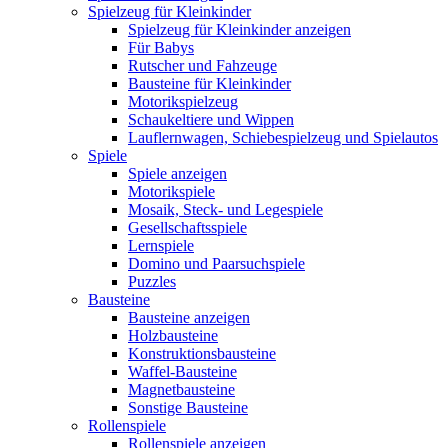
Spielzeug für Kleinkinder
Spielzeug für Kleinkinder anzeigen
Für Babys
Rutscher und Fahzeuge
Bausteine für Kleinkinder
Motorikspielzeug
Schaukeltiere und Wippen
Lauflernwagen, Schiebespielzeug und Spielautos
Spiele
Spiele anzeigen
Motorikspiele
Mosaik, Steck- und Legespiele
Gesellschaftsspiele
Lernspiele
Domino und Paarsuchspiele
Puzzles
Bausteine
Bausteine anzeigen
Holzbausteine
Konstruktionsbausteine
Waffel-Bausteine
Magnetbausteine
Sonstige Bausteine
Rollenspiele
Rollenspiele anzeigen