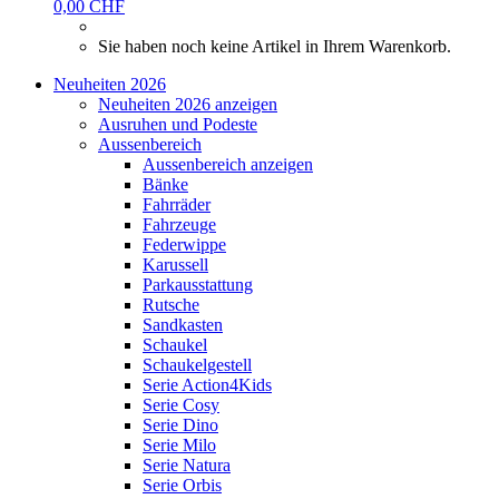
0,00 CHF
Sie haben noch keine Artikel in Ihrem Warenkorb.
Neuheiten 2026
Neuheiten 2026 anzeigen
Ausruhen und Podeste
Aussenbereich
Aussenbereich anzeigen
Bänke
Fahrräder
Fahrzeuge
Federwippe
Karussell
Parkausstattung
Rutsche
Sandkasten
Schaukel
Schaukelgestell
Serie Action4Kids
Serie Cosy
Serie Dino
Serie Milo
Serie Natura
Serie Orbis