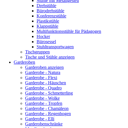
Stühle mit Metallgestell
Drehstühle
Bürodrehstühle
Konferenzstühle
Plastikstühle
Klappstühle
Multifunktionsstühle für Pädagogen
Hocker
Bürosessel
Stuhltransportwagen
Tischgruppen
Tische und Stühle anzeigen
Garderoben
Garderoben anzeigen
Garderobe - Natura
Garderobe - Flexi
Garderobe - Häuschen
Garderobe - Quadro
Garderobe - Schmetterling
Garderobe - Wolke
Garderobe - Tropfen
Garderobe - Chamäleon
Garderobe - Regenbogen
Garderobe - Elli
Garderobenschränke