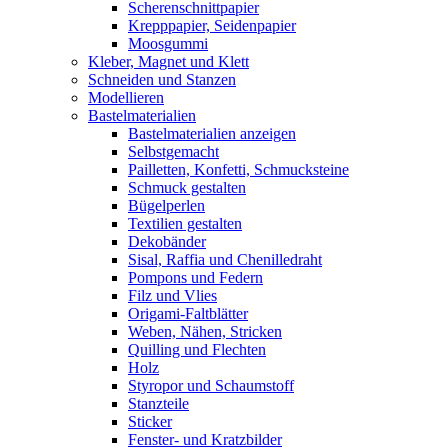
Scherenschnittpapier
Krepppapier, Seidenpapier
Moosgummi
Kleber, Magnet und Klett
Schneiden und Stanzen
Modellieren
Bastelmaterialien
Bastelmaterialien anzeigen
Selbstgemacht
Pailletten, Konfetti, Schmucksteine
Schmuck gestalten
Bügelperlen
Textilien gestalten
Dekobänder
Sisal, Raffia und Chenilledraht
Pompons und Federn
Filz und Vlies
Origami-Faltblätter
Weben, Nähen, Stricken
Quilling und Flechten
Holz
Styropor und Schaumstoff
Stanzteile
Sticker
Fenster- und Kratzbilder