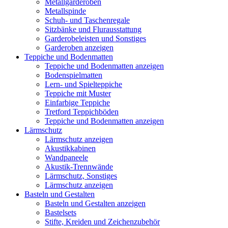
Metallgarderoben
Metallspinde
Schuh- und Taschenregale
Sitzbänke und Flurausstattung
Garderobeleisten und Sonstiges
Garderoben anzeigen
Teppiche und Bodenmatten
Teppiche und Bodenmatten anzeigen
Bodenspielmatten
Lern- und Spielteppiche
Teppiche mit Muster
Einfarbige Teppiche
Tretford Teppichböden
Teppiche und Bodenmatten anzeigen
Lärmschutz
Lärmschutz anzeigen
Akustikkabinen
Wandpaneele
Akustik-Trennwände
Lärmschutz, Sonstiges
Lärmschutz anzeigen
Basteln und Gestalten
Basteln und Gestalten anzeigen
Bastelsets
Stifte, Kreiden und Zeichenzubehör