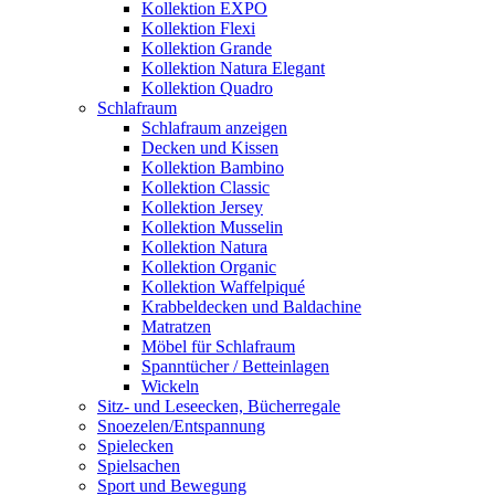
Kollektion EXPO
Kollektion Flexi
Kollektion Grande
Kollektion Natura Elegant
Kollektion Quadro
Schlafraum
Schlafraum anzeigen
Decken und Kissen
Kollektion Bambino
Kollektion Classic
Kollektion Jersey
Kollektion Musselin
Kollektion Natura
Kollektion Organic
Kollektion Waffelpiqué
Krabbeldecken und Baldachine
Matratzen
Möbel für Schlafraum
Spanntücher / Betteinlagen
Wickeln
Sitz- und Leseecken, Bücherregale
Snoezelen/Entspannung
Spielecken
Spielsachen
Sport und Bewegung