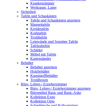
Krankenzimmer
Werkraum, Lager
Sicherheit
Tafeln und Schaukästen
Tafeln und Schaukästen anzeigen
Magnettafeln
Kreidetafeln
Korktafeln
Textiltafeln
Leinwände und Sonstige Tafeln
Tafelzubehör
Schilder
Möbel mit Tafeln
Kartenständer
Behälter
Behälter anzeigen
Holzbehälter
Kunststoffbehälter
Textilboxen
Büro, Lehrer-/ Erzieherzimmer
Büro, Lehrer-/ Erzieherzimmer anzeigen
Büromöbel Basic und Basic-Aske
Kollektion Expo
Kollektion Opto
Schreibtische und Rollcontainer