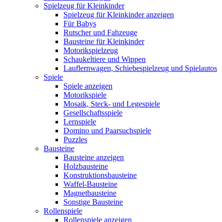
Spielzeug für Kleinkinder
Spielzeug für Kleinkinder anzeigen
Für Babys
Rutscher und Fahzeuge
Bausteine für Kleinkinder
Motorikspielzeug
Schaukeltiere und Wippen
Lauflernwagen, Schiebespielzeug und Spielautos
Spiele
Spiele anzeigen
Motorikspiele
Mosaik, Steck- und Legespiele
Gesellschaftsspiele
Lernspiele
Domino und Paarsuchspiele
Puzzles
Bausteine
Bausteine anzeigen
Holzbausteine
Konstruktionsbausteine
Waffel-Bausteine
Magnetbausteine
Sonstige Bausteine
Rollenspiele
Rollenspiele anzeigen