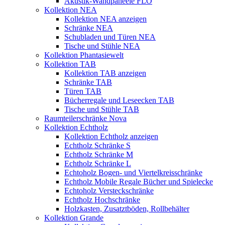
Akustik-Wandpaneele FLO
Kollektion NEA
Kollektion NEA anzeigen
Schränke NEA
Schubladen und Türen NEA
Tische und Stühle NEA
Kollektion Phantasiewelt
Kollektion TAB
Kollektion TAB anzeigen
Schränke TAB
Türen TAB
Bücherregale und Leseecken TAB
Tische und Stühle TAB
Raumteilerschränke Nova
Kollektion Echtholz
Kollektion Echtholz anzeigen
Echtholz Schränke S
Echtholz Schränke M
Echtholz Schränke L
Echtoholz Bogen- und Viertelkreisschränke
Echtholz Mobile Regale Bücher und Spielecke
Echtoholz Versteckschränke
Echtholz Hochschränke
Holzkasten, Zusatztböden, Rollbehälter
Kollektion Grande