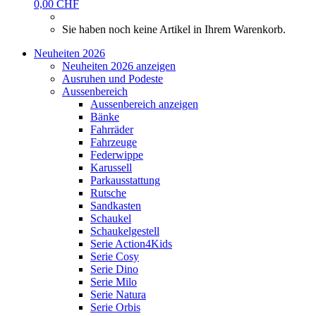
0,00 CHF
Sie haben noch keine Artikel in Ihrem Warenkorb.
Neuheiten 2026
Neuheiten 2026 anzeigen
Ausruhen und Podeste
Aussenbereich
Aussenbereich anzeigen
Bänke
Fahrräder
Fahrzeuge
Federwippe
Karussell
Parkausstattung
Rutsche
Sandkasten
Schaukel
Schaukelgestell
Serie Action4Kids
Serie Cosy
Serie Dino
Serie Milo
Serie Natura
Serie Orbis