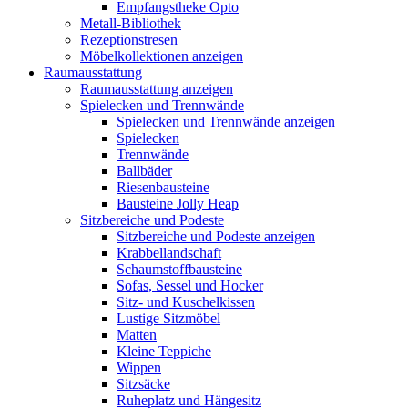
Empfangstheke Opto
Metall-Bibliothek
Rezeptionstresen
Möbelkollektionen anzeigen
Raumausstattung
Raumausstattung anzeigen
Spielecken und Trennwände
Spielecken und Trennwände anzeigen
Spielecken
Trennwände
Ballbäder
Riesenbausteine
Bausteine Jolly Heap
Sitzbereiche und Podeste
Sitzbereiche und Podeste anzeigen
Krabbellandschaft
Schaumstoffbausteine
Sofas, Sessel und Hocker
Sitz- und Kuschelkissen
Lustige Sitzmöbel
Matten
Kleine Teppiche
Wippen
Sitzsäcke
Ruheplatz und Hängesitz