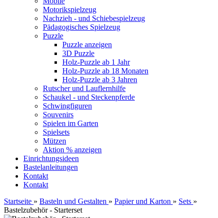
Mobile
Motorikspielzeug
Nachzieh - und Schiebespielzeug
Pädagogisches Spielzeug
Puzzle
Puzzle anzeigen
3D Puzzle
Holz-Puzzle ab 1 Jahr
Holz-Puzzle ab 18 Monaten
Holz-Puzzle ab 3 Jahren
Rutscher und Lauflernhilfe
Schaukel - und Steckenpferde
Schwingfiguren
Souvenirs
Spielen im Garten
Spielsets
Mützen
Aktion % anzeigen
Einrichtungsideen
Bastelanleitungen
Kontakt
Kontakt
Startseite
»
Basteln und Gestalten
»
Papier und Karton
»
Sets
»
Bastelzubehör - Starterset