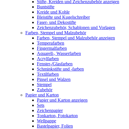
Stifte, Kreiden und Zeichenzubehör anzeigen
Buntstifte
Kreide und Kohle
Bleistifte und Kugelschreiber
Faser- und Dekostifte
Zeichenzubehör, Schablonen und Vorlagen
Farben, Stempel und Malzubehör
Farben, Stempel und Malzubehör anzeigen
Temperafarben
Fingermalfarben
Aquarell-, Wasserfarben
Acrylfarben
Fenster-/Glasfarben
Schminkstifte und -farben
Textilfarben
Pinsel und Walzen
Stempel
Zubehör
Papier und Karton
Papier und Karton anzeigen
Sets
Zeichenpapier
Tonkarton, Fotokarton
Wellpappe
Bastelpapier, Folien