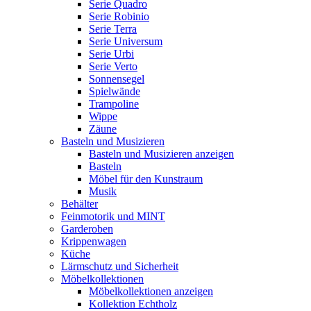
Serie Quadro
Serie Robinio
Serie Terra
Serie Universum
Serie Urbi
Serie Verto
Sonnensegel
Spielwände
Trampoline
Wippe
Zäune
Basteln und Musizieren
Basteln und Musizieren anzeigen
Basteln
Möbel für den Kunstraum
Musik
Behälter
Feinmotorik und MINT
Garderoben
Krippenwagen
Küche
Lärmschutz und Sicherheit
Möbelkollektionen
Möbelkollektionen anzeigen
Kollektion Echtholz