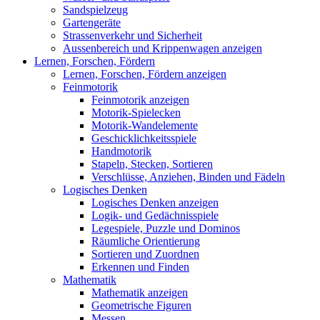
Sandspielzeug
Gartengeräte
Strassenverkehr und Sicherheit
Aussenbereich und Krippenwagen anzeigen
Lernen, Forschen, Fördern
Lernen, Forschen, Fördern anzeigen
Feinmotorik
Feinmotorik anzeigen
Motorik-Spielecken
Motorik-Wandelemente
Geschicklichkeitsspiele
Handmotorik
Stapeln, Stecken, Sortieren
Verschlüsse, Anziehen, Binden und Fädeln
Logisches Denken
Logisches Denken anzeigen
Logik- und Gedächnisspiele
Legespiele, Puzzle und Dominos
Räumliche Orientierung
Sortieren und Zuordnen
Erkennen und Finden
Mathematik
Mathematik anzeigen
Geometrische Figuren
Messen