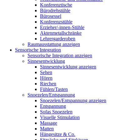
Konferenztische
Bürodrehstühle
Bürosessel
Konferenzstühle
Erzieher/-innen-Stühle
Aktenmetallschränke
Lehrergarderoben
Raumausstattung anzeigen
Sensorische Integration
Sensorische Integration anzeigen
Sinnesentwicklung
Sinnesentwicklung anzeigen
Sehen
Hören
Riechen
Fühlen/Tasten
Snoezelen/Entspannung
Snoezelen/Entspannung anzeigen
Entspannung
Sofas Snoezelen
Visuelle Stimulation
Massage
Matten
Hängesitze & Co.
Sitzsäcke und Sitzkissen