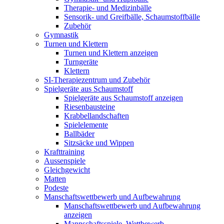
Therapie- und Medizinbälle
Sensorik- und Greifbälle, Schaumstoffbälle
Zubehör
Gymnastik
Turnen und Klettern
Turnen und Klettern anzeigen
Turngeräte
Klettern
SI-Therapiezentrum und Zubehör
Spielgeräte aus Schaumstoff
Spielgeräte aus Schaumstoff anzeigen
Riesenbausteine
Krabbellandschaften
Spielelemente
Ballbäder
Sitzsäcke und Wippen
Krafttraining
Aussenspiele
Gleichgewicht
Matten
Podeste
Manschaftswettbewerb und Aufbewahrung
Manschaftswettbewerb und Aufbewahrung
anzeigen
Mannschaftsspiele, Wettbewerb