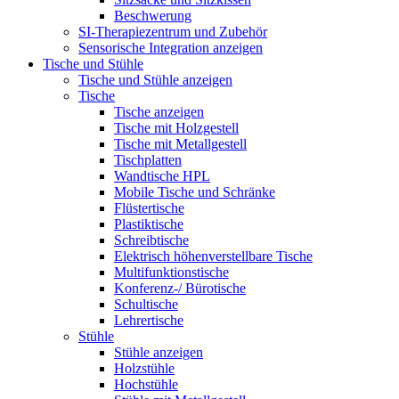
Beschwerung
SI-Therapiezentrum und Zubehör
Sensorische Integration anzeigen
Tische und Stühle
Tische und Stühle anzeigen
Tische
Tische anzeigen
Tische mit Holzgestell
Tische mit Metallgestell
Tischplatten
Wandtische HPL
Mobile Tische und Schränke
Flüstertische
Plastiktische
Schreibtische
Elektrisch höhenverstellbare Tische
Multifunktionstische
Konferenz-/ Bürotische
Schultische
Lehrertische
Stühle
Stühle anzeigen
Holzstühle
Hochstühle