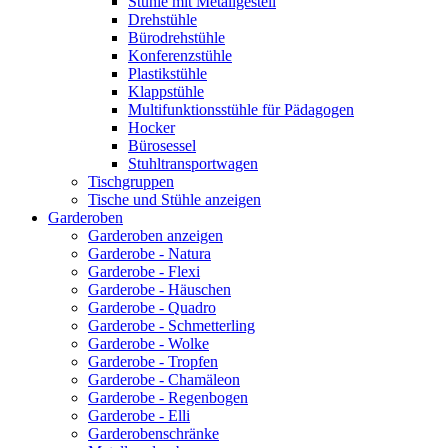
Stühle mit Metallgestell
Drehstühle
Bürodrehstühle
Konferenzstühle
Plastikstühle
Klappstühle
Multifunktionsstühle für Pädagogen
Hocker
Bürosessel
Stuhltransportwagen
Tischgruppen
Tische und Stühle anzeigen
Garderoben
Garderoben anzeigen
Garderobe - Natura
Garderobe - Flexi
Garderobe - Häuschen
Garderobe - Quadro
Garderobe - Schmetterling
Garderobe - Wolke
Garderobe - Tropfen
Garderobe - Chamäleon
Garderobe - Regenbogen
Garderobe - Elli
Garderobenschränke