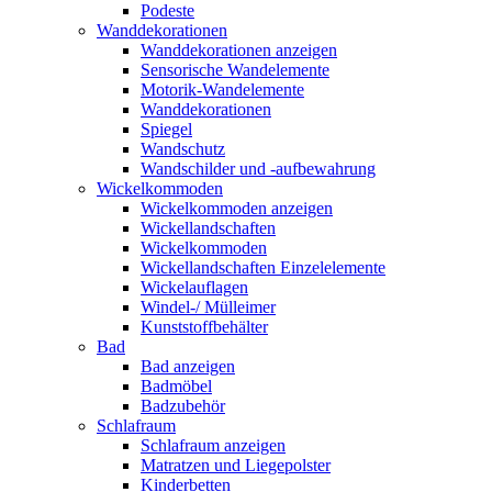
Podeste
Wanddekorationen
Wanddekorationen anzeigen
Sensorische Wandelemente
Motorik-Wandelemente
Wanddekorationen
Spiegel
Wandschutz
Wandschilder und -aufbewahrung
Wickelkommoden
Wickelkommoden anzeigen
Wickellandschaften
Wickelkommoden
Wickellandschaften Einzelelemente
Wickelauflagen
Windel-/ Mülleimer
Kunststoffbehälter
Bad
Bad anzeigen
Badmöbel
Badzubehör
Schlafraum
Schlafraum anzeigen
Matratzen und Liegepolster
Kinderbetten