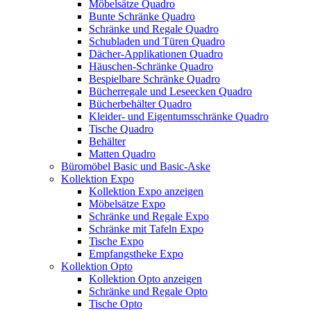
Möbelsätze Quadro
Bunte Schränke Quadro
Schränke und Regale Quadro
Schubladen und Türen Quadro
Dächer-Applikationen Quadro
Häuschen-Schränke Quadro
Bespielbare Schränke Quadro
Bücherregale und Leseecken Quadro
Bücherbehälter Quadro
Kleider- und Eigentumsschränke Quadro
Tische Quadro
Behälter
Matten Quadro
Büromöbel Basic und Basic-Aske
Kollektion Expo
Kollektion Expo anzeigen
Möbelsätze Expo
Schränke und Regale Expo
Schränke mit Tafeln Expo
Tische Expo
Empfangstheke Expo
Kollektion Opto
Kollektion Opto anzeigen
Schränke und Regale Opto
Tische Opto