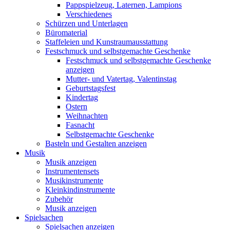
Pappspielzeug, Laternen, Lampions
Verschiedenes
Schürzen und Unterlagen
Büromaterial
Staffeleien und Kunstraumausstattung
Festschmuck und selbstgemachte Geschenke
Festschmuck und selbstgemachte Geschenke
anzeigen
Mutter- und Vatertag, Valentinstag
Geburtstagsfest
Kindertag
Ostern
Weihnachten
Fasnacht
Selbstgemachte Geschenke
Basteln und Gestalten anzeigen
Musik
Musik anzeigen
Instrumentensets
Musikinstrumente
Kleinkindinstrumente
Zubehör
Musik anzeigen
Spielsachen
Spielsachen anzeigen