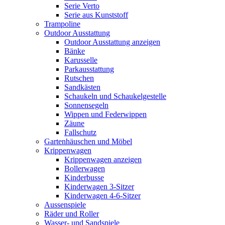
Serie Verto
Serie aus Kunststoff
Trampoline
Outdoor Ausstattung
Outdoor Ausstattung anzeigen
Bänke
Karusselle
Parkausstattung
Rutschen
Sandkästen
Schaukeln und Schaukelgestelle
Sonnensegeln
Wippen und Federwippen
Zäune
Fallschutz
Gartenhäuschen und Möbel
Krippenwagen
Krippenwagen anzeigen
Bollerwagen
Kinderbusse
Kinderwagen 3-Sitzer
Kinderwagen 4-6-Sitzer
Aussenspiele
Räder und Roller
Wasser- und Sandspiele