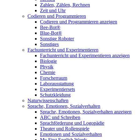
Zahlen, Zählen, Rechnen
Zeit und Uhr
Codieren und Programmieren
Codieren und Programmieren anzeigen
Bee-Bot®
Blue-Bot®
Sonstige Roboter
Sonstiges
Fachunterricht und Experimentieren
Fachunterricht und Experimentieren anzeigen
Biologie
Physik
Chemie
Forscherraum
Laborausstattung
Experimentiersets
Schutzkleidung
Naturwissenschaften
Sprache, Emotionen, Sozialverhalten
Sprache, Emotionen, Sozialverhalten anzeigen
ABC und Schreiben
Sprachförderung und Logopädie
Theater und Rollenspiele
Emotionen und Sozialverhalten
My First English Words