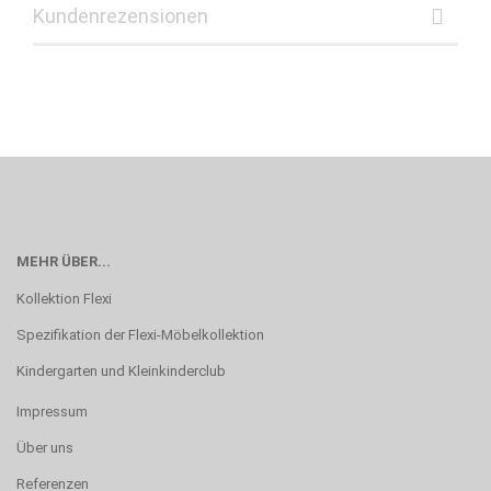
Kundenrezensionen
MEHR ÜBER...
Kollektion Flexi
Spezifikation der Flexi-Möbelkollektion
Kindergarten und Kleinkinderclub
Impressum
Über uns
Referenzen