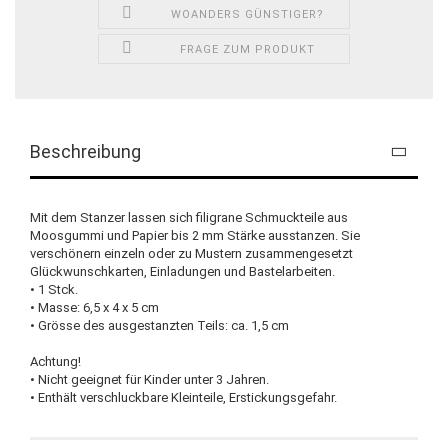
WOANDERS GÜNSTIGER?
FRAGE ZUM PRODUKT
Beschreibung
Mit dem Stanzer lassen sich filigrane Schmuckteile aus
Moosgummi und Papier bis 2 mm Stärke ausstanzen. Sie
verschönern einzeln oder zu Mustern zusammengesetzt
Glückwunschkarten, Einladungen und Bastelarbeiten.
• 1 Stck.
• Masse: 6,5 x 4 x 5 cm
• Grösse des ausgestanzten Teils: ca. 1,5 cm
Achtung!
• Nicht geeignet für Kinder unter 3 Jahren.
• Enthält verschluckbare Kleinteile, Erstickungsgefahr.