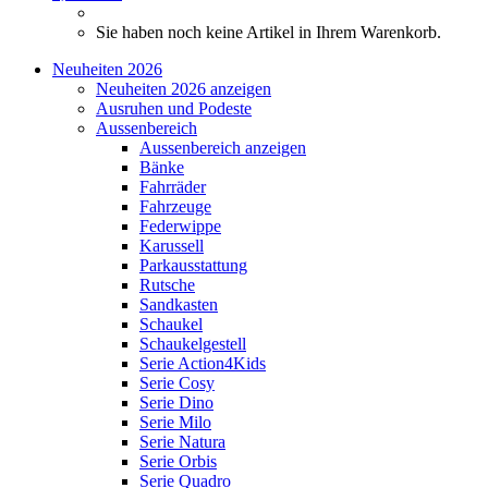
Sie haben noch keine Artikel in Ihrem Warenkorb.
Neuheiten 2026
Neuheiten 2026 anzeigen
Ausruhen und Podeste
Aussenbereich
Aussenbereich anzeigen
Bänke
Fahrräder
Fahrzeuge
Federwippe
Karussell
Parkausstattung
Rutsche
Sandkasten
Schaukel
Schaukelgestell
Serie Action4Kids
Serie Cosy
Serie Dino
Serie Milo
Serie Natura
Serie Orbis
Serie Quadro