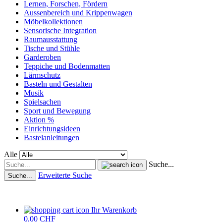
Lernen, Forschen, Fördern
Aussenbereich und Krippenwagen
Möbelkollektionen
Sensorische Integration
Raumausstattung
Tische und Stühle
Garderoben
Teppiche und Bodenmatten
Lärmschutz
Basteln und Gestalten
Musik
Spielsachen
Sport und Bewegung
Aktion %
Einrichtungsideen
Bastelanleitungen
Alle
Suche...
Erweiterte Suche
Suche...
Ihr Warenkorb
0,00 CHF