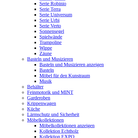
Serie Robinio
Serie Terra
Serie Universum
Serie Urbi
Serie Verto
Sonnensegel
Spielwände
Trampoline
Wippe
Zäune
Basteln und Musizieren
Basteln und Musizieren anzeigen
Basteln
Möbel für den Kunstraum
Musik
Behälter
Feinmotorik und MINT
Garderoben
Krippenwagen
Küche
Lärmschutz und Sicherheit
Möbelkollektionen
Möbelkollektionen anzeigen
Kollektion Echtholz
Kollektion EXPO