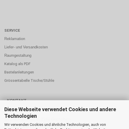
SERVICE
Reklamation
Liefer- und Versandkosten
Raumgestaltung
Katalog als PDF
Bastelanleitungen
Grössentabelle Tische/Stühle
KONTAKT
Diese Webseite verwendet Cookies und andere
MyTibo GmbH
Technologien
Bettlachstrasse 8, 2540 Grenchen
Wir verwenden Cookies und ähnliche Technologien, auch von
Beratung unter: Mo-Fr, 09:00 - 16:00 Uhr