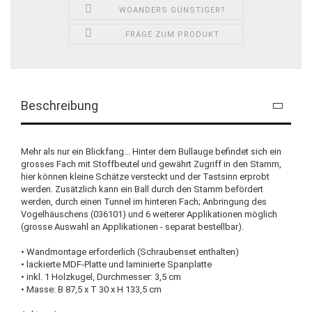
WOANDERS GÜNSTIGER?
FRAGE ZUM PRODUKT
Beschreibung
Mehr als nur ein Blickfang... Hinter dem Bullauge befindet sich ein
grosses Fach mit Stoffbeutel und gewährt Zugriff in den Stamm,
hier können kleine Schätze versteckt und der Tastsinn erprobt
werden. Zusätzlich kann ein Ball durch den Stamm befördert
werden, durch einen Tunnel im hinteren Fach; Anbringung des
Vogelhäuschens (036101) und 6 weiterer Applikationen möglich
(grosse Auswahl an Applikationen - separat bestellbar).
• Wandmontage erforderlich (Schraubenset enthalten)
• lackierte MDF-Platte und laminierte Spanplatte
• inkl. 1 Holzkugel, Durchmesser: 3,5 cm
• Masse: B 87,5 x T 30 x H 133,5 cm