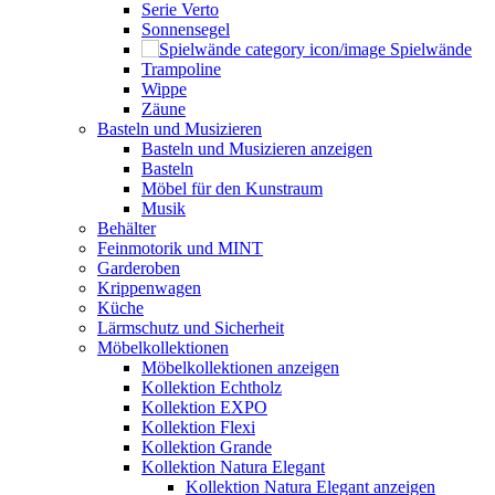
Serie Verto
Sonnensegel
Spielwände
Trampoline
Wippe
Zäune
Basteln und Musizieren
Basteln und Musizieren anzeigen
Basteln
Möbel für den Kunstraum
Musik
Behälter
Feinmotorik und MINT
Garderoben
Krippenwagen
Küche
Lärmschutz und Sicherheit
Möbelkollektionen
Möbelkollektionen anzeigen
Kollektion Echtholz
Kollektion EXPO
Kollektion Flexi
Kollektion Grande
Kollektion Natura Elegant
Kollektion Natura Elegant anzeigen