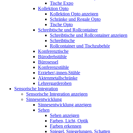
Tische Expo
Kollektion Opto
Kollektion Opto anzeigen
Schränke und Regale Opto
Tische Opto
Schreibtische und Rollcontainer
Schreibtische und Rollcontainer anzeigen
Schreibtische
Rollcontainer und Tischzubehör
Konferenztische
Bürodrehstühle
Bürosessel
Konferenzstühle
Erzieher/-innen-Stühle
Aktenmetallschränke
Lehrergarderoben
Sensorische Integration
Sensorische Integration anzeigen
Sinnesentwicklung
Sinnesentwicklung anzeigen
Sehen
Sehen anzeigen
Farben, Licht, Optik
Farben erkennen
Spiegel, Spiegelungen, Schatten