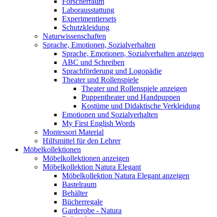
Forscherraum
Laborausstattung
Experimentiersets
Schutzkleidung
Naturwissenschaften
Sprache, Emotionen, Sozialverhalten
Sprache, Emotionen, Sozialverhalten anzeigen
ABC und Schreiben
Sprachförderung und Logopädie
Theater und Rollenspiele
Theater und Rollenspiele anzeigen
Puppentheater und Handpuppen
Kostüme und Didaktische Verkleidung
Emotionen und Sozialverhalten
My First English Words
Montessori Material
Hilfsmittel für den Lehrer
Möbelkollektionen
Möbelkollektionen anzeigen
Möbelkollektion Natura Elegant
Möbelkollektion Natura Elegant anzeigen
Bastelraum
Behälter
Bücherregale
Garderobe - Natura