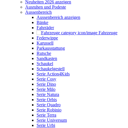
Neuheiten 2026 anzeigen
Ausruhen und Podeste
Aussenbereich
Aussenbereich anzeigen
Bänke
Fahrräder
Fahrzeuge
Federwippe
Karussell
Parkausstattung
Rutsche
Sandkasten
Schaukel
Schaukelgestell
Serie Action4Kids
Serie Cosy
Serie Dino
Serie Milo
Serie Natura
Serie Orbis
Serie Quadro
Serie Robinio
Serie Terra
Serie Universum
Serie Urbi