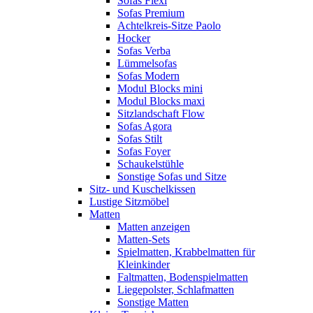
Sofas Flexi
Sofas Premium
Achtelkreis-Sitze Paolo
Hocker
Sofas Verba
Lümmelsofas
Sofas Modern
Modul Blocks mini
Modul Blocks maxi
Sitzlandschaft Flow
Sofas Agora
Sofas Stilt
Sofas Foyer
Schaukelstühle
Sonstige Sofas und Sitze
Sitz- und Kuschelkissen
Lustige Sitzmöbel
Matten
Matten anzeigen
Matten-Sets
Spielmatten, Krabbelmatten für
Kleinkinder
Faltmatten, Bodenspielmatten
Liegepolster, Schlafmatten
Sonstige Matten