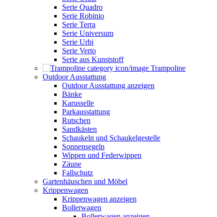
Serie Quadro
Serie Robinio
Serie Terra
Serie Universum
Serie Urbi
Serie Verto
Serie aus Kunststoff
Trampoline
Outdoor Ausstattung
Outdoor Ausstattung anzeigen
Bänke
Karusselle
Parkausstattung
Rutschen
Sandkästen
Schaukeln und Schaukelgestelle
Sonnensegeln
Wippen und Federwippen
Zäune
Fallschutz
Gartenhäuschen und Möbel
Krippenwagen
Krippenwagen anzeigen
Bollerwagen
Bollerwagen anzeigen