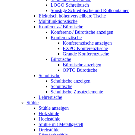
LOGO Schreibtisch
Sonstige Schreibtische und Rollcontainer
Elektrisch höhenverstellbare Tische
Multifunktionstische
Konferenz-/ Bürotische
Konferenz-/ Bürotische anzeigen
Konferenztische
Konferenztische anzeigen
EXPO Konferenztische
Grande Konferenztische
Bürotische
Bürotische anzeigen
OPTO Bürotische
Schultische
Schultische anzeigen
Schultische
Schultische Zusatzelemente
Lehrertische
Stühle
Stühle anzeigen
Holzstühle
Hochstühle
Stühle mit Metallgestell
Drehstühle