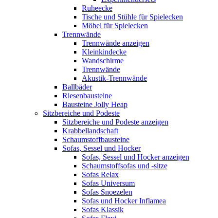
Ruheecke
Tische und Stühle für Spielecken
Möbel für Spielecken
Trennwände
Trennwände anzeigen
Kleinkindecke
Wandschirme
Trennwände
Akustik-Trennwände
Ballbäder
Riesenbausteine
Bausteine Jolly Heap
Sitzbereiche und Podeste
Sitzbereiche und Podeste anzeigen
Krabbellandschaft
Schaumstoffbausteine
Sofas, Sessel und Hocker
Sofas, Sessel und Hocker anzeigen
Schaumstoffsofas und -sitze
Sofas Relax
Sofas Universum
Sofas Snoezelen
Sofas und Hocker Inflamea
Sofas Klassik