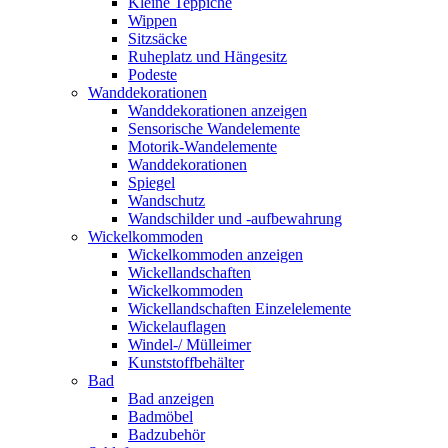
Kleine Teppiche
Wippen
Sitzsäcke
Ruheplatz und Hängesitz
Podeste
Wanddekorationen
Wanddekorationen anzeigen
Sensorische Wandelemente
Motorik-Wandelemente
Wanddekorationen
Spiegel
Wandschutz
Wandschilder und -aufbewahrung
Wickelkommoden
Wickelkommoden anzeigen
Wickellandschaften
Wickelkommoden
Wickellandschaften Einzelelemente
Wickelauflagen
Windel-/ Mülleimer
Kunststoffbehälter
Bad
Bad anzeigen
Badmöbel
Badzubehör