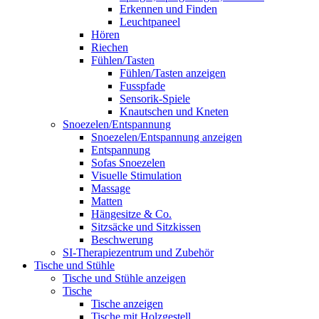
Erkennen und Finden
Leuchtpaneel
Hören
Riechen
Fühlen/Tasten
Fühlen/Tasten anzeigen
Fusspfade
Sensorik-Spiele
Knautschen und Kneten
Snoezelen/Entspannung
Snoezelen/Entspannung anzeigen
Entspannung
Sofas Snoezelen
Visuelle Stimulation
Massage
Matten
Hängesitze & Co.
Sitzsäcke und Sitzkissen
Beschwerung
SI-Therapiezentrum und Zubehör
Tische und Stühle
Tische und Stühle anzeigen
Tische
Tische anzeigen
Tische mit Holzgestell