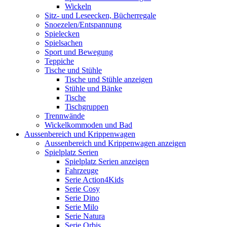
Wickeln
Sitz- und Leseecken, Bücherregale
Snoezelen/Entspannung
Spielecken
Spielsachen
Sport und Bewegung
Teppiche
Tische und Stühle
Tische und Stühle anzeigen
Stühle und Bänke
Tische
Tischgruppen
Trennwände
Wickelkommoden und Bad
Aussenbereich und Krippenwagen
Aussenbereich und Krippenwagen anzeigen
Spielplatz Serien
Spielplatz Serien anzeigen
Fahrzeuge
Serie Action4Kids
Serie Cosy
Serie Dino
Serie Milo
Serie Natura
Serie Orbis