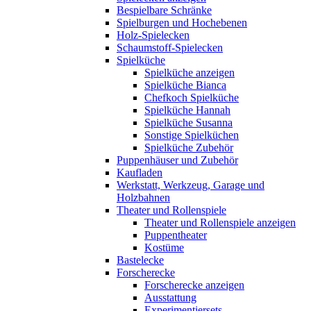
Bespielbare Schränke
Spielburgen und Hochebenen
Holz-Spielecken
Schaumstoff-Spielecken
Spielküche
Spielküche anzeigen
Spielküche Bianca
Chefkoch Spielküche
Spielküche Hannah
Spielküche Susanna
Sonstige Spielküchen
Spielküche Zubehör
Puppenhäuser und Zubehör
Kaufladen
Werkstatt, Werkzeug, Garage und
Holzbahnen
Theater und Rollenspiele
Theater und Rollenspiele anzeigen
Puppentheater
Kostüme
Bastelecke
Forscherecke
Forscherecke anzeigen
Ausstattung
Experimentiersets