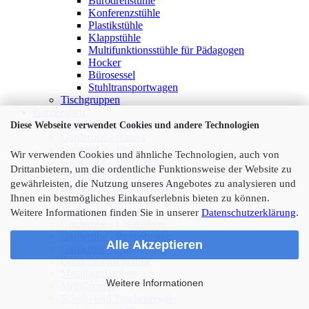
Bürodrehstühle
Konferenzstühle
Plastikstühle
Klappstühle
Multifunktionsstühle für Pädagogen
Hocker
Bürosessel
Stuhltransportwagen
Tischgruppen
Garderoben
Garderoben anzeigen
Diese Webseite verwendet Cookies und andere Technologien
Garderobe - Natura
Garderobe - Flexi
Wir verwenden Cookies und ähnliche Technologien, auch von
Garderobe - Häuschen
Drittanbietern, um die ordentliche Funktionsweise der Website zu
Garderobe - Quadro
gewährleisten, die Nutzung unseres Angebotes zu analysieren und
Garderobe - Schmetterling
Ihnen ein bestmögliches Einkaufserlebnis bieten zu können.
Garderobe - Wolke
Garderobe - Tropfen
Weitere Informationen finden Sie in unserer
Datenschutzerklärung
.
Garderobe - Chamäleon
Garderobe - Regenbogen
Alle Akzeptieren
Garderobe - Elli
Garderobenschränke
Metallgarderoben
Weitere Informationen
Metallspinde
Schuh- und Taschenregale