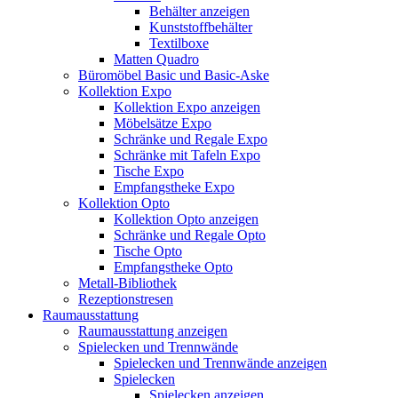
Behälter anzeigen
Kunststoffbehälter
Textilboxe
Matten Quadro
Büromöbel Basic und Basic-Aske
Kollektion Expo
Kollektion Expo anzeigen
Möbelsätze Expo
Schränke und Regale Expo
Schränke mit Tafeln Expo
Tische Expo
Empfangstheke Expo
Kollektion Opto
Kollektion Opto anzeigen
Schränke und Regale Opto
Tische Opto
Empfangstheke Opto
Metall-Bibliothek
Rezeptionstresen
Raumausstattung
Raumausstattung anzeigen
Spielecken und Trennwände
Spielecken und Trennwände anzeigen
Spielecken
Spielecken anzeigen