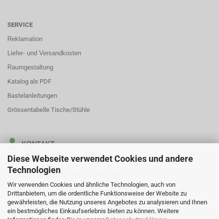
SERVICE
Reklamation
Liefer- und Versandkosten
Raumgestaltung
Katalog als PDF
Bastelanleitungen
Grössentabelle Tische/Stühle
KONTAKT
Diese Webseite verwendet Cookies und andere
MyTibo GmbH
Technologien
Bettlachstrasse 8, 2540 Grenchen
Wir verwenden Cookies und ähnliche Technologien, auch von
Beratung unter: Mo-Fr, 09:00 - 16:00 Uhr
Drittanbietern, um die ordentliche Funktionsweise der Website zu
gewährleisten, die Nutzung unseres Angebotes zu analysieren und Ihnen
032 622 0484
ein bestmögliches Einkaufserlebnis bieten zu können. Weitere
032 677 0442