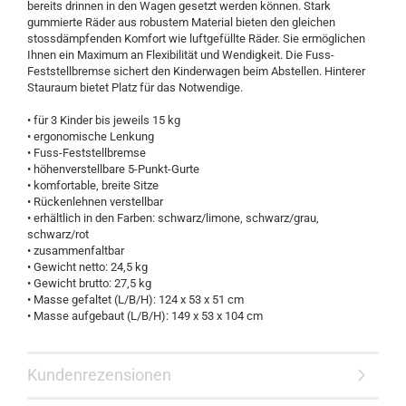
bereits drinnen in den Wagen gesetzt werden können. Stark
gummierte Räder aus robustem Material bieten den gleichen
stossdämpfenden Komfort wie luftgefüllte Räder. Sie ermöglichen
Ihnen ein Maximum an Flexibilität und Wendigkeit. Die Fuss-
Feststellbremse sichert den Kinderwagen beim Abstellen. Hinterer
Stauraum bietet Platz für das Notwendige.
• für 3 Kinder bis jeweils 15 kg
• ergonomische Lenkung
• Fuss-Feststellbremse
• höhenverstellbare 5-Punkt-Gurte
• komfortable, breite Sitze
• Rückenlehnen verstellbar
• erhältlich in den Farben: schwarz/limone, schwarz/grau,
schwarz/rot
• zusammenfaltbar
• Gewicht netto: 24,5 kg
• Gewicht brutto: 27,5 kg
• Masse gefaltet (L/B/H): 124 x 53 x 51 cm
• Masse aufgebaut (L/B/H): 149 x 53 x 104 cm
Kundenrezensionen