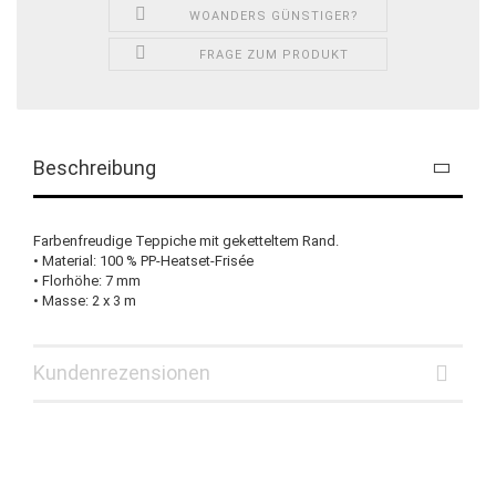
WOANDERS GÜNSTIGER?
FRAGE ZUM PRODUKT
Beschreibung
Farbenfreudige Teppiche mit geketteltem Rand.
• Material: 100 % PP-Heatset-Frisée
• Florhöhe: 7 mm
• Masse: 2 x 3 m
Kundenrezensionen