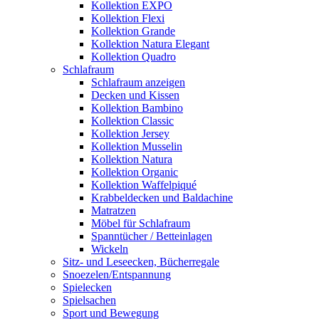
Kollektion EXPO
Kollektion Flexi
Kollektion Grande
Kollektion Natura Elegant
Kollektion Quadro
Schlafraum
Schlafraum anzeigen
Decken und Kissen
Kollektion Bambino
Kollektion Classic
Kollektion Jersey
Kollektion Musselin
Kollektion Natura
Kollektion Organic
Kollektion Waffelpiqué
Krabbeldecken und Baldachine
Matratzen
Möbel für Schlafraum
Spanntücher / Betteinlagen
Wickeln
Sitz- und Leseecken, Bücherregale
Snoezelen/Entspannung
Spielecken
Spielsachen
Sport und Bewegung