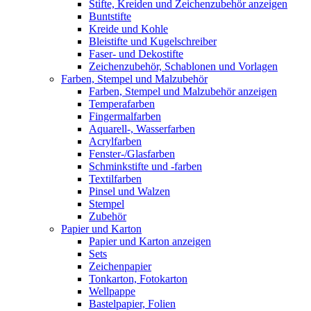
Stifte, Kreiden und Zeichenzubehör anzeigen
Buntstifte
Kreide und Kohle
Bleistifte und Kugelschreiber
Faser- und Dekostifte
Zeichenzubehör, Schablonen und Vorlagen
Farben, Stempel und Malzubehör
Farben, Stempel und Malzubehör anzeigen
Temperafarben
Fingermalfarben
Aquarell-, Wasserfarben
Acrylfarben
Fenster-/Glasfarben
Schminkstifte und -farben
Textilfarben
Pinsel und Walzen
Stempel
Zubehör
Papier und Karton
Papier und Karton anzeigen
Sets
Zeichenpapier
Tonkarton, Fotokarton
Wellpappe
Bastelpapier, Folien