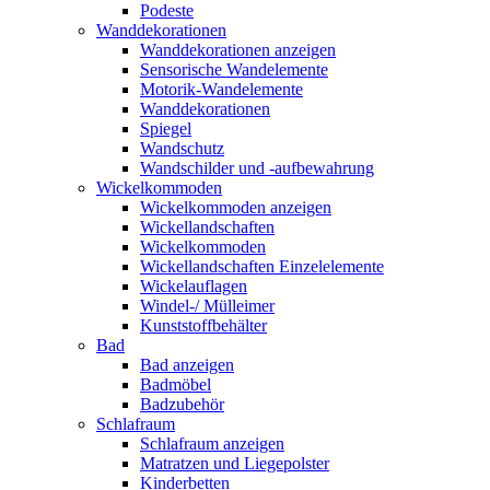
Podeste
Wanddekorationen
Wanddekorationen anzeigen
Sensorische Wandelemente
Motorik-Wandelemente
Wanddekorationen
Spiegel
Wandschutz
Wandschilder und -aufbewahrung
Wickelkommoden
Wickelkommoden anzeigen
Wickellandschaften
Wickelkommoden
Wickellandschaften Einzelelemente
Wickelauflagen
Windel-/ Mülleimer
Kunststoffbehälter
Bad
Bad anzeigen
Badmöbel
Badzubehör
Schlafraum
Schlafraum anzeigen
Matratzen und Liegepolster
Kinderbetten