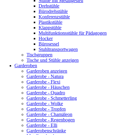
Stühle mit Metallgestell
Drehstühle
Bürodrehstühle
Konferenzstühle
Plastikstühle
Klappstühle
Multifunktionsstühle für Pädagogen
Hocker
Bürosessel
Stuhltransportwagen
Tischgruppen
Tische und Stühle anzeigen
Garderoben
Garderoben anzeigen
Garderobe - Natura
Garderobe - Flexi
Garderobe - Häuschen
Garderobe - Quadro
Garderobe - Schmetterling
Garderobe - Wolke
Garderobe - Tropfen
Garderobe - Chamäleon
Garderobe - Regenbogen
Garderobe - Elli
Garderobenschränke