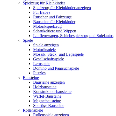
Spielzeug für Kleinkinder
Spielzeug für Kleinkinder anzeigen
Für Babys
Rutscher und Fahzeuge
Bausteine für Kleinkinder
Motorikspielzeug
Schaukeltiere und Wippen
Lauflernwagen, Schiebespielzeug und Spielautos
Spiele
Spiele anzeigen
Motorikspiele
Mosaik, Steck- und Legespiele
Gesellschaftsspiele
Lernspiele
Domino und Paarsuchspiele
Puzzles
Bausteine
Bausteine anzeigen
Holzbausteine
Konstruktionsbausteine
Waffel-Bausteine
Magnetbausteine
Sonstige Bausteine
Rollenspiele
Rollenspiele anzeigen