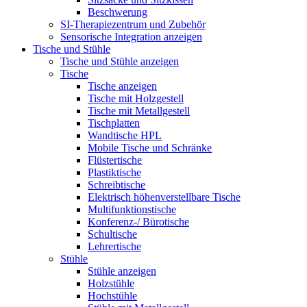
Beschwerung
SI-Therapiezentrum und Zubehör
Sensorische Integration anzeigen
Tische und Stühle
Tische und Stühle anzeigen
Tische
Tische anzeigen
Tische mit Holzgestell
Tische mit Metallgestell
Tischplatten
Wandtische HPL
Mobile Tische und Schränke
Flüstertische
Plastiktische
Schreibtische
Elektrisch höhenverstellbare Tische
Multifunktionstische
Konferenz-/ Bürotische
Schultische
Lehrertische
Stühle
Stühle anzeigen
Holzstühle
Hochstühle