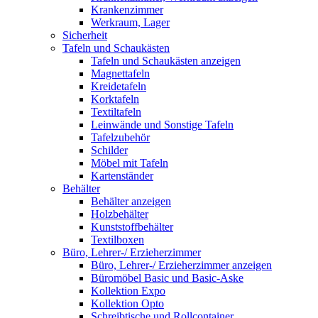
Krankenzimmer
Werkraum, Lager
Sicherheit
Tafeln und Schaukästen
Tafeln und Schaukästen anzeigen
Magnettafeln
Kreidetafeln
Korktafeln
Textiltafeln
Leinwände und Sonstige Tafeln
Tafelzubehör
Schilder
Möbel mit Tafeln
Kartenständer
Behälter
Behälter anzeigen
Holzbehälter
Kunststoffbehälter
Textilboxen
Büro, Lehrer-/ Erzieherzimmer
Büro, Lehrer-/ Erzieherzimmer anzeigen
Büromöbel Basic und Basic-Aske
Kollektion Expo
Kollektion Opto
Schreibtische und Rollcontainer