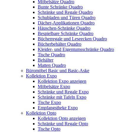
Möbelsätze Quadro
Bunte Schränke Quadro
Schränke und Regale Quadro
Schubladen und Türen Quadro
Dächer-Applikationen Quadro
Häuschen-Schränke Quadro
Bespielbare Schränke Quadro
Bücherregale und Leseecken Quadro
Bücherbehälter Quadro
Kleider- und Eigentumsschränke Quadro
Tische Quadro
Behälter
Matten Quadro
Büromöbel Basic und Basic-Aske
Kollektion Expo
Kollektion Expo anzeigen
Möbelsätze Expo
Schränke und Regale Expo
Schränke mit Tafeln Expo
Tische Expo
Empfangstheke Expo
Kollektion Opto
Kollektion Opto anzeigen
Schränke und Regale Opto
Tische Opto