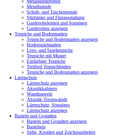
Metallgarderoben
Metallspinde
Schuh- und Taschenregale
Sitzbänke und Flurausstattung
Garderobeleisten und Sonstiges
Garderoben anzeigen
Teppiche und Bodenmatten
Teppiche und Bodenmatten anzeigen
Bodenspielmatten
Lern- und Spielteppiche
Teppiche mit Muster
Einfarbige Teppiche
Tretford Teppichböden
Teppiche und Bodenmatten anzeigen
Lärmschutz
Lärmschutz anzeigen
Akustikkabinen
Wandpaneele
Akustik-Trennwände
Lärmschutz, Sonstiges
Lärmschutz anzeigen
Basteln und Gestalten
Basteln und Gestalten anzeigen
Bastelsets
Stifte, Kreiden und Zeichenzubehör