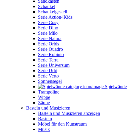
Sandkasten
Schaukel
Schaukelgestell
Serie Action4Kids
Serie Cosy
Serie Dino
Serie Milo
Serie Natura
Serie Orbis
Serie Quadro
Serie Robinio
Serie Terra
Serie Universum
Serie Urbi
Serie Verto
Sonnensegel
Spielwände
Trampoline
Wippe
Zäune
Basteln und Musizieren
Basteln und Musizieren anzeigen
Basteln
Möbel für den Kunstraum
Musik