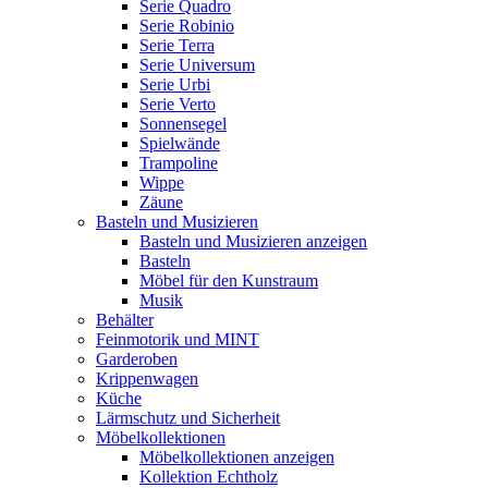
Serie Quadro
Serie Robinio
Serie Terra
Serie Universum
Serie Urbi
Serie Verto
Sonnensegel
Spielwände
Trampoline
Wippe
Zäune
Basteln und Musizieren
Basteln und Musizieren anzeigen
Basteln
Möbel für den Kunstraum
Musik
Behälter
Feinmotorik und MINT
Garderoben
Krippenwagen
Küche
Lärmschutz und Sicherheit
Möbelkollektionen
Möbelkollektionen anzeigen
Kollektion Echtholz