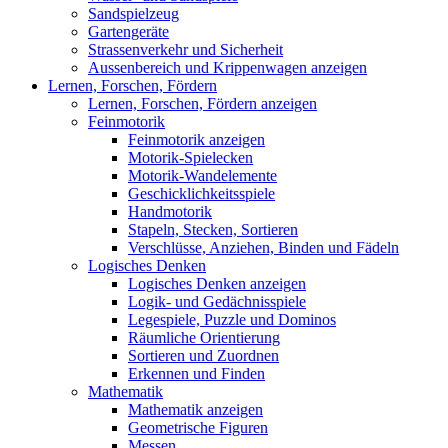
Sandspielzeug
Gartengeräte
Strassenverkehr und Sicherheit
Aussenbereich und Krippenwagen anzeigen
Lernen, Forschen, Fördern
Lernen, Forschen, Fördern anzeigen
Feinmotorik
Feinmotorik anzeigen
Motorik-Spielecken
Motorik-Wandelemente
Geschicklichkeitsspiele
Handmotorik
Stapeln, Stecken, Sortieren
Verschlüsse, Anziehen, Binden und Fädeln
Logisches Denken
Logisches Denken anzeigen
Logik- und Gedächnisspiele
Legespiele, Puzzle und Dominos
Räumliche Orientierung
Sortieren und Zuordnen
Erkennen und Finden
Mathematik
Mathematik anzeigen
Geometrische Figuren
Messen