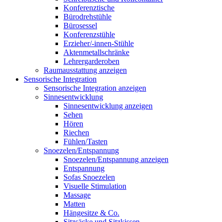
Konferenztische
Bürodrehstühle
Bürosessel
Konferenzstühle
Erzieher/-innen-Stühle
Aktenmetallschränke
Lehrergarderoben
Raumausstattung anzeigen
Sensorische Integration
Sensorische Integration anzeigen
Sinnesentwicklung
Sinnesentwicklung anzeigen
Sehen
Hören
Riechen
Fühlen/Tasten
Snoezelen/Entspannung
Snoezelen/Entspannung anzeigen
Entspannung
Sofas Snoezelen
Visuelle Stimulation
Massage
Matten
Hängesitze & Co.
Sitzsäcke und Sitzkissen