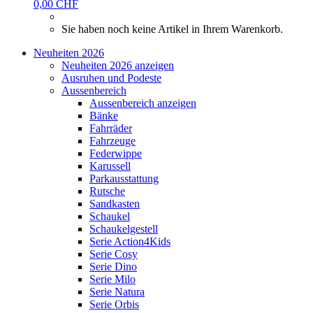
0,00 CHF
Sie haben noch keine Artikel in Ihrem Warenkorb.
Neuheiten 2026
Neuheiten 2026 anzeigen
Ausruhen und Podeste
Aussenbereich
Aussenbereich anzeigen
Bänke
Fahrräder
Fahrzeuge
Federwippe
Karussell
Parkausstattung
Rutsche
Sandkasten
Schaukel
Schaukelgestell
Serie Action4Kids
Serie Cosy
Serie Dino
Serie Milo
Serie Natura
Serie Orbis