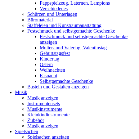
Pappspielzeug, Laternen, Lampions
Verschiedenes
Schürzen und Unterlagen
Büromaterial
Staffeleien und Kunstraumausstattung
Festschmuck und selbstgemachte Geschenke
Festschmuck und selbstgemachte Geschenke
anzeigen
Mutter- und Vatertag, Valentinstag
Geburtstagsfest
Kindertag
Ostern
Weihnachten
Fasnacht
Selbstgemachte Geschenke
Basteln und Gestalten anzeigen
Musik
Musik anzeigen
Instrumentensets
Musikinstrumente
Kleinkindinstrumente
Zubehör
Musik anzeigen
Spielsachen
Spielsachen anzeigen