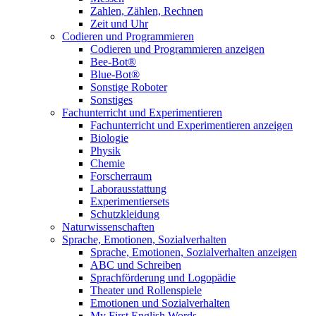
Zahlen, Zählen, Rechnen
Zeit und Uhr
Codieren und Programmieren
Codieren und Programmieren anzeigen
Bee-Bot®
Blue-Bot®
Sonstige Roboter
Sonstiges
Fachunterricht und Experimentieren
Fachunterricht und Experimentieren anzeigen
Biologie
Physik
Chemie
Forscherraum
Laborausstattung
Experimentiersets
Schutzkleidung
Naturwissenschaften
Sprache, Emotionen, Sozialverhalten
Sprache, Emotionen, Sozialverhalten anzeigen
ABC und Schreiben
Sprachförderung und Logopädie
Theater und Rollenspiele
Emotionen und Sozialverhalten
My First English Words