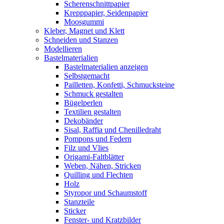
Scherenschnittpapier
Krepppapier, Seidenpapier
Moosgummi
Kleber, Magnet und Klett
Schneiden und Stanzen
Modellieren
Bastelmaterialien
Bastelmaterialien anzeigen
Selbstgemacht
Pailletten, Konfetti, Schmucksteine
Schmuck gestalten
Bügelperlen
Textilien gestalten
Dekobänder
Sisal, Raffia und Chenilledraht
Pompons und Federn
Filz und Vlies
Origami-Faltblätter
Weben, Nähen, Stricken
Quilling und Flechten
Holz
Styropor und Schaumstoff
Stanzteile
Sticker
Fenster- und Kratzbilder