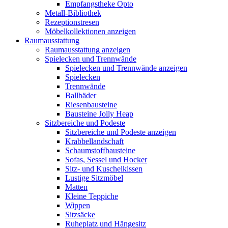
Empfangstheke Opto
Metall-Bibliothek
Rezeptionstresen
Möbelkollektionen anzeigen
Raumausstattung
Raumausstattung anzeigen
Spielecken und Trennwände
Spielecken und Trennwände anzeigen
Spielecken
Trennwände
Ballbäder
Riesenbausteine
Bausteine Jolly Heap
Sitzbereiche und Podeste
Sitzbereiche und Podeste anzeigen
Krabbellandschaft
Schaumstoffbausteine
Sofas, Sessel und Hocker
Sitz- und Kuschelkissen
Lustige Sitzmöbel
Matten
Kleine Teppiche
Wippen
Sitzsäcke
Ruheplatz und Hängesitz