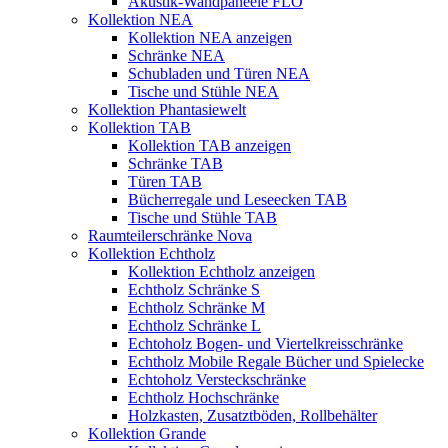
Akustik-Wandpaneele FLO
Kollektion NEA
Kollektion NEA anzeigen
Schränke NEA
Schubladen und Türen NEA
Tische und Stühle NEA
Kollektion Phantasiewelt
Kollektion TAB
Kollektion TAB anzeigen
Schränke TAB
Türen TAB
Bücherregale und Leseecken TAB
Tische und Stühle TAB
Raumteilerschränke Nova
Kollektion Echtholz
Kollektion Echtholz anzeigen
Echtholz Schränke S
Echtholz Schränke M
Echtholz Schränke L
Echtoholz Bogen- und Viertelkreisschränke
Echtholz Mobile Regale Bücher und Spielecke
Echtoholz Versteckschränke
Echtholz Hochschränke
Holzkasten, Zusatztböden, Rollbehälter
Kollektion Grande