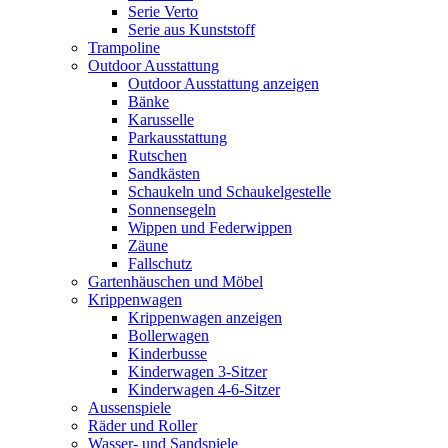
Serie Verto
Serie aus Kunststoff
Trampoline
Outdoor Ausstattung
Outdoor Ausstattung anzeigen
Bänke
Karusselle
Parkausstattung
Rutschen
Sandkästen
Schaukeln und Schaukelgestelle
Sonnensegeln
Wippen und Federwippen
Zäune
Fallschutz
Gartenhäuschen und Möbel
Krippenwagen
Krippenwagen anzeigen
Bollerwagen
Kinderbusse
Kinderwagen 3-Sitzer
Kinderwagen 4-6-Sitzer
Aussenspiele
Räder und Roller
Wasser- und Sandspiele