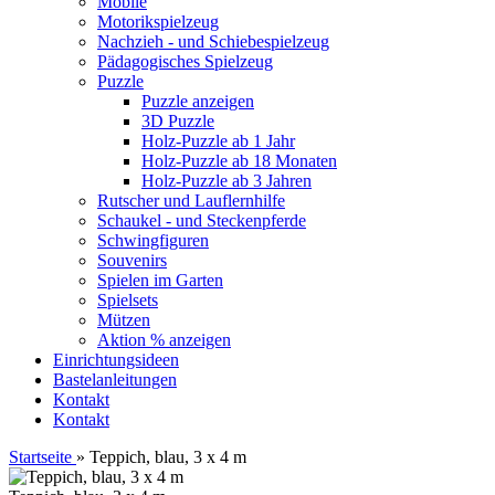
Mobile
Motorikspielzeug
Nachzieh - und Schiebespielzeug
Pädagogisches Spielzeug
Puzzle
Puzzle anzeigen
3D Puzzle
Holz-Puzzle ab 1 Jahr
Holz-Puzzle ab 18 Monaten
Holz-Puzzle ab 3 Jahren
Rutscher und Lauflernhilfe
Schaukel - und Steckenpferde
Schwingfiguren
Souvenirs
Spielen im Garten
Spielsets
Mützen
Aktion % anzeigen
Einrichtungsideen
Bastelanleitungen
Kontakt
Kontakt
Startseite
»
Teppich, blau, 3 x 4 m