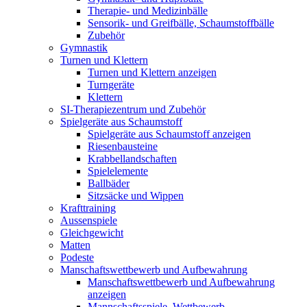
Therapie- und Medizinbälle
Sensorik- und Greifbälle, Schaumstoffbälle
Zubehör
Gymnastik
Turnen und Klettern
Turnen und Klettern anzeigen
Turngeräte
Klettern
SI-Therapiezentrum und Zubehör
Spielgeräte aus Schaumstoff
Spielgeräte aus Schaumstoff anzeigen
Riesenbausteine
Krabbellandschaften
Spielelemente
Ballbäder
Sitzsäcke und Wippen
Krafttraining
Aussenspiele
Gleichgewicht
Matten
Podeste
Manschaftswettbewerb und Aufbewahrung
Manschaftswettbewerb und Aufbewahrung
anzeigen
Mannschaftsspiele, Wettbewerb